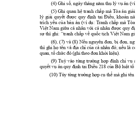
(4) Ghi số, ngày tháng năm thụ lý vụ án (ví 
(5) 
Ghi
quan
 h
ệ 
tran
h 
chấ
p 
mà 
Tò
a á
n 
giải
 q
l
ý 
giải 
q
uyết
đượ
c 
qu
y 
đị
nh
tại 
Đ
iều
, 
kh
oản 
n
ào 
trí
ch 
yếu 
củ
a 
bả
n 
án
(v
í 
dụ
: 
Tran
h 
c
hấp 
mà
Tò
a 
á
Việ
t 
Nam 
gi
ữa 
cá 
nh
ân
với
 cá
 n
hân 
đư
ợc 
qu
y 
địn
h
sự 
thì
 ghi:
 “t
ranh
 ch
ấp về
 qu
ốc t
ịch
 Việ
t Na
m giữ
a
(6), 
(7) 
và 
(8) 
Nếu 
ngu
y
ê
n 
đơn, 
bị 
đơn, 
ngườ
thì 
ghi họ 
tên và 
địa chỉ của 
cá nhân 
đó; nếu 
là cơ 
q
qua
n, tổ
 chức
 đó
 (ghi
 theo 
đơn
 khở
i ki
ện).
(9) 
Tu
ỳ
vào 
từng 
trường 
hợp 
đình 
chỉ 
vụ 
án 
quyết vụ án quy định tại Điều 218 của Bộ luật tố tụ
(10) Tùy từng trường hợp cụ thể mà ghi tên cơ