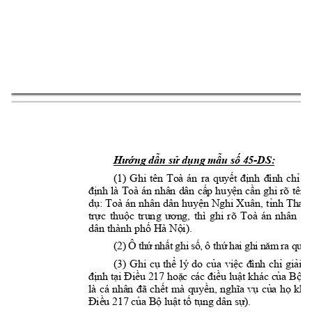
-DS: 
Hướng dẫn sử dụng mẫu số 45
(1) 
Ghi 
tên
Toà 
án 
ra 
quyết 
định
đình 
chỉ 
gi
định 
là 
Toà 
án 
nhân 
dân 
cấp 
hu
yệ
n 
cần 
ghi 
rõ 
tên 
t
dụ:
 T
oà 
án 
nh
ân 
dân
 h
uyệ
n 
Nghi
 Xu
ân,
 t
ỉnh
 T
han
trự
c 
thuộ
c 
trun
g 
ươ
ng, 
t
hì 
ghi
r
õ 
Toà 
án 
nhâ
n 
dâ
dân
 th
ành 
phố 
Hà N
ội)
.
(
2)
 Ô 
th
ứ
 n
hất
 g
hi
 số
, 
ô t
hứ 
ha
i 
gh
i 
năm
 r
a q
uy
ế
(3) 
Ghi 
cụ 
thể 
l
ý
do 
của 
việc 
đình 
chỉ 
giải 
q
định 
tại Điều 
217 hoặc 
các điều 
luật 
khác của 
Bộ 
l
là 
cá 
nhân 
đã 
chết 
mà 
quyền, 
n
ghĩa 
vụ 
của 
họ 
khô
Điều 217 của Bộ luật tố tụng dân sự).