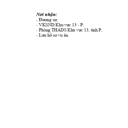
Nơi nhận:
Đương sự;
-
VKSND 
- P;
Khu vực 13 
-
P;
Phòng THADS
Khu vực 13, tỉnh 
-
Lưu hồ sơ vụ án.
-