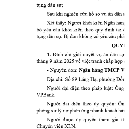
tụ
ng
 d
ân
 s
ự;
Sau khi nghiên cứ
u hồ sơ v
ụ án dân sự 
Xét thấy: Người khởi kiện Ngân hàn
bộ 
yêu 
cầu 
khởi 
kiện 
theo 
quy 
định 
tại 
đi
tụng dân sự.
Bị đơ
n không có y
êu cầu phả
n 
QUYẾT
1.
Đìn
h 
chỉ 
giải
quy
ết
vụ 
án 
dân 
sự 
t
 9 
 2025 
tháng
năm
về việc
tranh chấp hợp 
đồ
- 
Nguyên đơn:
Ng
ân hàng TMCP V
i
Địa chỉ:
Số 89 Lá
ng Hạ, 
phường Đống
Người 
đại 
diện 
theo 
pháp 
luật: 
Ông 
N
VPBank.
Người 
đại 
diện 
theo 
ủy 
quyền: 
Ông 
phòng xử l
ý nợ phản ứng 
nhanh khách 
hàng
Người 
được 
ủy 
quyền
tham 
gia  tố 
XLN.
Chuyên viên 