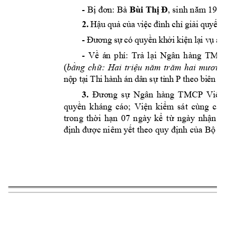
- 
, sinh 
Bị đơn:
Bà 
Bùi Thị 
Đ
năm
 196
2.
H
ậ
u 
q
u
ả
củ
a
v
iệ
c
đ
ìn
h 
c
h
ỉ 
g
i
ả
i 
q
u
y
ế
t
- 
Đ
ư
ơ
n
g 
s
ự
có
q
uy
ền
 kh
ởi
ki
ện 
lạ
i v
ụ 
án
- 
Về
á
n 
ph
í: 
Tr
ả 
lại
N
gân 
hàng 
TMC
(
bằng 
chữ: 
Hai 
triệu 
năm 
trăm 
hai 
mươi 
l
T
P 
nộ
p 
tạ
i 
h
i 
hà
nh 
án
 dâ
n 
sự
tỉnh 
th
eo
bi
ên 
la
3.
Đương 
sự 
Ngân 
hàng 
TMCP 
Việt 
;
quyền 
kháng 
cáo
Viện 
kiểm 
sát 
cùng 
cấp
trong 
thời 
hạn 
07 
ngày 
kể 
t
ừ 
ngày 
n
hận 
đ
định được niêm
 yết theo quy định của Bộ 
lu