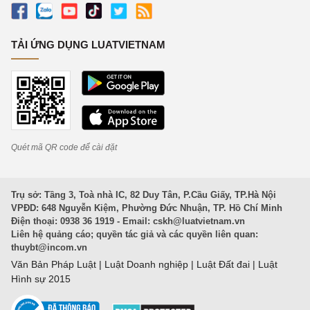
TẢI ỨNG DỤNG LUATVIETNAM
Quét mã QR code để cài đặt
Trụ sở: Tầng 3, Toà nhà IC, 82 Duy Tân, P.Cầu Giấy, TP.Hà Nội
VPĐD: 648 Nguyễn Kiệm, Phường Đức Nhuận, TP. Hồ Chí Minh
Điện thoại: 0938 36 1919 - Email:
cskh@luatvietnam.vn
Liên hệ quảng cáo; quyền tác giả và các quyền liên quan:
thuybt@incom.vn
Văn Bản Pháp Luật
|
Luật Doanh nghiệp
|
Luật Đất đai
|
Luật
Hình sự 2015