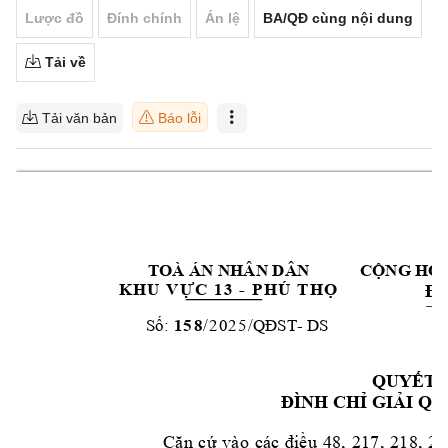
Lược đồ
Đính chính
Án lệ
BA/QĐ cùng nội dung
Tải về
Tải văn bản
Báo lỗi
TOÀ ÁN NHÂN DÂ
N
CỘNG HOÀ
-
Độ
K
H
U
V
Ự
C
1
3
P
H
Ú
T
H
Ọ
1
5
8
/
2
0
2
5
- 
DS
Số:
/
QĐST
QUYẾT 
ĐÌNH CHỈ GIẢ
I QU
Că
n
c
ứ
v
ào
các
đ
iề
u 
48
, 
217
,
21
8,
2
1