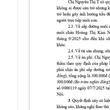
T
C
hị
 N
g
u
y
ễ
n 
Th
ị
c
ó
q
u
k
hô
n
g 
a
i
đư
ợ
c 
c
ả
n
tr
ở
nh
ư
ng
k
t
r
ở 
h
oặ
c
g
â
y 
ả
n
h 
hư
ở
n
g
xấ
u 
đ
n
gư
ờ
i 
t
r
ự
c
t
iế
p
n
uô
i
c
o
n.
2
.
3.
 V
ề c
ấ
p
 d
ư
ỡ
ng
 n
u
ô
i
n
uô
i
c
há
u
Hoàng 
Thị 
Kim 
N
tháng 
9/2025 
cho 
đến 
khi 
ch
k
há
c
.
c
hu
n
g
2
.
4.
V
ề
t
à
i
sả
n
,
c
ô
2
.
5.
Về
á
n
p
h
í:
C
hị
N
g
u
t
hẩ
m
th
e
o 
q
u
y 
đ
ị
nh
c
ủa
p
h
á
p
p
hả
i
c
hị
u
á
n
p
h
í
c
ấ
p
d
ưỡ
n
g 
n
)
đồng
,
tổ
n
g 
c
ộ
n
g
là
3
0
0.
0
0
0
đ 
3
00
.
00
0
đ 
(
B
a
t
r
ă
m 
ng
h
ìn
 đ
ồ
n
g
0
0119
n
gà
y
0
7
/7
/202
5
s
ố 
00
t
ạ
i
N
ội
.
3
.
 Q
u
yế
t
đ
ị
n
h 
n
à
y
 c
ó 
hi
ệ
k
há
n
g 
c
á
o
,
k
há
n
g 
n
g
h
ị 
t
he
o
t
h
ủ