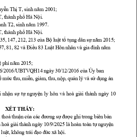
T
; 
u
y
ễ
n 
Th
ị 
,
s
i
n
h
nă
m 
20
01
T
,
 t
hà
nh
p
h
ố
Hà
 N
ội
.
T2
9
7.
ạn
h 
, 
s
i
n
h
nă
m 
19
T
,
 t
hà
nh
p
h
ố
Hà
 N
ội
.
3
5,
1
4
7,
21
2
,
2
1
3
c
ủ
a 
B
ộ 
l
u
ậ
t 
t
ố 
t
ụn
g
d
â
n 
s
ự
nă
m
2
01
5
;
5
7,
8
1
,
8
2 
v
à 
Đ
iề
u
8
3 
L
u
ậ
t 
H
ôn
nh
â
n
và
g
ia
đì
n
h 
n
ăm
ệ 
p
h
í
nă
m
2
0
1
5;
6
/
20
1
6/
U
B
T
V
Q
H
14
n
g
à
y
3
0
/
1
2/
2
01
6
c
ủ
a 
Ủ
y 
b
a
n
ề
mứ
c
t
h
u,
m
i
ễ
n
,
g
i
ả
m
,
t
h
u,
nộ
p
,
q
u
ả
n
lý
v
à 
s
ử 
d
ụ
n
g 
á
n 
10
i 
n
h
ận
s
ự
tự
ng
u
yệ
n
l
y
hô
n
và
h
oà
g
i
ả
i
t
h
à
n
h 
n
g
à
y
X
ÉT
TH
Ấ
Y:
 
t
h
o
ả
t
h
u
ậ
n
c
ủ
a 
c
á
c
đ
ư
ơ
n
g 
s
ự
đ
ư
ợ
c
g
hi
tr
o
n
g
b
i
ê
n
b
ả
n 
1
0/
9
/2025
à
ho
à
g
i
ả
i
t
h
à
n
h 
n
gà
y
là
ho
à
n 
t
oà
n
tự
n
g
uy
ệ
n 
a
lu
ậ
t,
k
h
ôn
g
tr
á
i 
đ
ạ
o 
đ
ứ
c
x
ã 
h
ộ
i
.