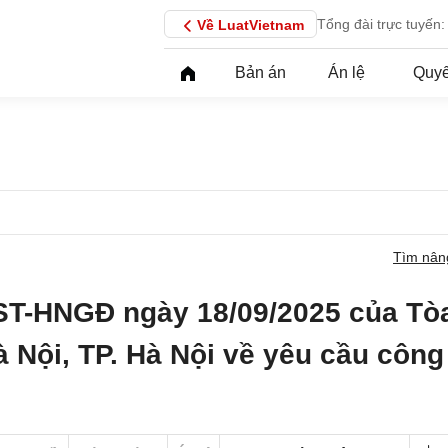
Tổng đài trực tuyến:
Về LuatVietnam
Bản án
Án lệ
Quyế
Tìm nân
ST-HNGĐ ngày 18/09/2025 của Tò
 Nội, TP. Hà Nội về yêu cầu công