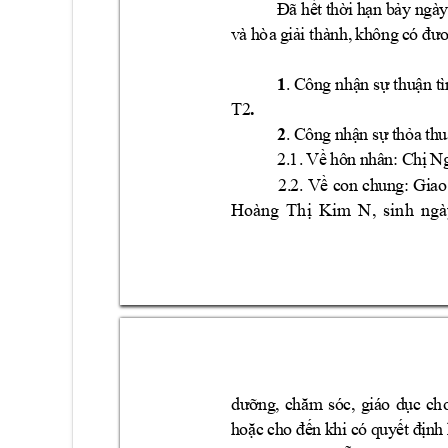
Đ
ã 
h
ế
t 
t
h
ờ
i 
h
ạ
n
b
ả
y 
n
gà
v
à 
h
òa
g
i
ả
i 
t
hà
n
h,
k
h
ôn
g
c
ó 
đư
1
.
 C
ô
n
g 
nh
ậ
n
 s
ự
 t
h
u
ậ
n
t
ì
.
T2
2
.
C
ô
n
g 
n
hậ
n
s
ự
t
hỏ
a
t
h
u
2
.
1.
V
ề
h
ô
n 
n
h
â
n
:
C
hị
N
G
i
a
o
2
.
2.
 V
ề
c
on
 c
h
un
g
: 
, 
sinh 
ngà
Hoàng 
Thị 
Kim 
N
,
d
ư
ỡ
ng
c
hă
m
s
ó
c,
g
iá
o
d
ục
c
h
h
oặ
c
c
h
o 
đ
ế
n
k
hi
c
ó 
q
uy
ế
t 
đ
ị
n
h 