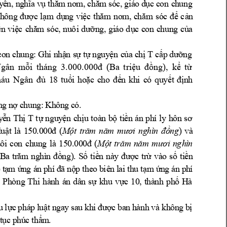
y
ề
n,
 n
g
hĩ
a
 v
ụ
t
hă
m
n
o
m
, 
c
h
ă
m 
só
c
,
 g
iá
o
d
ụ
c
c
o
n
 c
h
un
g
h
ô
ng
đ
ư
ợc
lạ
m
dụ
n
g
vi
ệ
c
t
h
ăm
no
m
,
c
hă
m
só
c
đ
ể
cả
n
ế
n
v
i
ệ
c 
c
hă
m
s
óc
,
n
u
ôi
d
ư
ỡn
g
,
g
i
á
o
dụ
c
c
on
c
hu
n
g 
c
ủ
a
T
c
o
n
 c
h
un
g
:
 G
h
i n
h
ậ
n
 s
ự
 t
ự
 n
g
u
y
ệ
n
 c
ủa
 c
hị
c
ấ
p
 dư
ỡ
n
g
gân 
mỗi 
tháng 
3.000.000đ 
(Ba 
triệu 
đồng), 
kể 
từ 
áu 
Ngân 
đủ 
1
8
tu
ổ
i 
h
o
ặc
c
ho
đ
ế
n 
k
h
i 
c
ó 
q
u
yế
t
đị
n
h
K
h
ôn
g
c
ó.
n
g 
n
ợ 
c
hu
n
g:
T
y
ễ
n T
h
ị 
tự
n
gu
y
ệ
n
c
hị
u
t
o
à
n
b
ộ t
i
ề
n
á
n p
h
í ly
h
ô
n
s
ơ
)
v
à
l
uậ
t
là
1
50
.
0
0
0
đ 
(
M
ộ
t
tr
ă
m 
n
ă
m 
mư
ơ
i 
n
g
h
ì
n 
đồ
n
g
u
ô
i
c
o
n
c
h
u
n
g 
là
15
0
.
0
0
0
đ
(
M
ộ
t
t
r
ăm
n
ă
m 
m
ư
ơ
i
n
gh
ì
n 
)
(B
a
tr
ă
m
n
g
hì
n
đồ
n
g
. 
S
ố
t
i
ề
n 
n
à
y
đư
ợ
c 
t
r
ừ 
v
à
o 
s
ố
ti
ề
n
)
 t
ạ
m 
ứ
n
g á
n
 p
h
í
 đ
ã 
nộ
p
t
he
o
b
iê
n
l
ai
 t
h
u 
t
ạm
 ứ
n
g 
án
 p
h
í 
P
h
òn
g
T
t
 
hi
hà
n
h 
á
n
dâ
n
sự
k
hu
vự
c
10
,
h
à
n
h 
ph
ố
H
à
u 
lự
c
 p
há
p
 l
uậ
t
 n
ga
y
 s
a
u
k
h
i
đ
ư
ợ
c 
ba
n
h
à
n
h 
và
 k
h
ôn
g
 b
ị
 
t
ục
p
h
ú
c 
t
hẩ
m
.