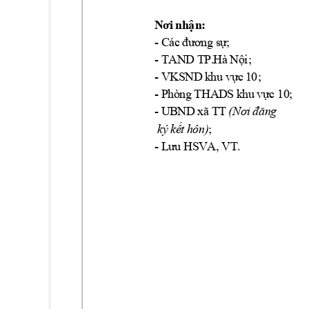
N
ơ
i
n
h
ận
:
-
C
á
c 
đ
ươ
n
g 
s
ự
;
-
TAND
TP
.
Hà
N
ộ
i;
-
V
KS
N
D
k
h
u
vự
c
1
0;
-
P
h
ò
n
g 
T
HA
D
S 
k
hu
vự
c
1
0
;
-
U
B
N
D
x
ã
TT
(
N
ơ
i
đ
ă
n
g
; 
ký
k
ế
t
h
ôn
)
-
L
ư
u 
H
S
V
A,
VT
.