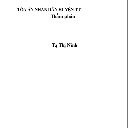
TT
T
Ò
A
Á
N 
N
HÂ
N
D
Â
N 
H
UY
Ệ
N
T
h
ẩ
m
p
h
á
n
T
ạ
 T
h
ị
N
i
n
h