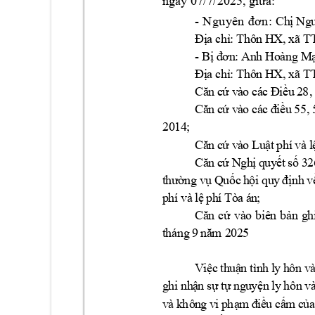
ngày 07/7
/20
25
, giữa:
-
N
g
u
y
ên
đơ
n
:
C
h
ị
N
g
HX
, 
xã
T
Đ
ị
a
 c
hỉ
: 
T
h
ô
n
-
Bị
 đ
ơn
: 
An
h 
Ho
àn
g 
M
HX
, 
xã
T
Đ
ị
a
 c
hỉ
: 
T
h
ô
n
C
ă
n 
c
ứ 
v
à
o 
c
á
c 
Đ
iề
u
2
8,
C
ă
n 
c
ứ 
v
à
o 
c
á
c 
đ
iề
u
5
5,
2014;
C
ă
n 
c
ứ 
v
à
o 
L
u
ật
ph
í
v
à
l
C
ă
n 
c
ứ 
N
g
h
ị 
q
u
y
ế
t
s
ố
3
2
t
hư
ờ
n
g
v
ụ
Q
u
ố
c
h
ội
qu
y
đ
ị
nh
v
p
hí
và
lệ
p
h
í
T
ò
a 
á
n
; 
C
ă
n 
c
ứ 
v
à
o 
b
iê
n 
bả
n
g
h
t
há
n
g
9 
5 
n
ă
m 
2
0
2
V
iệ
c
t
h
u
ậ
n 
t
ìn
h
l
y
h
ôn
v
à
g
hi
nh
ậ
n 
s
ự
t
ự
ng
u
yệ
n
l
y
h
ôn
v
v
à 
k
hô
n
g 
v
i 
p
hạ
m
đ
i
ề
u
 c
ấ
m 
c
ủ