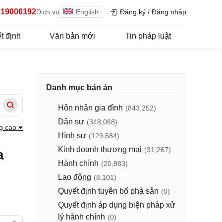
19006192
Dịch vụ
English
Đăng ký
/
Đăng nhập
t định
Văn bản mới
Tin pháp luật
Danh mục bản án
Hôn nhân gia đình
(843,252)
Dân sự
(348,068)
g cao
Hình sự
(129,684)
Kinh doanh thương mại
(31,267)
a
Hành chính
(20,983)
Lao động
(8,101)
Quyết định tuyên bố phá sản
(0)
Quyết định áp dụng biện pháp xử
lý hành chính
(0)