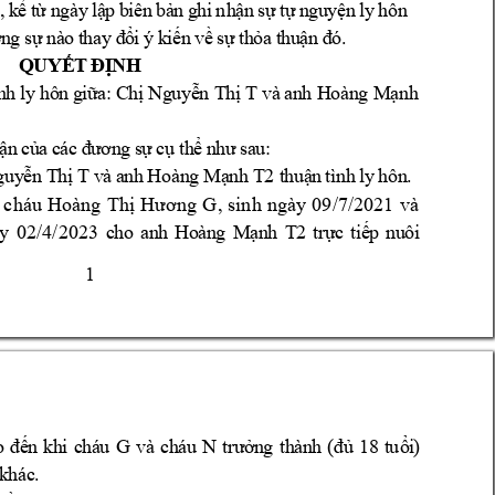
y
,
k
ể 
t
ừ 
n
gà
y
l
ậ
p 
b
i
ê
n 
b
ả
n
g
hi
nh
ậ
n
sự
t
ự
n
g
u
yệ
n
l
y 
h
ôn
ơ
n
g 
sự
nà
o
t
ha
y
 đ
ổ
i 
ý
k
i
ế
n
v
ề
s
ự
t
h
ỏ
a
t
hu
ậ
n 
đ
ó.
Q
U
Y
Ế
T
Đ
Ị
NH
T
 v
à 
a
n
h 
n
h 
l
y 
hô
n
g
iữ
a
: 
C
h
ị N
g
u
y
ễ
n T
hị
H
o
à
n
g M
ạ
n
h 
ậ
n
c
ủ
a 
c
á
c
đ
ư
ơ
n
g 
s
ự
c
ụ
t
h
ể
n
hư
sa
u
:
T
v
à
a
n
h
T2
g
u
y
ễn
 T
hị
Ho
àn
g 
M
ạ
nh
t
h
u
ậ
n
t
ì
nh
ly
h
ô
n
.
cháu 
H
, 
sinh 
ngày 
09/7/2021 
và 
Hoàng 
Thị 
ương 
G
y 
02/4/2023 
c
h
o
a
n
h
H
o
à
n
T2
g 
M
ạ
n
h
t
rự
c
t
iế
p
nu
ô
i 
1 
G 
v
à
c
h
á
u 
N 
o
đế
n
k
h
i 
c
h
á
u
tr
ư
ở
n
g 
t
h
à
n
h 
(
đ
ủ 
1
8
t
uổ
i
)
k
há
c
.