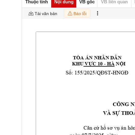
Thuộc tính
Nội dung
VB gốc
VB liên quan
Tải văn bản
Báo lỗi
TÒA
 ÁN NHÂN DÂ
N 
            KHU 
 - 
HÀ
VỰ
C 10
NỘI
155/
202
5
-
Số: 
/QĐST
HNGĐ
CÔNG 
VÀ SỰ THO
Căn cứ 
hồ sơ 
vụ án 
hô