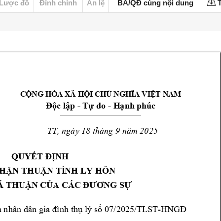
Lược đồ
Đính chính
Án lệ
BA/QĐ cùng nội dung
T
CỘNG HÒA XÃ HỘI CHỦ NGHĨA VIỆT NAM
- 
- 
Độc lập 
Tự do 
H
ạnh phúc
TT
, ngày 
18
 tháng 9 
25
năm 20
QUYẾT ĐỊNH
NH
ẬN THUẬN TÌ
NH LY HÔN 
Ả TH
UẬN C
ỦA CÁC ĐƯƠNG SỰ 
07
/2
025/TLST-
n nh
ân dân gia 
đình
thụ 
lý số 
HNGĐ