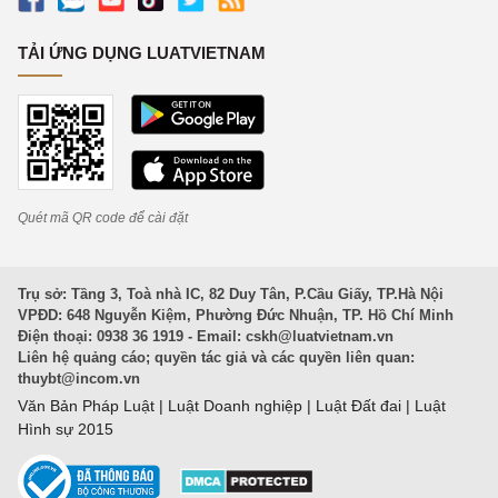
TẢI ỨNG DỤNG LUATVIETNAM
Quét mã QR code để cài đặt
Trụ sở: Tầng 3, Toà nhà IC, 82 Duy Tân, P.Cầu Giấy, TP.Hà Nội
VPĐD: 648 Nguyễn Kiệm, Phường Đức Nhuận, TP. Hồ Chí Minh
Điện thoại: 0938 36 1919 - Email:
cskh@luatvietnam.vn
Liên hệ quảng cáo; quyền tác giả và các quyền liên quan:
thuybt@incom.vn
Văn Bản Pháp Luật
|
Luật Doanh nghiệp
|
Luật Đất đai
|
Luật
Hình sự 2015