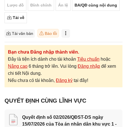
Lược đồ
Đính chính
Án lệ
BA/QĐ cùng nội dung
Tải về
Tải văn bản
Báo lỗi
Bạn chưa Đăng nhập thành viên.
Đây là tiện ích dành cho tài khoản
Tiêu chuẩn
hoặc
Nâng cao
6 tháng trở lên. Vui lòng
Đăng nhập
để xem
chi tiết Nội dung.
Nếu chưa có tài khoản,
Đăng ký
tại đây!
QUYẾT ĐỊNH CÙNG LĨNH VỰC
Quyết định số 02/2026/QĐST-DS ngày
15/07/2026 của Tòa án nhân dân khu vực 1 -