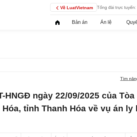
Tổng đài trực tuyến:
Về LuatVietnam
Bản án
Án lệ
Quyế
Tìm nân
T-HNGĐ ngày 22/09/2025 của Tòa
 Hóa, tỉnh Thanh Hóa về vụ án ly