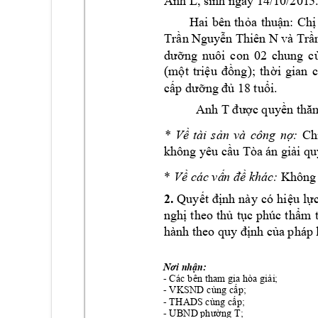
Anh L, sinh ngà
y 14/10/201
5.
Hai 
bên 
th
ỏ
a 
thu
ậ
n: 
Ch
ị
Tr
ầ
n Ng
uy
ễ
n Thiên 
N và 
Tr
ầ
dư
ỡ
ng 
n
uôi 
con 
02 
chung 
c
(m
ộ
t 
tri
ệu
đồ
ng); 
th
ờ
i 
gian 
c
c
ấp dưỡng đủ
 18 
tu
ổ
i.
Anh T 
đư
ợ
c 
quy
ền thă
* 
V
ề
tài 
s
ả
n 
và 
công 
n
ợ
:
Ch
không yêu c
ầ
u T
òa án gi
ả
i qu
* 
V
ề
 các v
ấ
n đề
 khác:
 Không
2.
 Quy
ết 
đị
nh 
này 
có 
hi
ệ
u 
l
ự
c
ngh
ị
theo 
th
ủ
t
ụ
c phúc 
t
h
ẩm 
hành theo 
quy đị
nh c
ủ
a pháp 
Nơi nhậ
n:
- Các bên tha
m gia hòa gi
ả
i;
- VKSN
D cùng c
ấ
p; 
- THAD
S cùng c
ấ
p; 
- 
UBND
 phườ
ng T; 