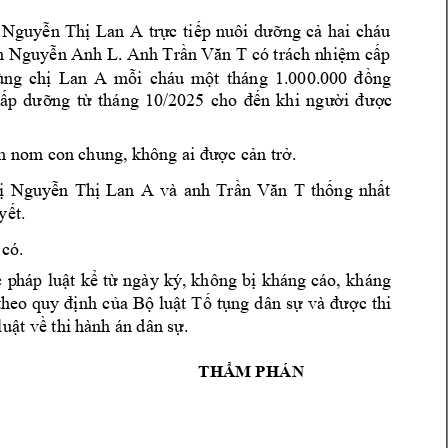
 
Nguy
ễ
n 
Th
ị
Lan 
A
tr
ự
c 
ti
ếp 
nuôi 
dưỡ
ng 
c
ả
hai 
cháu 
n Nguy
ễ
n 
Anh L. Anh 
Tr
ầ
n Văn T
 có trách n
hi
ệ
m c
ấ
p 
ùng 
ch
ị
Lan 
A 
m
ỗ
i 
cháu 
m
ột 
tháng 
1.000.00
0 
đ
ồ
ng 
ấp 
dư
ỡ
ng 
t
ừ
tháng 
10/2025 
cho 
đến 
khi 
n
gười 
đ
ượ
c 
m nom co
n chung, khô
ng ai đượ
c c
ả
n tr
ở
. 
ị
Nguy
ễ
n 
Th
ị
Lan 
A 
và 
anh 
Tr
ần 
Văn 
T
th
ố
ng 
nh
ấ
t 
y
ế
t. 
 c
ó. 
 
p
háp 
lu
ậ
t 
k
ể
t
ừ
ng
ày 
ký, 
không 
b
ị
kháng 
cáo, 
k
háng 
theo 
quy 
đị
nh 
c
ủ
a 
B
ộ
lu
ậ
t 
T
ố
t
ụ
ng 
dân 
s
ự
và 
đượ
c 
thi 
lu
ậ
t v
ề
 thi 
hành án 
dân s
ự
. 
TH
Ẩ
M P
HÁN 