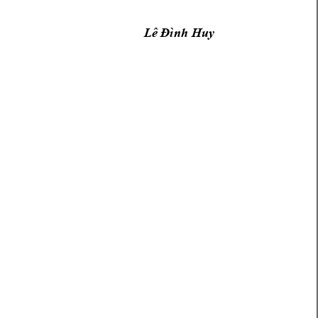
Lê Đì
nh Huy