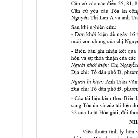
Căn cứ
vào các đ
iề
u 55, 81, 8
Căn 
cứ
yêu 
c
ầ
u 
Tòa
án 
côn
Nguy
ễ
n Th
ị
 Lan A 
và anh 
Tr
Sau khi nghiên c
ứ
u:
- 
Đơn 
khở
i 
ki
ện 
đ
ề
ngày 
1
6 
nuôi con chun
g c
ủ
a ch
ị
 Nguy
- 
Biên 
b
ả
n 
ghi 
nh
ậ
n 
k
ế
t
qu
ả
hôn và s
ự
th
ỏ
a thu
ậ
n c
ủ
a các
Ngườ
i kh
ở
i ki
ệ
n:
Ch
ị
 Ngu
y
ễ
n
Đị
a ch
ỉ
: 
T
ổ
 dân ph
ố
Đ, phườ
Ngườ
i b
ị
ki
ệ
n:
Anh 
Tr
ần Văn
Đị
a ch
ỉ
: 
T
ổ
 dân ph
ố
Đ, phườ
- Các tài li
ệ
u kèm theo Biên 
sang Tòa án và 
các tài li
ệ
u do
32 c
ủ
a Lu
ậ
t Hòa g
i
ải, đố
i tho
NH
Vi
ệ
c 
thu
ậ
n 
tình 
ly 
hôn 