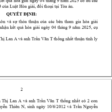
k
ế
t 
qu
ả
h
òa 
gi
ải 
ngày 
0
4 
tháng 
9 
n
ăm 
2025 
có 
đủ
c
ác 
3 c
ủ
a Lu
ậ
t Hò
a gi
ải, đố
i tho
ạ
i t
ạ
i T
òa án. 
QUY
ẾT ĐỊ
NH:
hôn 
và 
s
ự
th
ỏ
a 
thu
ậ
n 
c
ủ
a 
các 
bên 
tham 
gia 
hòa 
gi
ả
i 
nh
ậ
n 
k
ế
t 
qu
ả
hòa 
g
i
ải 
ngày 
04 
tháng 
9 
năm 
2025, 
cụ
Th
ị
 Lan A và anh 
Tr
ần Văn T
th
ố
ng nh
ấ
t thu
ậ
n tình ly 
2 
 
Th
ị
Lan 
A
và 
anh 
Tr
ần 
Văn 
T
th
ố
ng 
nh
ấ
t 
có 
2 
con
uy
ễ
n 
Thiên 
N, 
sinh 
ngày 
10/6/2012 
và 
Tr
ầ
n 
Nguy
ễ
n 