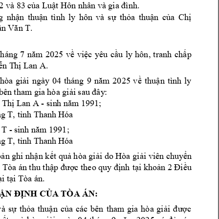
2 và 8
3 c
ủ
a Lu
ật Hôn nhâ
n và gia đình.
g 
nh
ậ
n 
thu
ậ
n 
tình 
ly 
hôn 
và 
s
ự
th
ỏ
a 
thu
ậ
n 
c
ủ
a 
Ch
ị
ần Văn T
. 
tháng 
7 
năm 
2025 
v
ề
vi
ệ
c 
yêu 
c
ầ
u 
ly 
hôn
, 
t
ranh 
ch
ấ
p 
ễ
n T
h
ị
 Lan A. 
hòa 
gi
ải 
ngày 
04 
tháng 
9 
năm 
2
025 
v
ề
thu
ậ
n 
tình 
ly 
 bê
n tham gia 
hòa gi
ải sau đây
:
 Th
ị
 Lan A - 
sin
h năm 1991;
n
g T, t
ỉ
nh Than
h Hóa 
 T
 - 
si
nh năm 1991; 
n
g T, t
ỉ
nh Than
h Hóa 
b
ả
n ghi nh
ậ
n k
ế
t qu
ả
 hòa gi
ả
i do Hòa gi
ả
i viên chuy
ể
n 
 Tòa án thu th
ập được theo quy đị
nh
 t
ạ
i kho
ản 2 Điề
u 
ạ
i t
ạ
i Tòa á
n. 
ẬN ĐỊ
NH C
Ủ
A TÒA 
ÁN:
và 
s
ự
th
ỏ
a 
thu
ậ
n 
c
ủ
a 
các 
bên 
tham 
gia 
hòa 
gi
ải 
đượ
c 