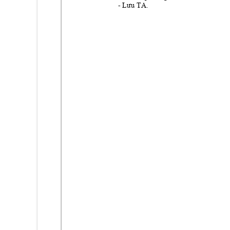
- 
Lưu TA.