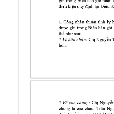
ghi 
trong 
B
iên 
b
ả
n 
ghi 
nh
ậ
n 
đi
ề
u ki
ện 
quy đị
nh t
ại Điề
u 
3
1.
 Công 
nh
ậ
n 
thu
ậ
n 
tình 
ly 
đư
ợ
c 
ghi 
tr
ong 
Biên 
b
ả
n 
ghi 
th
ể
như sa
u:
* V
ề
 hôn nhân: 
Ch
ị
 N
guy
ễ
n 
hôn.  
* 
V
ề
con 
chung:
Ch
ị
Nguy
ễ
n
chung 
là 
các 
cháu: 
Tr
ầ
n 
Ng