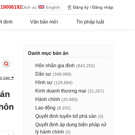
19006192
Dịch vụ
English
Đăng ký
/
Đăng nhập
t định
Văn bản mới
Tin pháp luật
Danh mục bản án
Hôn nhân gia đình
(843,252)
Dân sự
(348,068)
g cao
Hình sự
(129,684)
Kinh doanh thương mại
(31,267)
 án
Hành chính
(20,983)
 hôn
Lao động
(8,101)
Quyết định tuyên bố phá sản
(0)
Quyết định áp dụng biện pháp xử
lý hành chính
(0)