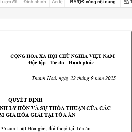
Lược đồ
Đính chính
Án lệ
BA/QĐ cùng nội dung
T
  C
Ộ
NG HÒA XÃ H
Ộ
I CH
Ủ
NGHĨ
A VIỆ
T NAM
A
Độ
c l
ậ
p 
- T
ự
 do - H
ạ
nh phúc 
Thanh Hoá, ngày 2
2 tháng 9 năm 
2025
QUY
ẾT ĐỊ
NH 
ÌNH LY HÔ
N VÀ S
Ự
TH
Ỏ
A TH
U
Ậ
N C
Ủ
A C
ÁC 
M G
IA HÒA GI
Ả
I T
Ạ
I TÒA 
ÁN 
 
35 c
ủ
a Lu
ậ
t Hòa gi
ải, đố
i t
ho
ạ
i t
ạ
i Tòa án.