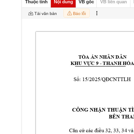
Thuộc tính
Nội dung
VB gốc
VB liên quan
Tải văn bản
Báo lỗi
TÒA ÁN NHÂN DÂ
N 
KHU V
Ự
C 9 
- T
HANH HÓ
S
ố: 15/2025/Q
ĐCNTTLH
CÔNG NH
Ậ
N THU
Ậ
N T
BÊN THA
Căn cứ
các điề
u 
32, 33, 34 và