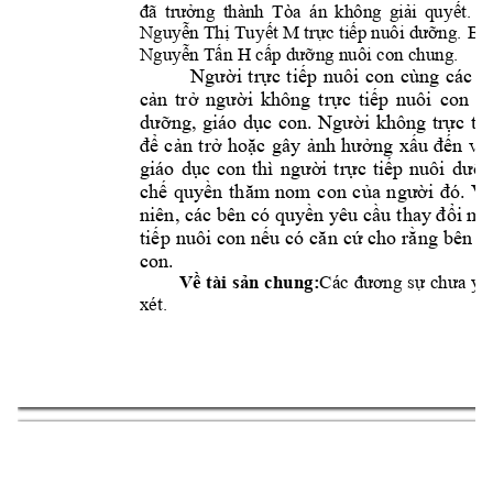
đã 
trưởng 
thành 
Tòa 
án 
không 
giải 
qu
yết. 
C
Nguyễn Thị 
Tu
yết M 
t
rực 
tiếp nuôi 
dưỡng. 
Bà 
Nguyễn Tấn H cấp dưỡ
ng nuôi con chung. 
Người 
trực 
t
iếp 
nuôi 
con 
cùng 
các 
t
cản 
trở 
người 
không 
trực 
tiếp 
nuôi 
con 
tr
dưỡng, 
giáo 
dụ
c 
con. 
Người 
không 
trực 
tiế
để 
cản 
trở 
hoặc 
gây 
ảnh 
hưởng 
xấu 
đến 
v
iệ
giáo 
dục 
con 
thì 
người 
t
rực 
tiếp 
nuôi 
d
ưỡn
chế 
quyền 
thăm
nom 
con 
của 
người 
đó. 
Vì
niên, các 
bên có 
quy
ền 
yêu cầu 
thay đổi mứ
tiếp 
nuôi 
con nếu 
có 
căn 
cứ cho 
rằng 
bên 
ki
con.  
Về 
tài 
sản 
c
hung:
Các 
đương 
sự 
chưa 
yê
xét. 