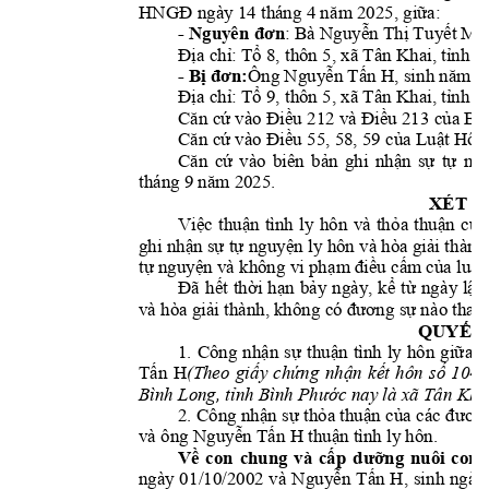
HNGĐ ngày 14 tháng 4 nă
m 2025, giữa: 
- Nguyên đơn
: Bà Nguyễn Thị Tu
yết M, 
Địa chỉ: Tổ 8, thôn 5, xã Tân Khai, tỉnh Đ
- Bị đơn:
Ông Nguyễn Tấn H, sin
h năm 1
Địa chỉ: Tổ 9, thôn 5, xã Tân Khai, tỉnh Đ
Căn cứ vào Điều 212 và Điều 213 của Bộ
Căn cứ vào Điều 55, 58, 59 của Luật Hôn
Căn 
cứ 
vào 
biên 
bản 
ghi 
nhận 
sự 
tự 
ng
tháng 9 năm 2025. 
XÉT T
Việc 
thuận 
tình 
l
y 
hôn 
và 
th
ỏa 
thuận 
của
ghi nhận sự tự
 nguyện l
y hôn và hòa giải th
ành
tự nguyện và không vi phạ
m điều cấm của luật,
Đã 
hết
thời 
h
ạn 
bảy 
ngày, 
kể 
từ 
ngà
y 
lậ
p
và hòa giải thành, không có đương sự nà
o thay 
QUYẾT 
1. 
Công 
nhận
sự 
thuận 
tình 
l
y 
hôn 
giữa 
b
Tấn 
H
(Theo 
giấy 
chứn
g 
nhận 
kết 
hôn 
số 
104
Bình Long, tỉnh Bình Phước nay là xã 
Tân Khai
2. Công nhận 
sự thỏa thuận 
của các 
đương
và ông Ngu
yễn Tấn H thuận tình ly hôn. 
Về 
con 
chung 
và 
cấp
dưỡng 
nuôi 
con:
ngày 
01
/10/2002 
và 
Ngu
yễn 
Tấn 
H, 
sinh 
ngà
y