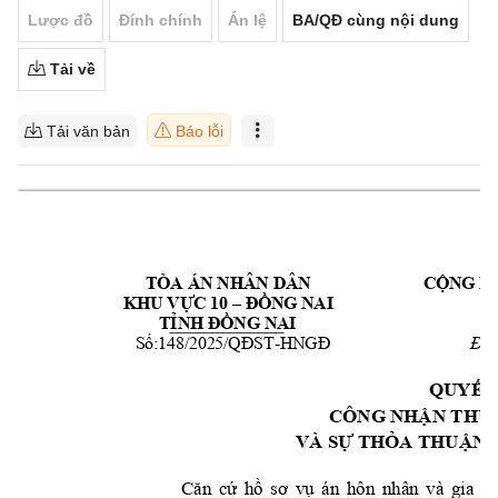
Lược đồ
Đính chính
Án lệ
BA/QĐ cùng nội dung
Tải về
Tải văn bản
Báo lỗi
TÒA ÁN NHÂN DÂN 
      CỘNG 
KHU VỰC 10 – Đ
ỒNG NAI 
                       
TỈNH ĐỒNG NAI 
     Số:148/2025/QĐST-HN
GĐ 
                        
QUYẾT 
CÔNG NHẬN THUẬ
VÀ SỰ THỎA THUẬN 
Căn 
cứ 
hồ 
sơ 
vụ 
á
n 
hôn 
nhân 
v
à 
gia 
đì