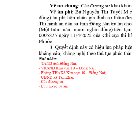
Về nợ chung:
 Các đươ
ng sự khai không 
Về 
án 
phí: 
Bà 
Ng
u
y
ễn 
Thị 
Tu
yết 
M 
chị
đồng) 
án 
phí 
hô
n 
nhân
gia 
đình 
sơ 
thẩm đượ
c
Thi hành án
 dân sự
 tỉnh 
Đồng Nai 
trả lại 
cho 
b
(Một 
tră
m 
năm 
mươi 
nghìn 
đồng) tiền 
tạm 
ứ
0005825 
ngày 
11/4/2025 
của 
C
hi 
cục 
thi 
h
ành
Phước. 
3. 
Qu
yết 
định 
nà
y có
h
iệu 
lực 
pháp
luật 
n
kháng cáo, kháng nghị theo thủ tục phúc t
hẩm. 
Nơi nhận: 
- TAND tỉnh Đồng Nai;
- VKSND Khu vực 10
 – Đồng Nai; 
- Phòng THADS Khu vực 10
 – Đồng Nai;
- UBND xã Tân Khai;
- Các đương sự; 
- Lưu hồ sơ vụ án. 