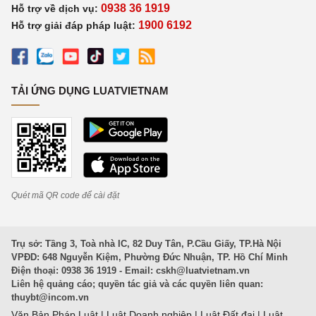
0938 36 1919
Hỗ trợ về dịch vụ:
1900 6192
Hỗ trợ giải đáp pháp luật:
TẢI ỨNG DỤNG LUATVIETNAM
Quét mã QR code để cài đặt
Trụ sở: Tầng 3, Toà nhà IC, 82 Duy Tân, P.Cầu Giấy, TP.Hà Nội
VPĐD: 648 Nguyễn Kiệm, Phường Đức Nhuận, TP. Hồ Chí Minh
Điện thoại: 0938 36 1919 - Email:
cskh@luatvietnam.vn
Liên hệ quảng cáo; quyền tác giả và các quyền liên quan:
thuybt@incom.vn
Văn Bản Pháp Luật
|
Luật Doanh nghiệp
|
Luật Đất đai
|
Luật