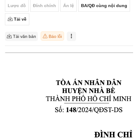
Lược đồ
Đính chính
Án lệ
BA/QĐ cùng nội dung
Tải về
Tải văn bản
Báo lỗi