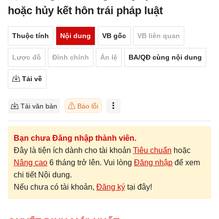
hoặc hủy kết hôn trái pháp luật
Thuộc tính
Nội dung
VB gốc
VB liên quan
Lược đồ
Đính chính
Án lệ
BA/QĐ cùng nội dung
Tải về
Tải văn bản
Báo lỗi
Bạn chưa Đăng nhập thành viên.
Đây là tiện ích dành cho tài khoản
Tiêu chuẩn
hoặc
Nâng cao
6 tháng trở lên. Vui lòng
Đăng nhập
để xem
chi tiết Nội dung.
Nếu chưa có tài khoản,
Đăng ký
tại đây!