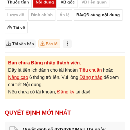
Thuộc tính
Nội dung
VB gốc
VB liên quan
Lược đồ
Đính chính
Án lệ
BA/QĐ cùng nội dung
Tải về
Tải văn bản
Báo lỗi
Bạn chưa Đăng nhập thành viên.
Đây là tiện ích dành cho tài khoản
Tiêu chuẩn
hoặc
Nâng cao
6 tháng trở lên. Vui lòng
Đăng nhập
để xem
chi tiết Nội dung.
Nếu chưa có tài khoản,
Đăng ký
tại đây!
QUYẾT ĐỊNH MỚI NHẤT
Quyết định số 02/2026/QĐST-DS ngày