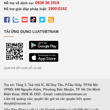
0938 36 1919
Hỗ trợ về dịch vụ:
1900 6192
Hỗ trợ giải đáp pháp luật:
TẢI ỨNG DỤNG LUATVIETNAM
Quét mã QR code để cài đặt
Trụ sở: Tầng 3, Toà nhà IC, 82 Duy Tân, P.Cầu Giấy, TP.Hà Nội
VPĐD: 648 Nguyễn Kiệm, Phường Đức Nhuận, TP. Hồ Chí Minh
Điện thoại: 0938 36 1919 - Email:
cskh@luatvietnam.vn
Liên hệ quảng cáo; quyền tác giả và các quyền liên quan:
thuybt@incom.vn
Văn Bản Pháp Luật
|
Luật Doanh nghiệp
|
Luật Đất đai
|
Luật