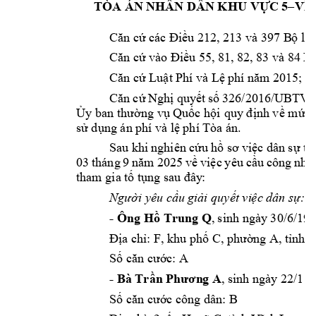
TÒA ÁN N
HÂN DÂN 
KHU VỰC
 5–VĨ
Căn cứ các Điều 
212, 213 và 397 B
ộ lu
Căn cứ vào Điều 
55, 81, 82, 
83 và 84 L
Căn cứ Luật Phí 
và Lệ phí năm
 2015;
Căn 
cứ 
Ng
hị 
quyết 
số 
326/2016/UBTV
Ủy ban t
hường vụ Quốc hội 
quy
 đ
ịnh về mức t
sử dụng án p
hí và lệ phí Tòa án.
Sau khi 
nghiên cứu 
hồ sơ 
việc dân 
s
ự 
th
03 
tháng 
9 
năm
2025 
về 
việc 
yêu 
cầu 
công 
nhậ
tham gia tố tụ
ng sau đây
:
Người yêu cầu g
iải quyết vi
ệc dân sự: 
- Ông 
, 
s
inh ngày
 30/6/199
Hồ Trung Q
Địa chỉ: F, khu ph
ố C, phường A, 
tỉnh 
A
Số căn cước: 
- Bà 
, sinh ngày
 22/11/
Trần Phươn
g A
B 
Số căn cước c
ông dân: 