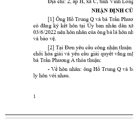
. 
Địa
chỉ: 2, ấp H, x
ã C, tỉnh Vĩ
nh Long
NHẬN Đ
ỊNH CỦA
[1] Ông 
 và bà 
Hồ Trung Q
Trần Phư
ơn
, 
có 
đăng 
ký 
kết 
hôn 
t
ại 
Ủy 
ban 
nhâ
n 
dân 
xã
03/6/2022 
nên 
hôn 
nhân 
của 
ông 
bà 
là 
hôn 
nhân
và bảo vệ.  
[2] Tại Đơn y
êu cầu công nhận 
t
huận tì
chối 
hòa 
giải 
và 
yêu 
cầu
giải 
quyết 
vắng 
mặt 
bà 
Trần Phương A
 tha thuận:
và 
bà 
- 
Về 
hôn
nhân: 
ông 
Hồ 
Trung 
Q
ly hôn với n
hau. 
1 