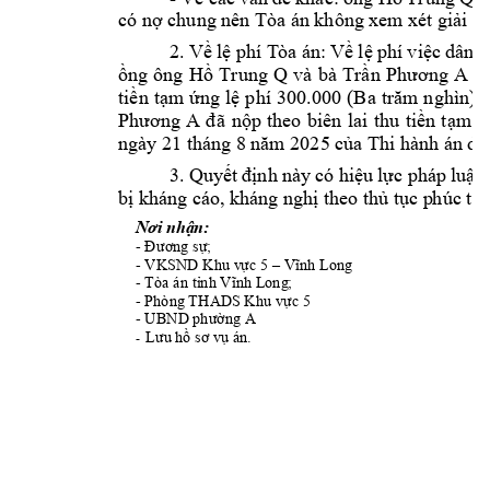
có nợ chung nê
n Tòa án không 
x
em
 xét giải q
2. 
Về 
lệ p
hí T
òa 
án: 
Về lệ 
phí 
v
iệc 
dân s
và 
bà 
ồng 
ông 
Hồ 
Trung 
Q
Trần 
Phương 
A
ph
tiền 
tạm 
ứng 
lệ 
phí 
300.000 
(Ba 
trăm 
nghìn) 
Phương 
A
đã 
nộp 
theo 
biên 
lai 
thu 
tiền 
tạm 
ứ
ngày 21 tháng 8 
năm 2025 của T
hi hành án
 dâ
3. 
Quyết 
định này
có 
hiệu 
lực pháp 
luật 
bị kháng cáo, 
kháng nghị t
heo thủ tục p
húc th
Nơi nhận:
- 
Đương sự;
- 
VKSND Khu v
ực 5 –
Vĩnh Long
- 
Tòa án tỉnh Vĩnh Long
;
- 
Phòng THA
DS Khu vực 5 
- 
A 
UBND
 phường 
Lưu hồ sơ vụ án.
-