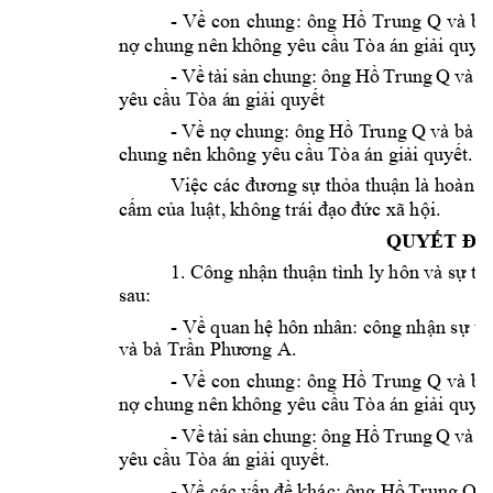
- 
ông 
và 
bà
Về 
con
chung:
Hồ 
Trung 
Q
nợ chung nên 
không y
êu cầu Tòa án giải q
uyết
- 
và 
bà
Về 
tài 
sản 
chung: 
ông 
Hồ 
Trung 
Q
yêu cầu Tòa á
n giải quy
ết
- 
và bà 
Về 
nợ ch
ung: 
ông H
ồ T
rung Q
T
chung nên khô
ng yêu cầu Tòa á
n giải quyết. 
Việc các đương sự tha thuận là 
hoàn t
cấm của luật, 
không trái đạo 
đức xã hội.
QUYẾT ĐỊ
1. Công nhậ
n thuận tì
nh ly hôn và sự 
th
sau:  
- Về quan hệ h
ôn nhân: công 
nhận sự th
và bà 
. 
Trần Phươn
g A
- 
ông 
và 
bà
Về 
con
chung: 
Hồ 
Trung 
Q
nợ chung nên 
không y
êu cầu Tòa án giải q
uyết
- 
và 
bà
Về 
tài 
sản 
chung: 
ông 
Hồ 
Trung 
Q
yêu cầu Tòa á
n giải quy
ết.
- 
 v
Về các 
vấn 
đề 
khác: 
ông Hồ 
Trung 
Q