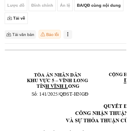
Lược đồ
Đính chính
Án lệ
BA/QĐ cùng nội dung
Tải về
Tải văn bản
Báo lỗi
TÒA ÁN NHÂN DÂ
N
CỘNG HÒ
Độc
KHU VỰC 5 –
VĨNH 
LONG
ONG
TỈN
H VĨNH L
-
Số: 141/2025/
QĐST
HNGĐ
QUYẾT ĐỊ
CÔNG NHẬ
N THUẬN 
VÀ SỰ THỎA
 THUẬN C
ỦA