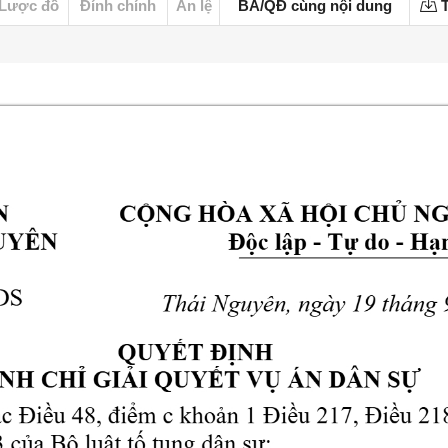
Lược đồ
Đính chính
Án lệ
BA/QĐ cùng nội dung
T