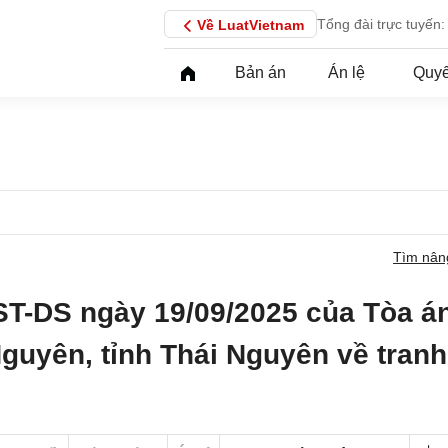
Tổng đài trực tuyến:
Về LuatVietnam
Bản án
Án lệ
Quyế
Tìm nân
ST-DS ngày 19/09/2025 của Tòa á
Nguyên, tỉnh Thái Nguyên về tranh