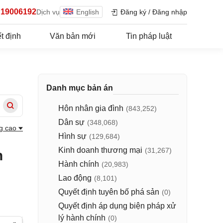
19006192
Dịch vụ
English
Đăng ký
/
Đăng nhập
t định
Văn bản mới
Tin pháp luật
Danh mục bản án
Hôn nhân gia đình
(843,252)
Dân sự
(348,068)
g cao
Hình sự
(129,684)
Kinh doanh thương mại
(31,267)
n
Hành chính
(20,983)
Lao động
(8,101)
Quyết định tuyên bố phá sản
(0)
Quyết định áp dụng biện pháp xử
lý hành chính
(0)