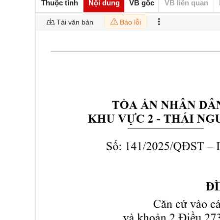
Thuộc tính
Nội dung
VB gốc
VB liên quan
Tải văn bản
Báo lỗi