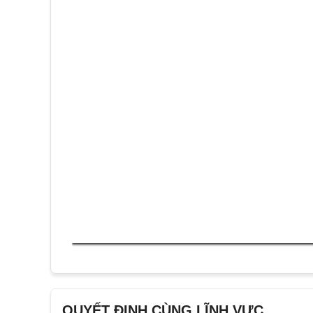
QUYẾT ĐỊNH CÙNG LĨNH VỰC