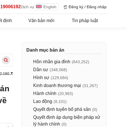
19006192
Dịch vụ
English
Đăng ký
/
Đăng nhập
t định
Văn bản mới
Tin pháp luật
Danh mục bản án
Hôn nhân gia đình
(843,252)
Dân sự
(348,068)
g cao
Hình sự
(129,684)
Kinh doanh thương mại
(31,267)
 án
Hành chính
(20,983)
về
Lao động
(8,101)
Quyết định tuyên bố phá sản
(0)
Quyết định áp dụng biện pháp xử
lý hành chính
(0)