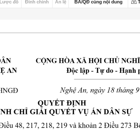
Lược đồ
Đính chính
Án lệ
BA/QĐ cùng nội dung
T