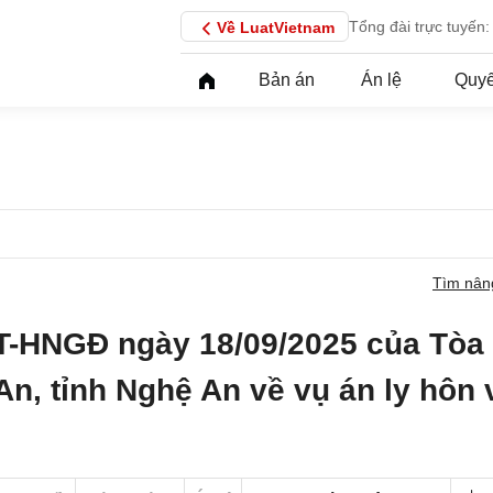
Tổng đài trực tuyến:
Về LuatVietnam
Bản án
Án lệ
Quyế
Tìm nân
T-HNGĐ ngày 18/09/2025 của Tòa
n, tỉnh Nghệ An về vụ án ly hôn 