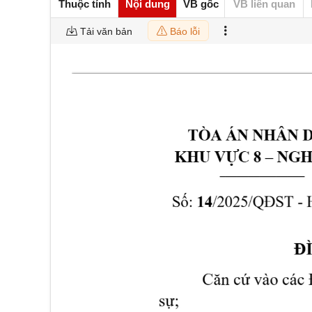
Thuộc tính
Nội dung
VB gốc
VB liên quan
Tải văn bản
Báo lỗi