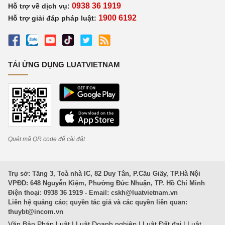
0938 36 1919
Hỗ trợ về dịch vụ:
1900 6192
Hỗ trợ giải đáp pháp luật:
TẢI ỨNG DỤNG LUATVIETNAM
Quét mã QR code để cài đặt
Trụ sở: Tầng 3, Toà nhà IC, 82 Duy Tân, P.Cầu Giấy, TP.Hà Nội
VPĐD: 648 Nguyễn Kiệm, Phường Đức Nhuận, TP. Hồ Chí Minh
Điện thoại: 0938 36 1919 - Email:
cskh@luatvietnam.vn
Liên hệ quảng cáo; quyền tác giả và các quyền liên quan:
thuybt@incom.vn
Văn Bản Pháp Luật
|
Luật Doanh nghiệp
|
Luật Đất đai
|
Luật