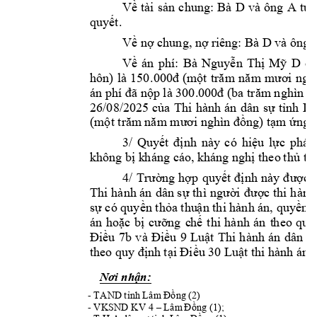
và 
ông 
A 
t
Về 
tài 
s
ản 
chung: 
Bà 
D
ự
. 
quyết
và ông 
Về nợ chung,
nợ r
iêng: Bà D
: 
Bà 
Về 
án 
p
h
í
Nguyễn 
Thị 
Mỹ 
D
ch
hôn) 
là 
150
.000
đ
(một 
trăm 
năm
m
ươi 
ngh
300.000
 (
ba
án phí đã nộp là 
đ
trăm nghìn đ
26/08/2025 
của 
Thi 
hành 
án 
dân 
sự 
tỉnh 
L
) 
(một trăm
 năm mươi nghìn 
đồng
tạm ứng á
3
/ 
Quyết 
định 
này 
c
ó 
hiệu 
lực 
pháp
không bị k
h
áng cáo, 
kháng 
nghị theo 
t
hủ tụ
4/ 
Trườ
ng 
hợp 
quyết 
định 
này 
đ
ược 
Thi h
ành án 
dân s
ự thì 
người 
được thi 
hành
sự có quyền thỏa thu
ận thi hành án, quyền 
án 
ho
ặc 
bị 
cưỡng 
c
hế 
thi 
hành 
án 
t
heo 
quy
Điều 
7b 
v
à 
Điều 
9 
Luật 
Thi 
h
ành 
án 
dân 
sự
theo quy định 
tại Điều 30 Luật thi 
h
ành án
 
Nơi nhận:
- 
TAND
 t
ỉnh Lâm Đ
ồng (2)                              
- VKSND KV 4 
–
Lâm
 Đồng (1);