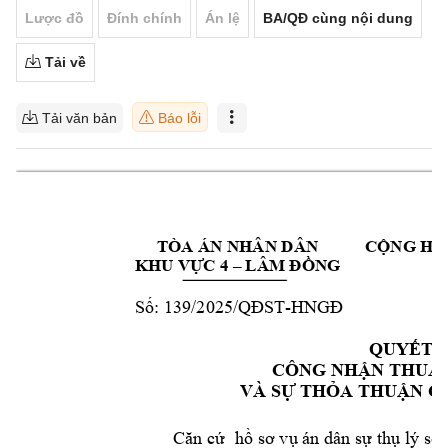
Lược đồ
Đính chính
Án lệ
BA/QĐ cùng nội dung
Tải về
Tải văn bản
Báo lỗi
TÒA ÁN NHÂN DÂ
N 
CỘNG HÒ
KHU VỰC 4 –
LÂM 
ĐỒNG
Đ
139/2025
-
Số: 
/QĐST
HNGĐ
QUYẾT Đ
CÔNG NHẬ
N THUẬN
VÀ SỰ THỎA
 THUẬN C
Căn
cứ  
hồ sơ 
vụ án dân 
sự thụ lý 
số 