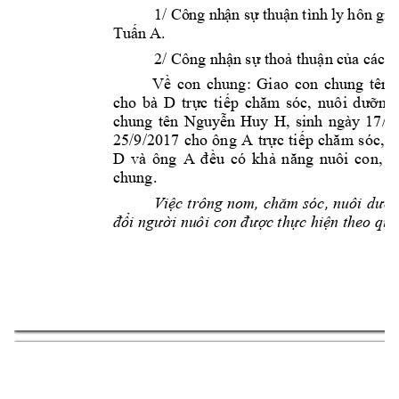
1/ 
Cô
ng nh
ận sự
 thuậ
n tình
 ly
 hôn g
iữ
.
Tuấ
n A
2/ 
Cô
n
g nhận 
s
ự thoả thuận của các 
đ
Giao 
con 
chung 
tên 
Về 
con 
chung:
cho 
bà 
D 
, 
trực 
tiếp 
chăm 
sóc
nuôi 
dưỡng 
chung 
t
ên 
Huy 
H, 
sinh 
ngày 
17
/1
Nguyễn 
25/9/2017 
cho 
ông 
A 
, 
trực 
tiếp 
chăm 
sóc
n
D 
và 
ông 
A 
, 
k
đều
có 
k
hả 
năng 
nuôi 
con
chung. 
Việc 
trông 
nom, 
chăm 
sóc, 
nuôi 
dưỡn
đổi người nu
ô
i con được 
t
hực hiệ
n theo quy