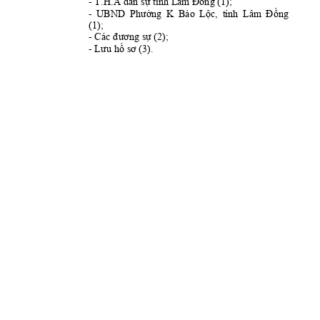
- 
T.H.A dân sự tỉnh L
âm Đồng (1);
- 
UBND 
P
K
hường 
Bảo 
Lộc, 
tỉnh 
Lâm 
Đồng 
(1); 
- 
Các đương sự 
(2);
- 
Lư
u hồ sơ (3).  