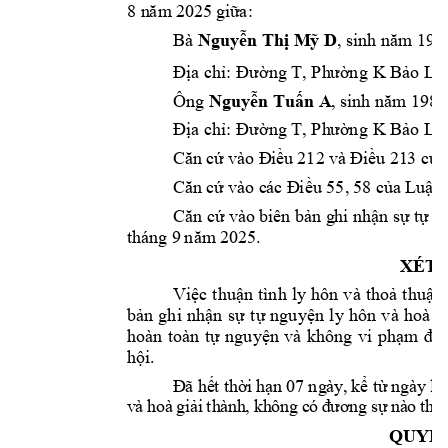
8 n
ăm
2025
giữ
a:
Bà
Nguyễn Thị M
ỹ
 D
, 
sinh năm
 199
T
K 
Địa chỉ: Đường 
, Ph
ường
Bảo L
ộ
Ông
1984
Nguyễn Tuấn A
, sinh năm 
T
K 
Địa chỉ: Đường 
, Ph
ường
Bảo L
ộ
Căn
 cứ 
vào Đ
iều 
212 
và Đ
iều 21
3 củ
a
55, 
58
Căn
 cứ 
vào c
ác
Đ
iều 
c
ủa 
Luật 
Căn
cứ
vào
bi
ên bản g
hi nhậ
n sự tự
 n
thán
g 9 
5.
năm
 202
XÉT 
Việc 
thuận 
tình 
ly 
hôn 
v
à 
thoả 
thuận 
bản 
ghi 
nhận 
s
ự 
t
ự 
nguyện 
l
y
hôn 
v
à 
hoà 
gi
hoàn 
toàn 
tự 
nguyện 
và 
không 
vi 
phạm
điề
hội.
Đ
ã
 hế
t t
hờ
i
hạ
n 0
7 ng
ày
,
k
ể từ
 ng
ày
 lậ
v
à 
h
oà
gi
ải
th
àn
h
, 
kh
ôn
g 
c
ó 
đ
ươ
n
g 
sự
nà
o 
t
ha
y
QUYẾT