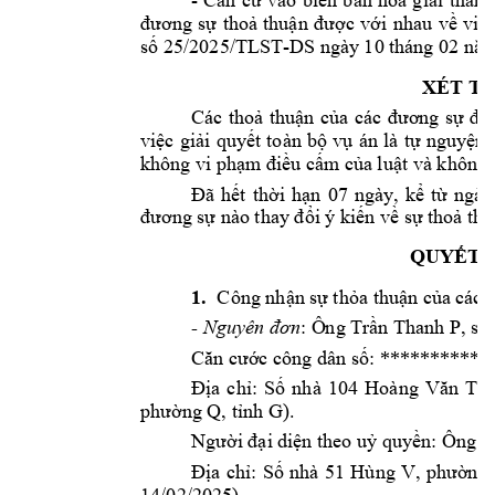
Căn
cứ 
vào 
biên 
bản 
hoà 
giải 
thành
đương 
sự 
thoả 
thuận 
được 
với 
nhau 
về 
việc
25
/2025/TLST
-
10 
02
số 
DS ngày 
tháng 
năm
XÉT T
Các 
thoả 
thuận 
của 
các 
đương 
sự 
đư
việc 
giải 
quyết 
toàn 
bộ 
vụ 
án 
là 
tự 
nguy
ện;
không vi p
hạm điều cấm
 của luật và không 
Đã 
hết 
thời 
hạn 
07 
ngày, 
kể 
từ 
ngày
đương sự nà
o thay đổi ý 
kiến về sự th
oả thu
QUYẾT 
1.
Công nhận 
sự thỏa thuận của 
các 
:
,
s
in
- 
Nguyên đơn
Ông
Trần Thanh P
Căn cước công 
dân số: ***
********
: 
S
h
Địa 
chỉ
ố 
n
à 
104 
Hoàng 
Văn 
T
, 
).
phường Q, tỉnh G
Người đại di
ện theo u
ỷ quyền: Ông T
S
h
Địa 
chỉ: 
ố 
n
à 
51 
Hùng 
V, 
phường 
14/02/2025). 