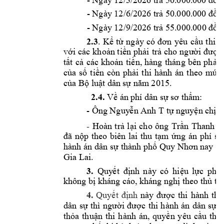
Ngày 12/3/2
026 trả 50.000.00
0 đồn
- 
Ngày 12/6/2
026 trả 50.000.00
0 đồn
- 
Ngày 12/9/2
026 trả 55.000.000 đồn
2.
3
. 
Kể 
từ 
ngày 
có 
đơn 
yêu 
cầu 
t
hi 
h
với 
các 
khoản tiền 
phải 
trả 
cho 
người 
được 
tất 
cả 
các 
khoản 
tiền, 
hàng 
tháng 
b
ên 
phải 
củ
a 
số 
t
iền 
còn 
phải 
thi 
h
ành 
án 
theo 
mức 
của Bộ luật dâ
n sự năm
 2015.
2.
4.
Về án 
phí dân sự
 sơ thẩm
:
- 
Ông Nguy
ễn Anh T
tự nguyện ch
ịu
- 
Hoàn 
trả 
lại 
cho 
ông 
Trần 
Thanh 
P
đã 
nộp 
theo 
biên 
lai 
thu 
tạm 
ứng 
án 
phí 
số
hành án d
ân sự thành phố 
Quy Nhơn nay 
là
Gia Lai.
3.
Quy
ết 
định 
này 
có 
h
iệu 
lực 
pháp
không bị khán
g cáo, khán
g nghị theo 
thủ tụ
4.
Quyết 
định
này
được 
thi 
hành 
the
dân 
sự 
thì 
người
được
thi 
hành 
án 
dân 
sự, 
thỏa 
thuận 
thi 
h
ành 
án, 
quyền 
yêu 
cầu 
thi 