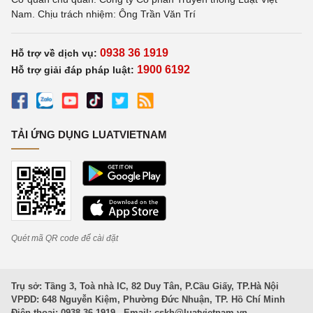
Nam. Chịu trách nhiệm: Ông Trần Văn Trí
0938 36 1919
Hỗ trợ về dịch vụ:
1900 6192
Hỗ trợ giải đáp pháp luật:
TẢI ỨNG DỤNG LUATVIETNAM
Quét mã QR code để cài đặt
Trụ sở: Tầng 3, Toà nhà IC, 82 Duy Tân, P.Cầu Giấy, TP.Hà Nội
VPĐD: 648 Nguyễn Kiệm, Phường Đức Nhuận, TP. Hồ Chí Minh
Điện thoại: 0938 36 1919 - Email:
cskh@luatvietnam.vn