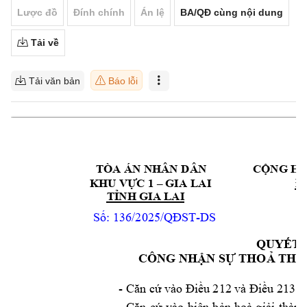
Lược đồ
Đính chính
Án lệ
BA/QĐ cùng nội dung
Tải về
Tải văn bản
Báo lỗi
TÒA ÁN NHÂN D
ÂN                CỘNG 
HÒ
 GIA 
LAI                     
Độ
KHU VỰC 1 –
GIA LAI    
TỈNH 
 136/2025
-
DS
Số:
/QĐST
QUYẾT 
CÔNG NHẬ
N SỰ THOẢ TH
-
Căn cứ vào Điều 
212 và Điều 2
13 c
- 