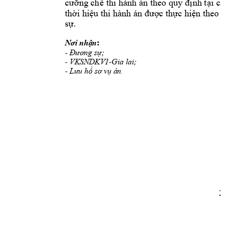
cưỡng chế 
thi hành 
án theo quy đị
nh tại 
các
t
hời hiệu thi hành án được thực hiện theo
 q
sự.
: 
Nơi nhận
- 
; 
Đương sự
- VKSNDKV1-Gia lai; 
- L
ưu hồ sơ vụ án
. 
2 