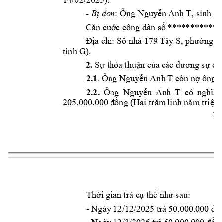
: 
, sinh n
- 
Bị đơn
Ông
Nguy
ễn Anh T
Căn cước công 
dân số ****
********
S
h
Địa chỉ: 
ố n
à 
179 
Tây S, phườn
g Q
).
tỉnh G
2.
Sự thỏa 
thuận của 
các đương sự cụ
2.1
.
Ông Nguy
ễn Anh T
còn nợ ô
ng T
2.2.
Ông 
Nguy
ễn 
Anh 
T
có 
nghĩa 
205.000.000 đ
ồng (Hai trăm
 linh năm
 triệu
1 
Thời gian trả c
ụ thể như sau:
- 
Ngày 12/12/
2025 trả 50.000.
000 đồ
- 