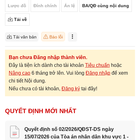
Lược đồ
Đính chính
Án lệ
BA/QĐ cùng nội dung
Tải về
Tải văn bản
Báo lỗi
Bạn chưa Đăng nhập thành viên.
Đây là tiện ích dành cho tài khoản
Tiêu chuẩn
hoặc
Nâng cao
6 tháng trở lên. Vui lòng
Đăng nhập
để xem
chi tiết Nội dung.
Nếu chưa có tài khoản,
Đăng ký
tại đây!
QUYẾT ĐỊNH MỚI NHẤT
Quyết định số 02/2026/QĐST-DS ngày
15/07/2026 của Tòa án nhân dân khu vực 1 -