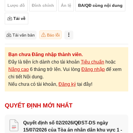
Lược đồ
Đính chính
Án lệ
BA/QĐ cùng nội dung
Tải về
Tải văn bản
Báo lỗi
Bạn chưa Đăng nhập thành viên.
Đây là tiện ích dành cho tài khoản
Tiêu chuẩn
hoặc
Nâng cao
6 tháng trở lên. Vui lòng
Đăng nhập
để xem
chi tiết Nội dung.
Nếu chưa có tài khoản,
Đăng ký
tại đây!
QUYẾT ĐỊNH MỚI NHẤT
Quyết định số 02/2026/QĐST-DS ngày
15/07/2026 của Tòa án nhân dân khu vực 1 -