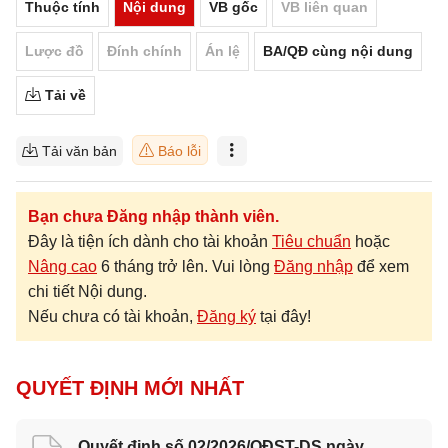
Thuộc tính
Nội dung
VB gốc
VB liên quan
Lược đồ
Đính chính
Án lệ
BA/QĐ cùng nội dung
Tải về
Tải văn bản
Báo lỗi
Bạn chưa Đăng nhập thành viên.
Đây là tiện ích dành cho tài khoản
Tiêu chuẩn
hoặc
Nâng cao
6 tháng trở lên. Vui lòng
Đăng nhập
để xem
chi tiết Nội dung.
Nếu chưa có tài khoản,
Đăng ký
tại đây!
QUYẾT ĐỊNH MỚI NHẤT
Quyết định số 02/2026/QĐST-DS ngày