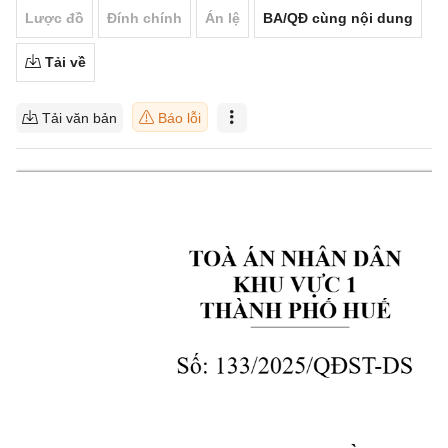
Lược đồ
Đính chính
Án lệ
BA/QĐ cùng nội dung
Tải về
Tải văn bản
Báo lỗi