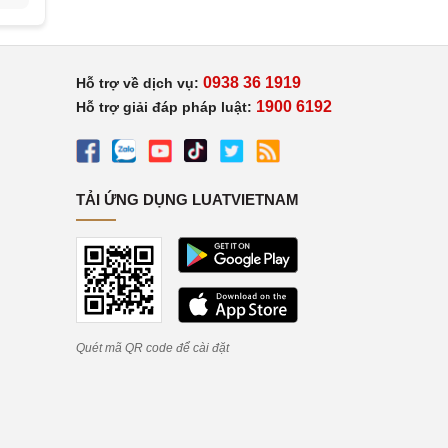
0938 36 1919
Hỗ trợ về dịch vụ:
1900 6192
Hỗ trợ giải đáp pháp luật:
TẢI ỨNG DỤNG LUATVIETNAM
Quét mã QR code để cài đặt