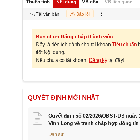
Thuộc tính
Nội dung
VB gốc
VB liên quan
Tải văn bản
Báo lỗi
Bạn chưa Đăng nhập thành viên.
Đây là tiện ích dành cho tài khoản
Tiêu chuẩn
tiết Nội dung.
Nếu chưa có tài khoản,
Đăng ký
tại đây!
QUYẾT ĐỊNH MỚI NHẤT
Quyết định số 02/2026/QĐST-DS ngày 1
Vĩnh Long về tranh chấp hợp đồng tín
Dân sự