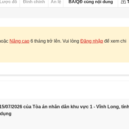
Lược đồ
Đính chính
Án lệ
BA/QĐ cùng nội dung
T
hoặc
Nâng cao
6 tháng trở lên. Vui lòng
Đăng nhập
để xem chi
5/07/2026 của Tòa án nhân dân khu vực 1 - Vĩnh Long, tỉn
 dụng