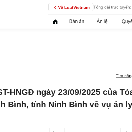
Tổng đài trực tuyến:
Về LuatVietnam
Bản án
Án lệ
Quyế
Tìm nân
ST-HNGĐ ngày 23/09/2025 của Tò
h Bình, tỉnh Ninh Bình về vụ án l