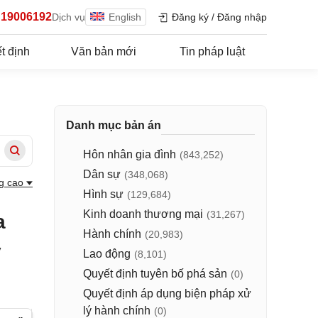
19006192
Dịch vụ
English
Đăng ký
/
Đăng nhập
t định
Văn bản mới
Tin pháp luật
Danh mục bản án
Hôn nhân gia đình
(843,252)
Dân sự
(348,068)
g cao
Hình sự
(129,684)
Kinh doanh thương mại
(31,267)
a
Hành chính
(20,983)
y
Lao động
(8,101)
Quyết định tuyên bố phá sản
(0)
Quyết định áp dụng biện pháp xử
lý hành chính
(0)