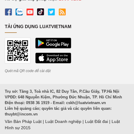
TẢI ỨNG DỤNG LUATVIETNAM
Quét mã QR code để cài đặt
Trụ sở: Tầng 3, Toà nhà IC, 82 Duy Tân, P.Cầu Giấy, TP.Hà Nội
VPĐD: 648 Nguyễn Kiệm, Phường Đức Nhuận, TP. Hồ Chí Minh
Điện thoại: 0938 36 1919 - Email:
cskh@luatvietnam.vn
Liên hệ quảng cáo; quyền tác giả và các quyền liên quan:
thuybt@incom.vn
Văn Bản Pháp Luật
|
Luật Doanh nghiệp
|
Luật Đất đai
|
Luật
Hình sự 2015