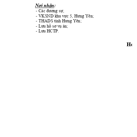
: 
Nơi nhận
-
- 
Các đương sự;
-
- VKSND 
; 
k
hu vực 5, Hưng Yên
-
- THA
DS
; 
tỉnh Hưng Y
ên
-
- 
Lưu hồ sơ v
ụ án;
-
- 
Lưu H
CTP.
Hoà