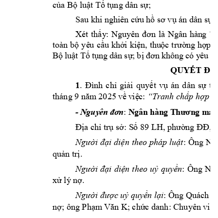
của Bộ luật Tố t
ụng dân sự
;
Sau khi nghiê
n cứu 
hồ sơ vụ án 
dân sự
N
Xé
t 
thấy
: 
gu
y
ên 
đơn 
là
Ngâ
n 
hàn
g 
T
, 
toàn
bộ 
yê
u 
cầu 
khở
i 
kiện
thu
ộc 
trườn
g 
hợ
p 
Bộ 
luật 
Tố 
tụn
g dâ
n sự
; bị 
đơn 
khô
ng 
có y
êu c
QUYẾT ĐỊ
1
. 
Đình 
chỉ 
giải 
q
uyết 
vụ 
án 
dân 
sự 
th
tháng 9 
5 
năm
 20
2
về
 v
iệ
c:
“Tra
n
h chấp hợp đ
- 
: 
N
gân
 h
àn
g T
hư
ơn
g m
ại
N
guy
ên
 đơ
n
LH
, p
Địa chỉ trụ sở: S
ố
 89 
hường ĐĐ, t
: 
Ông Ng
Người đại 
diện 
theo pháp l
uật
quản trị.
: 
Ông 
Người 
đại 
diện 
theo 
uỷ 
quyền
Ngu
xử lý nợ.
: 
Người được uỷ quyề
n lại
Ôn
g
 Quách Đ
nợ; ông Phạm
 Văn K; chức danh: Chuyên viên