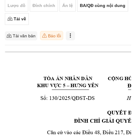
Lược đồ
Đính chính
Án lệ
BA/QĐ cùng nội dung
Tải về
Tải văn bản
Báo lỗi
TÒA ÁN NHÂN DÂ
N 
CỘNG HÒA
Độc
KHU VỰC 5 –
HƯN
G YÊN
 130/2025
-
DS
Hưn
Số:
/QĐST
QUYẾT ĐỊ
ĐÌNH CHỈ GIẢ
I QUYẾT
các
217, 
Căn cứ vào
Điều 48, Điều 
Điều