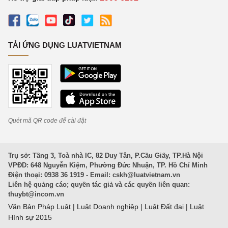
TẢI ỨNG DỤNG LUATVIETNAM
Quét mã QR code để cài đặt
Trụ sở: Tầng 3, Toà nhà IC, 82 Duy Tân, P.Cầu Giấy, TP.Hà Nội
VPĐD: 648 Nguyễn Kiệm, Phường Đức Nhuận, TP. Hồ Chí Minh
Điện thoại: 0938 36 1919 - Email:
cskh@luatvietnam.vn
Liên hệ quảng cáo; quyền tác giả và các quyền liên quan:
thuybt@incom.vn
Văn Bản Pháp Luật
|
Luật Doanh nghiệp
|
Luật Đất đai
|
Luật
Hình sự 2015