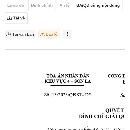
Lược đồ
Đính chính
Án lệ
BA/QĐ cùng nội dung
Tải về
Tải văn bản
Báo lỗi
TÒA ÁN NHÂN DÂN 
CỘNG HÒ
KHU VỰC 4 –
SƠN LA
Độc
- 
DS
Số: 13
/2025/QĐST
Sơn
QUYẾT Đ
ĐÌNH CHỈ GIẢ
I QU
Căn cứ
vào các Điều 48
, 217,  218,
21