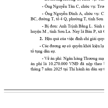
- 
Ông Nguy
ễn Tân C, chức v
ụ: Trưở
- 
Ông 
Nguy
ễn 
Đình 
A, 
chức
vụ: 
Chu
BC, đường T, t
ổ 4 Q, phường T
, tỉnh Sơn L
- B
. Sinh 
ng
ị
đơn:
Anh 
Trịnh Bằng L
 Nay là 
, xã C
huyện M
, tỉnh Sơ
n La.
Bản P
,
2.
H
ậ
u 
q
u
ả
c
ủa
v
i
ệ
c 
đ
ì
nh
c
h
ỉ
gi
ả
i
q
uy
ết
- 
C
ác
 đươ
ng s
ự
 có q
uy
ề
n k
hởi
 k
i
ện
 lại
 
tố
t
ụn
g d
ân 
sự
.
- 
i 
V
ề
 á
n p
hí:
 N
gân hàng Thương mạ
án
ph
í
p 
theo 
bi
là 
10
.
2
7
0.
000
V
N
Đ
đ
ã 
nộ
 t
i Thi hành á
n dân s
 t
tháng 7 năm
 2025
ạ
ự
ỉ