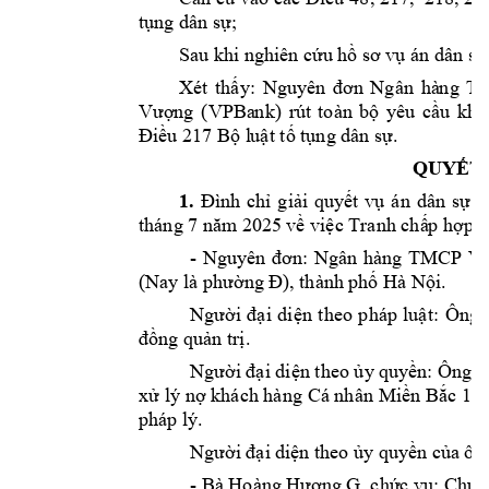
tụng dân sự; 
Sau khi nghiên cứ
u hồ sơ v
ụ án dân sự
N
Xét 
thấy: 
guy
ên 
đơn 
Ngân 
hà
ng 
Th
ng 
(VPBa
nk) 
Vư
ợ
rút
toàn 
bộ 
yêu 
cầu 
khở
Điều 217 Bộ l
uật
tố tụng dân 
sự. 
QUYẾT 
1.
Đình 
chỉ 
giải 
quy
ết 
vụ 
án 
dân 
sự 
t
tháng 7 
25
năm
 20
về việc Tranh chấ
p hợp đ
- 
Nguy
ên 
đơn: 
Ngân 
hàng 
TMCP 
V.
(Nay là phường Đ
), thành 
phố Hà Nội. 
Người 
đại 
diện 
theo 
pháp 
lu
ật: 
Ông 
đồng quản trị. 
Người đại diện theo ủy
 quyền: Ông 
xử
lý 
nợ khách hàng 
Cá nhân 
Miền Bắc 1
–
pháp lý.  
Người đại di
ện theo ủ
y quyền của 
ôn
- 
Bà Hoàng Hươn
g G, chức v
ụ: Chuy