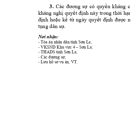
3.
Các 
đ
ương 
sự 
có 
quyền 
kháng 
cáo
kháng 
nghị 
quyết 
định 
này 
trong 
thời 
hạn 
địn
h 
h
oặc
k
ể 
từ 
n
gày 
qu
yết
địn
h 
được
ni
ê
tụn
g d
ân s
ự.
Nơi nhận:
- Tòa án nhân dân 
t
ỉnh Sơn 
La;
- VKSND 
; 
Khu vực 4 –
S
ơn La
- THAD
S 
; 
tỉnh Sơn La
- 
ng s
; 
Các đươ
ự
- 
Lưu hồ sơ v
ụ án, VT.