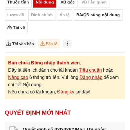
Thuộc tính
Nội dung
VB gốc
VB liên quan
Lược đồ
Đính chính
Án lệ
BA/QĐ cùng nội dung
Tải về
Tải văn bản
Báo lỗi
Bạn chưa Đăng nhập thành viên.
Đây là tiện ích dành cho tài khoản
Tiêu chuẩn
hoặc
Nâng cao
6 tháng trở lên. Vui lòng
Đăng nhập
để xem
chi tiết Nội dung.
Nếu chưa có tài khoản,
Đăng ký
tại đây!
QUYẾT ĐỊNH MỚI NHẤT
Quyết định số 02/2026/QĐST-DS ngày