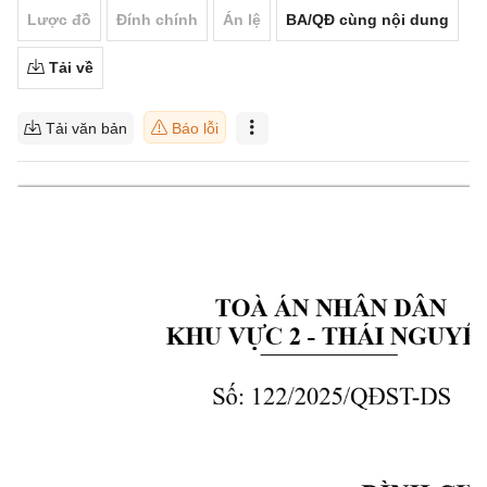
Lược đồ
Đính chính
Án lệ
BA/QĐ cùng nội dung
Tải về
Tải văn bản
Báo lỗi