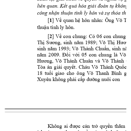
không 
liên 
quan. Kết 
quả 
hòa 
giải 
đoàn tụ
công nhận thuận t
ình ly hôn và sự th
ỏa thu
1
[
Ông 
Võ 
Th
] 
Về 
q
uan 
hệ 
hôn 
nhân: 
thuận tình 
ly hôn.
2
[
] 
Về 
co
n 
chung: 
Có 
06 
con 
chung: 
Thị 
Sương, 
sinh 
năm 
1989; 
Võ 
Thị
Hương
sinh 
năm 
1993; 
Võ 
Thành 
Chuẩn, 
sinh 
năm
năm 
2
009. 
Đối 
với 
05 
con 
chung 
là 
Võ 
T
Hương, 
Võ 
Thành 
Chuân 
và 
Võ 
Thành 
Ch
Tòa 
án
giải 
qu
y
ết. 
Cháu 
Võ 
Thành 
Quốc 
giao 
cho 
ông 
Võ 
Thanh 
Bình 
18 
tuổi 
giá
Xuyên không 
phải cấp dưỡn
g nuôi con
Không 
ai 
được 
cản 
trở 
qu
y
ền 
thăm 
n