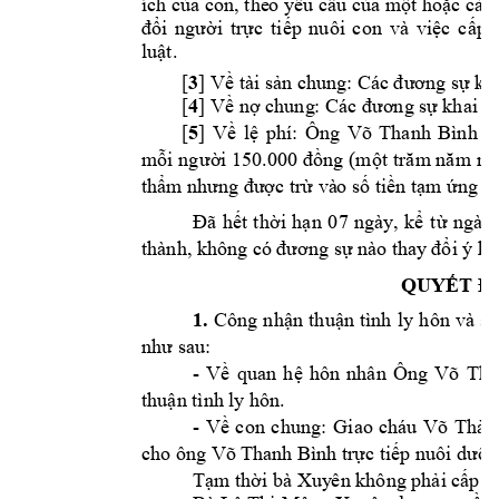
ích của con, the
o yêu cầu của m
ột hoặc cả h
đổi 
người 
trực 
t
iếp 
nuôi 
con 
và 
việc 
cấp 
luật. 
3
[
] Về tài sản ch
ung: Các đương sự
kh
4
[
] Về nợ chung
: Các đương sự 
khai k
5
[
] 
Về 
lệ 
phí: 
Ông 
Võ 
Thanh 
Bình 
v
mỗi ng
ườ
i 
150.000 đồng 
(một t
răm
 nă
m
mư
thẩm nhưng đư
ợc trừ và
o số tiền tạm
 ứng lệ
Đã 
hết 
t
hời 
hạn
07 
ngày, 
kể 
từ 
ngày 
thành, không có 
đương sự n
ào thay
 đổi ý ki
QUYẾT Đ
1.
Công
n
hận 
thuận 
tình 
l
y
h
ôn 
và 
sự
như sau:
- 
hôn 
nhân 
Ông 
Võ 
Tha
Về 
quan 
h
ệ
thuận tình 
ly hôn.
- 
Giao 
cháu 
Về 
con 
chung: 
Võ 
Thàn
cho ông Võ T
hanh Bình 
trực tiế
p nuôi dưỡ
n
Xuy
ên 
Tạm thời bà 
không phải cấ
p d