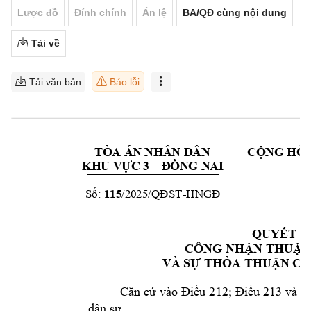
Lược đồ
Đính chính
Án lệ
BA/QĐ cùng nội dung
Tải về
Tải văn bản
Báo lỗi
TÒA ÁN NHÂN DÂN
CỘNG HÒ
KHU VỰ
C 3 –
ĐỒN
G NAI
Độ
115
-
Số: 
/2025/QĐST
HNGĐ
QUYẾT Đ
CÔNG NHẬ
N THUẬN
VÀ 
SỰ
THỎA THUẬN
 C
 2
12
; 
213 
Căn cứ 
vào 
Điều
Điều 
và 
k
dân sự.