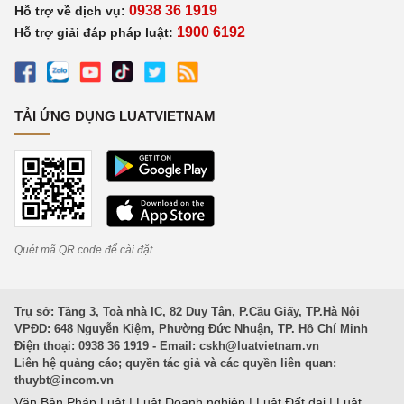
0938 36 1919
Hỗ trợ về dịch vụ:
1900 6192
Hỗ trợ giải đáp pháp luật:
TẢI ỨNG DỤNG LUATVIETNAM
Quét mã QR code để cài đặt
Trụ sở: Tầng 3, Toà nhà IC, 82 Duy Tân, P.Cầu Giấy, TP.Hà Nội
VPĐD: 648 Nguyễn Kiệm, Phường Đức Nhuận, TP. Hồ Chí Minh
Điện thoại: 0938 36 1919 - Email:
cskh@luatvietnam.vn
Liên hệ quảng cáo; quyền tác giả và các quyền liên quan:
thuybt@incom.vn
Văn Bản Pháp Luật
|
Luật Doanh nghiệp
|
Luật Đất đai
|
Luật