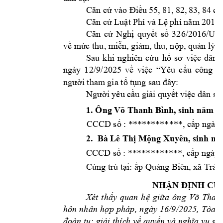
 vào 
, 
8
1, 
82,
83
, 
84 
Căn cứ
Đi
ề
u 5
5
củ
Căn cứ Luật Phí 
và Lệ phí năm
 2015;
Căn 
cứ 
Nghị 
quyết 
số 
326/2016/U
về mứ
c thu, miễn, giảm
, thu, nộp, quản lý v
Sau 
khi
nghiên 
cứu 
hồ 
sơ 
việc 
dân 
ngày 
1
2/9/2025 
về 
việc 
“
Yêu 
cầu 
công 
n
: 
người tham
 gia tố 
tụng
sau đây
Người yêu cầu 
giải quy
ết việc dân
sự
1. Ông 
Võ Thanh Bì
nh, sinh năm
 1
CCCD
: 
*****
*******
số 
, cấp n
gày 
2.  
Bà Lê Thị Mộn
g Xuyên, s
inh n
CCCD
số 
: ********
****, cấp n
gày:
Cùng trú tạ
i: ấp Quảng Biê
n, xã Trản
NHẬN Đ
ỊNH CỦ
Xé
ông 
Võ 
Than
t 
thấy 
quan 
hệ 
giữa
, 
ngày 
16
/9/2025
, 
Tòa 
á
hôn 
nhân 
hợp 
pháp
đoàn tụ; giải thíc
h về quyền và nghĩa vụ gi