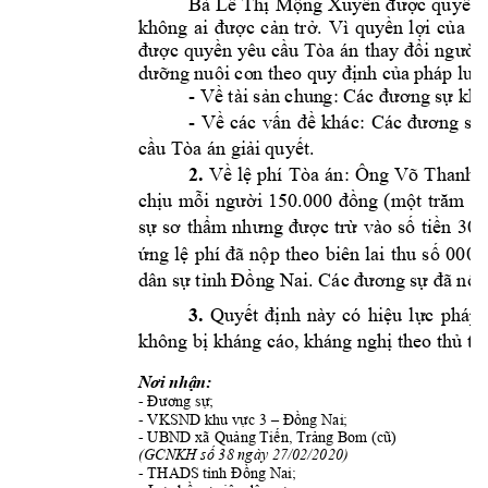
Bà 
Lê 
Thị 
Mộng 
Xuy
ên
đ
ược qu
y
ền
không 
ai 
được 
cản 
trở. 
Vì 
quyền 
lợi 
của 
co
được 
quyền yêu 
cầu Tòa 
án 
thay đ
ổi ng
ườ
i 
dưỡng nuôi co
n theo 
quy định của 
pháp luật
- 
Về tài sản chun
g: Các đương 
sự khô
- 
Về 
các 
vấn 
đ
ề 
khác: 
Các 
đương 
sự 
. 
cầu Tòa án giải 
quyết
2.
Ông 
Võ 
Thanh 
Về 
lệ 
phí 
Tòa 
án: 
chịu 
mỗi 
người 
150.000 
đồng 
(một
trăm 
n
300
sự 
sơ 
thẩm 
nh
ưng 
được 
trừ 
vào 
số 
tiền 
0001
ứng 
lệ 
phí 
đã 
nộp 
theo 
biên 
lai 
thu 
số 
dân sự tỉnh Đồn
g Nai. Các đương 
sự đã nộp
3.
Quyết 
định 
này 
có
hiệu
lực 
pháp 
không bị k
háng cáo, 
kháng nghị th
eo thủ tụ
Nơi nhận:
- 
Đương sự;
- VKSND 
; 
k
hu vực 3 –
Đồng
 Nai
- 
UBND 
, Tr
xã Quảng Tiến
ảng
 Bom
(cũ)
(
 38 ngày 27/02/2020)
GCNK
H số
- 
; 
THAD
S tỉnh Đồng Nai