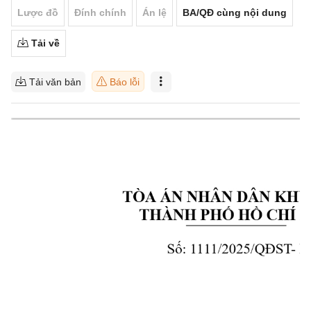
Lược đồ
Đính chính
Án lệ
BA/QĐ cùng nội dung
Tải về
Tải văn bản
Báo lỗi