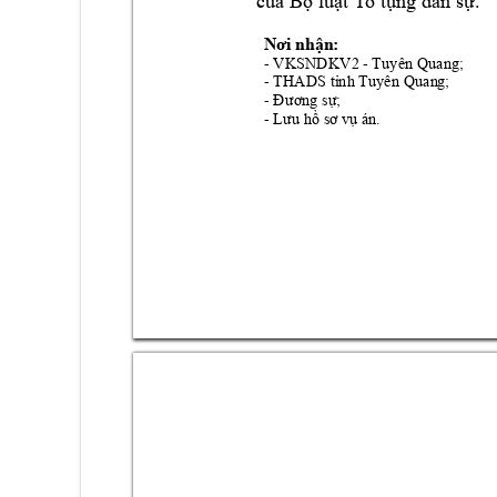
của Bộ luật T
ố tụng dân sự.
Nơi nhận:
- VKSNDKV2 -
 T
uyên Quang
; 
- 
TH
ADS tỉnh Tuyên Quan
g;
- 
Đương sự;
- 
Lưu hồ sơ v
ụ án.