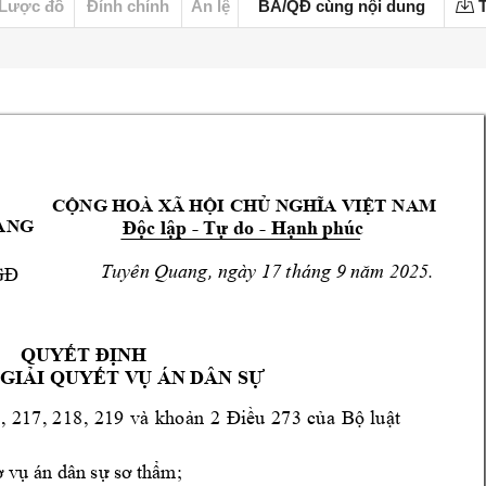
Lược đồ
Đính chính
Án lệ
BA/QĐ cùng nội dung
T
CỘNG HOÀ XÃ HỘI
 CHỦ NGHĨA VIỆT 
NAM
ANG
- 
- 
Độc lập 
Tự do 
Hạ
nh phúc
Tuyên Quang, ngày 17 tháng 9 
năm 
2025.
GĐ
QUYẾT ĐỊNH
 GIẢ
I QUYẾT V
Ụ ÁN DÂN SỰ
8
, 
21
7
, 
2
18
,
2
19
v
à 
k
ho
ản
2
Điề
u
27
3
củ
a
Bộ
lu
ật
ơ v
ụ án dân sự sơ t
hẩm;