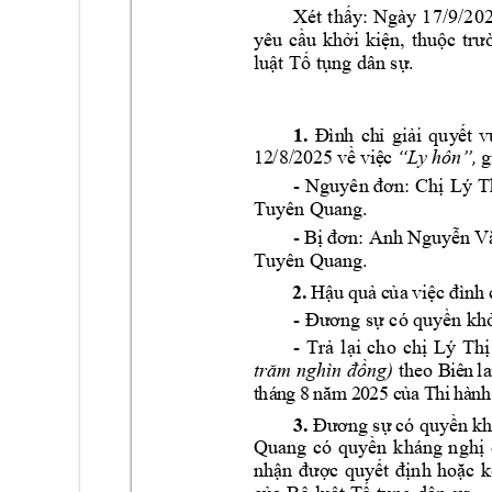
1
7/9/202
Xét 
thấy: 
Ngày
yêu 
cầu 
khởi 
kiện, 
thuộc 
trư
luật Tố tụn
g dân sự.
1.
Đ
ìn
h
ch
ỉ 
g
iả
i
quy
ết
v
12
,
/8/
202
5 
về 
việ
c 
“
Ly
hô
n”
g
- 
Nguyên đơn: 
Chị 
Lý 
T
Tuyên Quang.
- 
Anh 
Bị
đơn: 
Nguyễn 
V
Tuyên Quang.
2.
H
ậu 
quả
 c
ủa
 v
iệ
c 
đì
nh
- 
Đương sự có q
uyền khở
- 
Trả 
lại 
cho 
chị 
Lý 
Thị
 theo 
B
trăm ngh
ìn đồng)
iê
n
la
t
há
n
g 
8 
5
nă
m
 2
0
2
c
ủa
T
h
i
h
à
n
h
3.
Đương 
sự 
có
quyền 
kh
Quang 
có 
quyền 
kháng 
nghị 
nhận 
được 
quyết 
định 
hoặc 
k