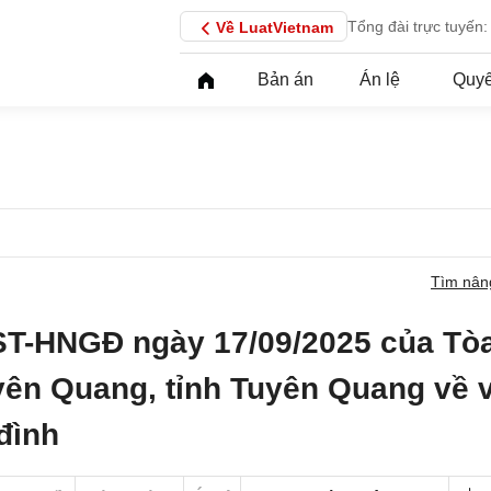
Tổng đài trực tuyến:
Về LuatVietnam
Bản án
Án lệ
Quyế
Tìm nân
ST-HNGĐ ngày 17/09/2025 của Tò
yên Quang, tỉnh Tuyên Quang về 
đình