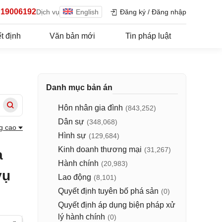
19006192
Dịch vụ
English
Đăng ký
/
Đăng nhập
t định
Văn bản mới
Tin pháp luật
Danh mục bản án
Hôn nhân gia đình
(843,252)
Dân sự
(348,068)
g cao
Hình sự
(129,684)
Kinh doanh thương mại
(31,267)
a
Hành chính
(20,983)
vụ
Lao động
(8,101)
Quyết định tuyên bố phá sản
(0)
Quyết định áp dụng biện pháp xử
lý hành chính
(0)