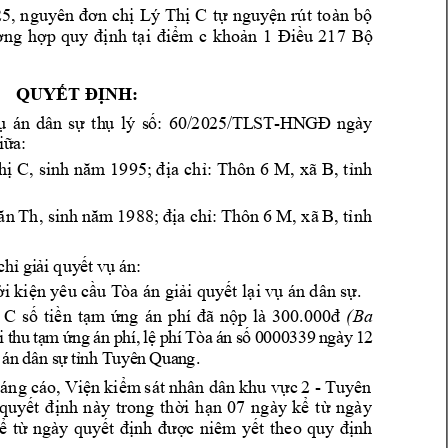
5, 
nguyên 
đơn 
chị 
Lý 
Thị 
C
tự 
nguyện 
rút 
toàn 
bộ 
ờng 
hợp
quy 
đ
ịnh 
tại 
điểm
c 
khoản 
1
Điều 
217 
Bộ 
QUYẾT ĐỊNH:
60/
20
25
/TL
ST
-
ụ
án
dâ
n 
sự
th
ụ 
lý 
s
ố:
HN
GĐ
ng
ày
iữ
a:
, 
xã 
B
hị 
C, 
sinh năm 
1995; đ
ịa 
chỉ: Thôn 
6 
M
, 
tỉnh 
ăn 
Th, si
nh 
năm 
19
88; 
địa ch
ỉ: 
Thôn 
6 
M, xã 
B, 
tỉnh 
c
hỉ
gi
ải 
quy
ế
t 
vụ 
án:
i 
kiện yêu cầu T
òa án giải quyết lại vụ 
án dân sự.
300.000
(Ba 
 
C
số 
tiền
tạm 
ứng 
án 
phí 
đã 
nộp 
là
đ 
0
3
39
n
gà
y
1
2 
i
t
h
u
t
ạ
m
ứ
ng
á
n
p
h
í,
l
ệ 
p
h
í
T
òa
á
n 
s
ố
0
00
á
n
dâ
n 
s
ự 
t
ỉ
nh
T
uy
ê
n
Q
ua
n
g.
- 
Tuyên 
án
g 
cáo, 
Viện 
ki
ểm
sát
nhân dâ
n 
k
hu 
vực 
2 
quyết 
định 
này 
trong 
thời 
hạn 
07 
ngày 
kể 
từ 
ngày 
ể 
từ 
ngày 
quyết 
định 
được 
niêm 
yết 
theo 
quy 
định 