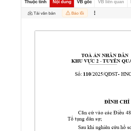
Thuộc tính
Nội dung
VB gốc
VB liên quan
Tải văn bản
Báo lỗi
TOÀ ÁN NHÂN 
DÂN 
 T
UYÊN QU
-
KHU VỰC 2 
11
0
- 
Số:
/2
025
/Q
ĐS
T
HN
ĐÌNH CHỈ
Că
n
c
ứ 
và
o 
cá
c
Đ
iều
4
Tố
 t
ụn
g
 dâ
n
 s
ự;
Sau khi nghiên cứ
u hồ s