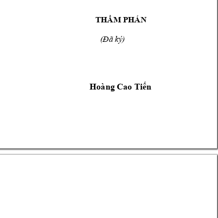
THẨM PHÁN 
(Đã ký)
Hoàng Cao T
iến