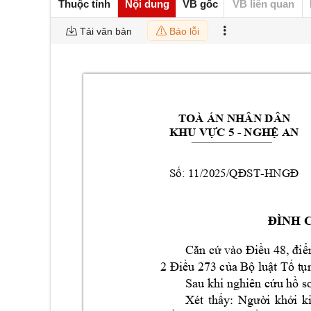
Thuộc tính
Nội dung
VB gốc
VB liên quan
Tải văn bản
Báo lỗi
TOÀ ÁN NHÂN DÂ
N
- 
KHU VỰC 5 
NGHỆ
 AN
 11/2025
-
Số:
/QĐST
HNGĐ
ĐÌNH 
Căn cứ vào Điều 48, đi
ể
2 Điều 273 của B
ộ luật Tố t
ụ
Sau khi nghiên cứ
u hồ s
Xét 
thấy: 
Ngườ
i 
khởi 
k