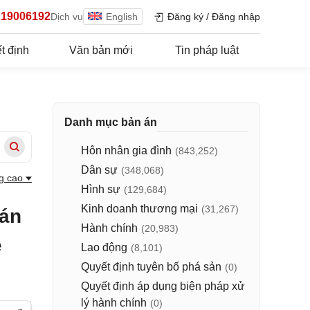
19006192
Dịch vụ
English
Đăng ký
/
Đăng nhập
t định
Văn bản mới
Tin pháp luật
Danh mục bản án
Hôn nhân gia đình
(843,252)
Dân sự
(348,068)
g cao
Hình sự
(129,684)
Kinh doanh thương mại
(31,267)
 án
Hành chính
(20,983)
ề
Lao động
(8,101)
Quyết định tuyên bố phá sản
(0)
Quyết định áp dụng biện pháp xử
lý hành chính
(0)