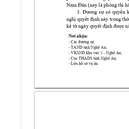
Nam Đ
àn (nay là phòng th
i h
có 
quy
n 
3. 
Đương 
s
ự
ề
ngh
 quy
nh này trong th
ị
ết đị
k
 t
 ngày quy
c n
ể
ừ
ết định đượ
Nơi nhận:
- 
Các đương sự
;
- 
TAND
 tỉnh Nghệ An;
- VKSND 
- 
; 
k
hu vực 5 
Ng
hệ An
- 
THADS 
; 
Cục 
tỉnh N
ghệ An
- 
Lưu hồ sơ v
ụ án.