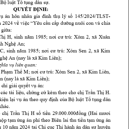
Bộ luật Tố t
ụng dân sự.
QUYẾT ĐỊNH:
145/2024/TLST-
vụ 
án 
hôn 
nhân 
gia 
đình 
thụ 
l
ý 
số 
m
2024
về 
việc “Yêu 
cầu 
cấp d
ưỡn
g nuôi 
con v
à 
chia
giữa:
Thị 
H, 
sinh 
năm 
1985; 
n
ơi 
cư 
trú: 
Xóm
2, 
xã 
Xuân 
nh Nghệ An; 
C
, 
sinh 
năm 
19
85; 
nơi 
cư 
t
rú: 
Xóm 
Sen 
2, 
xã 
Kim 
Nghệ An (
nay là xã K
im
 Liên); 
ghĩ
a
vụ liên quan:
 
Phạm
Thế 
M
; 
nơi 
cư 
trú: 
Xóm 
Sen 
2, 
xã 
Kim 
Liên, 
n (
nay là xã 
Kim L
iên); 
 c
hỉ giải quy
ết vụ án:
Th
. 
 các 
tài 
liệu, 
chứng cứ 
kèm
 th
eo 
cho chị 
Trần
ị 
H
T
iện lại vụ án 
theo quy định 
của Bộ luật 
ố tụng dân 
khác.
29.000.000
 
chị
Trần 
Thị 
H
số 
tiền 
đồng 
(Hai 
m
ươi 
heo Biên 
lai th
nộp t
ạm
 ứng 
án 
phí t
u
 tiền tạm ứng
 án 
g 10 n
ăm
 2024
tại Chi 
cục Thi 
hành án dân 
sự huyện 