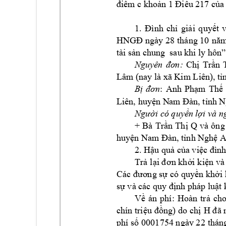
điểm c khoản 
1 Điều 
217 của 
1. 
Đình 
chỉ 
giải 
quyết 
HNGĐ ngày 
28 
tháng 10 
nă
tài sản chung  
sau khi ly
 hôn”
Nguyên 
đơ
n:
Chị 
Tr
ần 
Lâm (nay
 là xã Kim Liên), tỉ
: 
B
ị
đơn
Anh 
Phạm 
Thế 
Liên, huyện N
am
 Đàn, tỉnh 
Người có quyền 
lợi và n
+ 
B
à 
Trần 
Thị 
Q 
và 
ô
ng
huyện Nam
 Đàn, tỉnh Nghệ A
2. Hậu quả của 
việc đình
Trả 
lại đ
ơn khởi 
kiện v
à
Các đương sự 
có quyền khởi k
sự và các quy
 định pháp luậ
t 
Về 
án 
phí: 
Hoàn 
trả 
cho
) 
chín triệu 
đồng
do 
chị 
H
đ
ã 
 ngày 
phí số 
0001754
2
2 thán