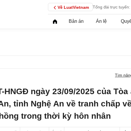
Tổng đài trực tuyến:
Về LuatVietnam
Bản án
Án lệ
Quyế
Tìm nân
T-HNGĐ ngày 23/09/2025 của Tòa
An, tỉnh Nghệ An về tranh chấp v
chồng trong thời kỳ hôn nhân