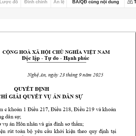
Lược đồ
Đính chính
Án lệ
BA/QĐ cùng nội dung
T
CỘNG HOÀ XÃ HỘI
 CHỦ NGHĨA VIỆT 
NAM
- 
- 
Độc lập 
Tự do 
H
ạnh phúc
, ngà
y 23 
tháng
 9 
2025 
Nghệ An
năm
QUYẾT ĐỊNH
CHỈ GIẢ
I QUYẾT V
Ụ ÁN D
ÂN SỰ
m
 c khoản 
1 Điều 217, Điều 218, Điều 219 
và khoản 
ng dân sự
;
ơ v
ụ án Hôn nhân 
và gia đìn
h sơ thẩm
;
iện 
r
út 
toàn 
bộ 
y
êu 
cầu 
khởi 
kiệ
n 
theo 
quy
định 
tại 