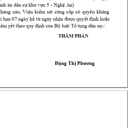
- 
ành án dân 
sự khu vực 
5 
Nghệ A
n)
kháng 
cáo, 
Vi
n 
ki
m 
sát 
cùng 
c
p 
có 
quy
n 
kháng 
ệ
ể
ấ
ề
i h
n 07 ngày k
 t
 ngày 
nh
n 
c quy
nh ho
c 
ờ
ạ
ể
ừ
ậ
đư
ợ
ết đị
ặ
iêm
 y
nh c
a B
lu
t T
 t
ng 
dân s
.
/.
ết theo quy
 đị
ủ
ộ
ậ
ố
ụ
ự
THẨM PHÁN
Đặng
 Thị P
hương