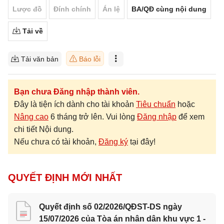
Lược đồ
Đính chính
Án lệ
BA/QĐ cùng nội dung
Tải về
Tải văn bản
Báo lỗi
Bạn chưa Đăng nhập thành viên.
Đây là tiện ích dành cho tài khoản
Tiêu chuẩn
hoặc
Nâng cao
6 tháng trở lên. Vui lòng
Đăng nhập
để xem
chi tiết Nội dung.
Nếu chưa có tài khoản,
Đăng ký
tại đây!
QUYẾT ĐỊNH MỚI NHẤT
Quyết định số 02/2026/QĐST-DS ngày
15/07/2026 của Tòa án nhân dân khu vực 1 -