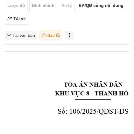
Lược đồ
Đính chính
Án lệ
BA/QĐ cùng nội dung
Tải về
Tải văn bản
Báo lỗi