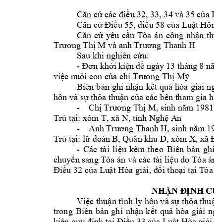
Căn cứ các điều 
32, 33, 34 và 
35 của Lu
Căn cứ Điều 55, đ
iều 58 của L
uật Hôn 
Căn 
cứ 
y
êu 
cầu 
Tòa 
án 
công 
n
hận 
thuậ
 và a
nh 
Trương Thị M
Trương Thanh H
Sau khi nghiên cứ
u:
- 
Đơn khởi 
kiện 
đề 
ngày 
13 t
háng 
8
năm
việc nuôi con c
ủa chị Trương Thị Mỹ
Biên 
bản 
ghi 
nhận 
kết 
quả 
hòa 
giải 
ngà
hôn và sự thỏa t
huận của các bên t
ham gia hò
a
-
Chị Trương Thị M, 
sinh năm
 1981
Trú tại: xóm
 T, xã N, tỉnh Nghệ A
n
-
Anh 
Trương Than
h H, sinh năm
 197
Trú tại: lữ đoà
n B, Quân khu D, 
xóm X
, xã Đ,
- 
Các 
tài 
li
ệu 
kèm 
theo
Biên 
bản 
ghi 
n
chuyển sang Tòa án và 
các tài liệu do 
Tòa án 
Điều 32 của Lu
ật Hòa giải, đ
ối thoại tại T
ò
a á
NHẬN Đ
ỊNH CỦ
Việc thuận tình 
ly hôn và sự 
thỏa thuận
trong 
Biê
n 
bản 
ghi 
nhận 
kết 
quả 
h
òa 
giải 
ngà
kiện quy định 
tại Điều 33 c
ủ
a Luật H
òa giải, 