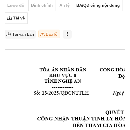
Lược đồ
Đính chính
Án lệ
BA/QĐ cùng nội dung
Tải về
Tải văn bản
Báo lỗi
TÒA ÁN NHÂN 
DÂN  
CỘNG HÒA 
KHU VỰC 8
Độc l
TỈNH NGHỆ AN
-
------------
13
Số:
/2025/QĐCNTTL
H
Nghệ An
QUYẾT Đ
CÔNG NHẬ
N THUẬN TÌNH LY HÔN
 
BÊN THAM GIA 
HÒA G