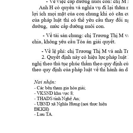
- 
M 
Về việc cấp dưỡng nuôi
 con: chị 
kh
Anh H 
có quyền v
à nghĩa vụ đ
i lại thăm
 no
lợi 
ích 
mọi 
mặt 
của 
con 
chung 
khi 
c
ó
căn 
cứ
c
a 
ph
p 
lu
t 
th
c
th
ủ
á
ậ
ì
ó
ể
y
êu
cầu
t
hay 
đ
ổi 
ng
dư
ỡng,  m
ức cấp dưỡng nuôi con.
- 
T
và 
Về 
tài sản 
chung: chị 
rương 
Thị M
chia, không y
êu
 cầu Tòa án
giải 
quyết. 
- 
 và anh 
Về lệ phí: chị Trươn
g Thị M
Trư
2.
Quyết 
định nà
y có 
hiệu lực 
pháp luật kể
ngh
ị 
theo 
thủ 
tục 
phúc 
thẩm 
theo
quy 
định 
của
theo quy định c
ủa pháp luật về 
thi hành án
 dân
Nơi nhận:
- 
Các bên tham gia hòa giải;
- 
VKSND khu vực 8;
- 
THADS tỉnh Nghệ An;
- 
UBND xã Nghĩa Hưng (nơi thực hiện 
ĐKKH)
- 
Lưu TA.