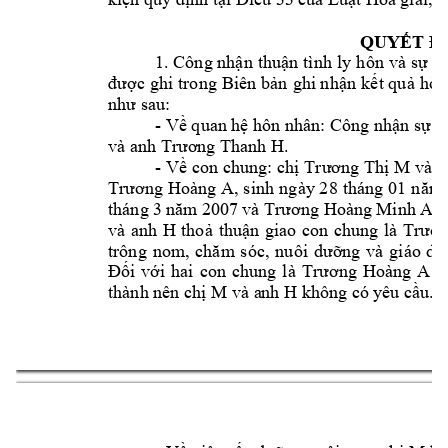
QUYẾT Đ
1.
Công nhận 
thuận 
tình
ly h
ôn 
và 
sự 
th
được 
ghi 
trong 
Biên b
ản 
ghi n
hận k
ết qu
ả hòa
nh
ư sau:
- 
Về quan hệ hôn nhân: Công nhận sự thu
và anh 
. 
Trương T
hanh H
- 
 và 
a
Về 
con chung: chị 
Trương 
T
hị M
Trương 
Hoàng A, 
sinh 
n
gày
28 
tháng 
01 
năm 
tháng 3 
năm 2007 
và Trương Hoàng 
Minh 
A2
và 
anh 
H 
thoả 
thuận 
giao 
con 
chung 
là 
Trươn
trông 
nom
, 
chăm
sóc, 
nuôi 
dưỡn
g 
và 
giáo 
dụ
v
Đối 
với 
hai 
con 
chung 
là 
Trương 
Hoàng 
A
M và a
nh H 
thành nên chị 
không có y
êu
 cầu.