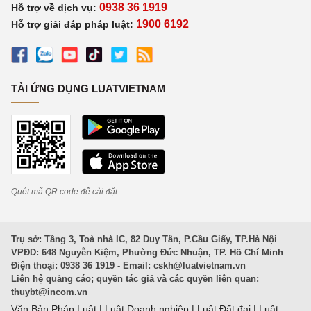
0938 36 1919
Hỗ trợ về dịch vụ:
1900 6192
Hỗ trợ giải đáp pháp luật:
TẢI ỨNG DỤNG LUATVIETNAM
Quét mã QR code để cài đặt
Trụ sở: Tầng 3, Toà nhà IC, 82 Duy Tân, P.Cầu Giấy, TP.Hà Nội
VPĐD: 648 Nguyễn Kiệm, Phường Đức Nhuận, TP. Hồ Chí Minh
Điện thoại: 0938 36 1919 - Email:
cskh@luatvietnam.vn
Liên hệ quảng cáo; quyền tác giả và các quyền liên quan:
thuybt@incom.vn
Văn Bản Pháp Luật
|
Luật Doanh nghiệp
|
Luật Đất đai
|
Luật