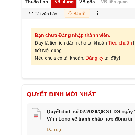
Thuộc tính
Nội dung
VB gốc
VB liên quan
Tải văn bản
Báo lỗi
Bạn chưa Đăng nhập thành viên.
Đây là tiện ích dành cho tài khoản
Tiêu chuẩn
tiết Nội dung.
Nếu chưa có tài khoản,
Đăng ký
tại đây!
QUYẾT ĐỊNH MỚI NHẤT
Quyết định số 02/2026/QĐST-DS ngày 1
Vĩnh Long về tranh chấp hợp đồng tín
Dân sự