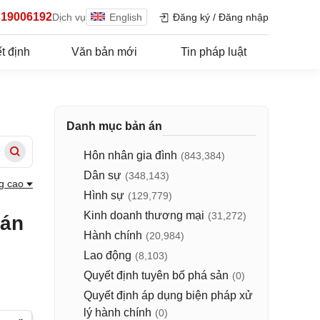
19006192
Dịch vụ
English
Đăng ký
/
Đăng nhập
t định
Văn bản mới
Tin pháp luật
Danh mục bản án
Hôn nhân gia đình
(843,384)
Dân sự
(348,143)
g cao
Hình sự
(129,779)
Kinh doanh thương mại
(31,272)
 án
Hành chính
(20,984)
Lao động
(8,103)
Quyết định tuyên bố phá sản
(0)
Quyết định áp dụng biện pháp xử
lý hành chính
(0)