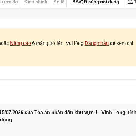
Lược đồ
Đính chính
Án lệ
BA/QĐ cùng nội dung
T
hoặc
Nâng cao
6 tháng trở lên. Vui lòng
Đăng nhập
để xem chi
5/07/2026 của Tòa án nhân dân khu vực 1 - Vĩnh Long, tỉn
 dụng