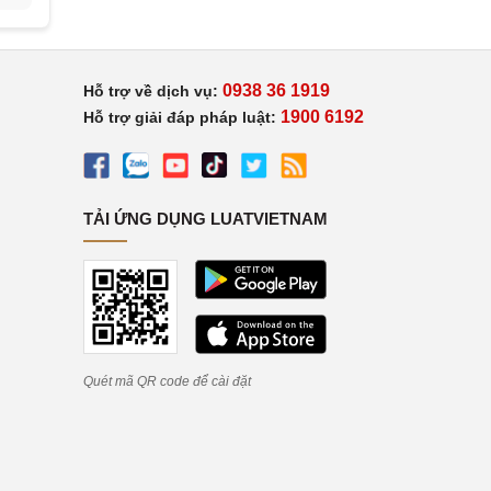
0938 36 1919
Hỗ trợ về dịch vụ:
1900 6192
Hỗ trợ giải đáp pháp luật:
TẢI ỨNG DỤNG LUATVIETNAM
Quét mã QR code để cài đặt