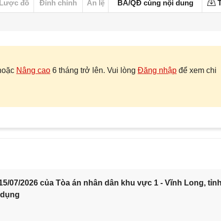
Lược đồ
Đính chính
Án lệ
BA/QĐ cùng nội dung
T
hoặc
Nâng cao
6 tháng trở lên. Vui lòng
Đăng nhập
để xem chi
5/07/2026 của Tòa án nhân dân khu vực 1 - Vĩnh Long, tỉn
 dụng