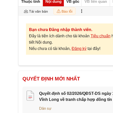
Thuộc tính
Nội dung
VB gốc
VB liên quan
Tải văn bản
Báo lỗi
Bạn chưa Đăng nhập thành viên.
Đây là tiện ích dành cho tài khoản
Tiêu chuẩn
tiết Nội dung.
Nếu chưa có tài khoản,
Đăng ký
tại đây!
QUYẾT ĐỊNH MỚI NHẤT
Quyết định số 02/2026/QĐST-DS ngày 1
Vĩnh Long về tranh chấp hợp đồng tín
Dân sự