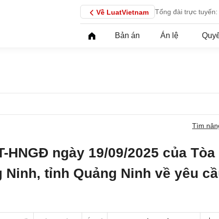
Tổng đài trực tuyến:
Về LuatVietnam
Bản án
Án lệ
Quyế
Tìm nân
T-HNGĐ ngày 19/09/2025 của Tòa
 Ninh, tỉnh Quảng Ninh về yêu c