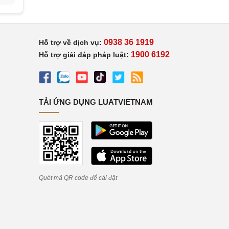
0938 36 1919
Hỗ trợ về dịch vụ:
1900 6192
Hỗ trợ giải đáp pháp luật:
TẢI ỨNG DỤNG LUATVIETNAM
Quét mã QR code để cài đặt