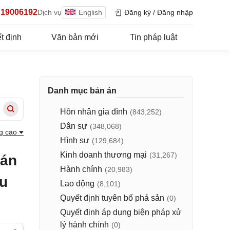
19006192
Dịch vụ
English
Đăng ký
/
Đăng nhập
t định
Văn bản mới
Tin pháp luật
Danh mục bản án
Hôn nhân gia đình
(843,252)
Dân sự
(348,068)
g cao
Hình sự
(129,684)
Kinh doanh thương mại
(31,267)
 án
Hành chính
(20,983)
ầu
Lao động
(8,101)
Quyết định tuyên bố phá sản
(0)
Quyết định áp dụng biện pháp xử
lý hành chính
(0)