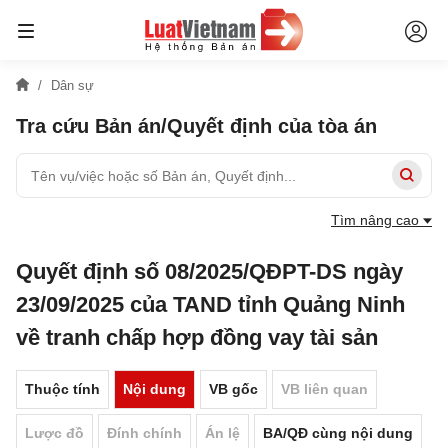
Dân sự
Tra cứu Bản án/Quyết định của tòa án
Tìm nâng cao
Quyết định số 08/2025/QĐPT-DS ngày
23/09/2025 của TAND tỉnh Quảng Ninh
về tranh chấp hợp đồng vay tài sản
Thuộc tính
Nội dung
VB gốc
VB liên quan
Lược đồ
Đính chính
Án lệ
BA/QĐ cùng nội dung