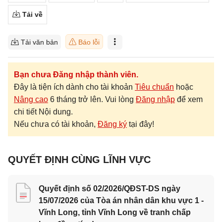
Tải về
Tải văn bản
Báo lỗi
Bạn chưa Đăng nhập thành viên.
Đây là tiện ích dành cho tài khoản
Tiêu chuẩn
hoặc
Nâng cao
6 tháng trở lên. Vui lòng
Đăng nhập
để xem
chi tiết Nội dung.
Nếu chưa có tài khoản,
Đăng ký
tại đây!
QUYẾT ĐỊNH CÙNG LĨNH VỰC
Quyết định số 02/2026/QĐST-DS ngày
15/07/2026 của Tòa án nhân dân khu vực 1 -
Vĩnh Long, tỉnh Vĩnh Long về tranh chấp