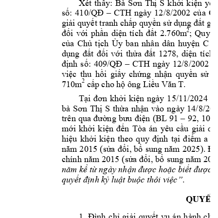
Xét 
thấy: 
Bà 
Sơn 
Th
ị 
S
khởi 
kiện 
y
êu
số: 
410/QĐ 
–
CTH 
ngày 
12/8/2002 
của 
Ch
giải quyết t
ranh chấp quyền s
ử dụng đất 
giữ
2
; 
Quyết
đối 
với 
phần 
diện 
tích 
đ
ất 
2.760m
của 
Chủ 
tịch 
Ủy 
ban 
n
hân 
dân 
huyện 
C
v
dụng
đất 
đối 
với 
thửa 
đất 
1278, 
diện 
tích 
định 
số: 
409/QĐ 
–
CTH 
ng
ày 
12/8/2002 
c
việc 
thu 
hồi 
giấy
chứng 
nhận 
quy
ền 
sử 
d
2
710m
. 
cấp cho hộ ôn
g Liều Văn T
Tại 
đơn 
khởi 
kiện 
ngày 
15/11/2024 
và
bà 
Sơn 
Thị 
S
thừa 
nhận 
vào 
n
gày
14/8/200
trên 
qua 
đường 
bưu 
điện 
(BL 
91 
–
92
, 
107)
mới 
khởi 
kiện 
đến 
Tòa 
án 
yêu 
cầu 
giải 
qu
hiệu 
khởi 
kiện 
theo 
q
uy 
định 
tại 
đ
iểm
a 
k
năm 
2015 
(sửa 
đổi, 
bổ 
sung 
năm 
2025). 
Đi
chính 
năm 2
015 
(sửa đổi, 
bổ 
sung
năm 
202
năm kể từ ngày nhận được hoặc biết được qu
. 
quyết định kỷ lu
ật buộc thôi việc”
QUYEÁT
1. 
Đình 
chỉ 
giải 
quyết 
vụ 
án 
h
ành 
chí