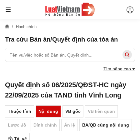
Hành chính
Tra cứu Bản án/Quyết định của tòa án
Tìm nâng cao
Quyết định số 06/2025/QĐST-HC ngày
22/09/2025 của TAND tỉnh Vĩnh Long
Thuộc tính
Nội dung
VB gốc
VB liên quan
Lược đồ
Đính chính
Án lệ
BA/QĐ cùng nội dung
Tải về