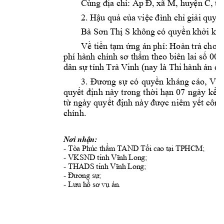
Cùng địa ch
ỉ: Ấp Đ, xã M, huy
ện C, tỉ
2. 
Hậu quả của 
việc đình chỉ 
giải quyết
Bà 
Sơn Thị S
khô
ng có quyền k
hởi kiệ
Về tiền tạm ứng án phí: Hoàn trả cho 
phí hành chính sơ thẩm theo biên lai số 00
dân sự tỉnh Trà V
inh (nay là T
hi hành án dâ
3. 
Đương 
sự 
có 
quyền
k
háng 
cáo, 
Việ
quyết 
định 
này 
trong 
t
hời 
hạn
07 
ngày 
kể 
t
từ 
ngày 
quyết 
định 
này
được 
niêm
yết 
công
chính. 
Nơi nhận:
- 
Tòa Phúc thẩm TAND Tối cao tại TPHCM;                      
- 
VKSND tỉnh Vĩnh Long;
- 
THADS tỉnh Vĩnh Long; 
- 
Đương sự;
- 
Lưu hồ sơ vụ án.                 