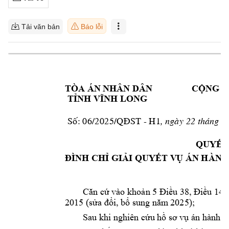
Tải văn bản
Báo lỗi
TÒA ÁN N
HÂN DÂN
CỘNG H
TỈNH VĨNH LON
G
Đ
 Soá: 06/2025/QÑ
ST - 
H1
, ngaøy 22 tha
ùng 9
QUYẾT
ĐÌNH CHỈ GIẢ
I QUYẾT V
Ụ ÁN HÀNH
Căn cứ vào khoản 5 Điều 38, Điều 143
2015 (sửa đổi, b
ổ sung năm
 2025);
Sau khi nghiên cứ
u hồ sơ v
ụ án hành c