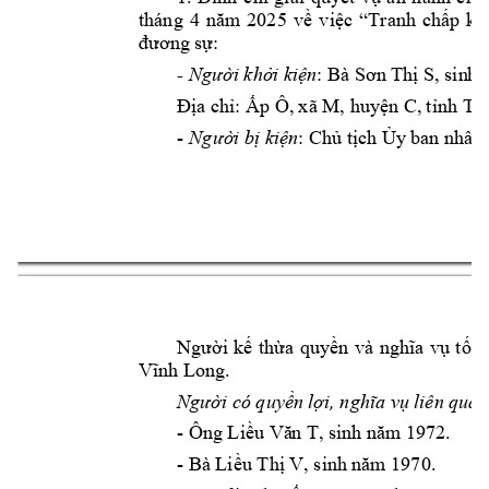
tháng 
4
năm 
2025
về 
việc 
“Tranh 
chấp 
kh
đương sự:
: Bà 
- 
Người khởi kiệ
n
Sơn Thị S, sin
h 
Địa chỉ: Ấp Ô, 
xã M, huyện C,
 tỉnh Tr
-
Ngườ
i bị kiện
: Chủ tịch Ủy
 ban nhân
Người 
kế 
thừa 
quyền 
và 
nghĩa 
vụ 
tố
t
Vĩnh Long.
ó 
ên quan
Người c
quyền 
lợi, nghĩa vụ 
li
- Ông 
Liều Vă
n T, sinh năm
 1972.
- Bà 
Liều Thị V, sin
h năm 1970.