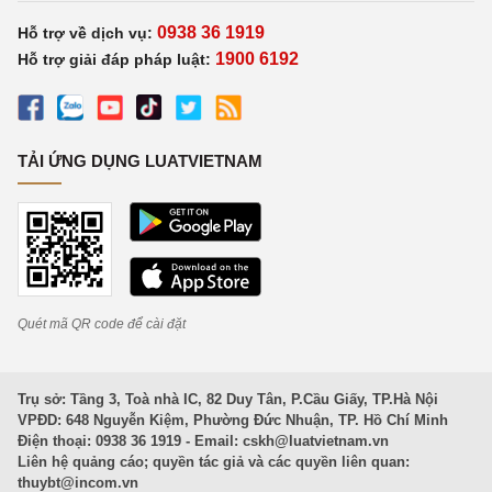
0938 36 1919
Hỗ trợ về dịch vụ:
1900 6192
Hỗ trợ giải đáp pháp luật:
TẢI ỨNG DỤNG LUATVIETNAM
Quét mã QR code để cài đặt
Trụ sở: Tầng 3, Toà nhà IC, 82 Duy Tân, P.Cầu Giấy, TP.Hà Nội
VPĐD: 648 Nguyễn Kiệm, Phường Đức Nhuận, TP. Hồ Chí Minh
Điện thoại: 0938 36 1919 - Email:
cskh@luatvietnam.vn
Liên hệ quảng cáo; quyền tác giả và các quyền liên quan:
thuybt@incom.vn