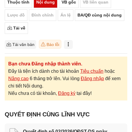
Thuộc tính
Nội dung
VB gốc
VB liên quan
Lược đồ
Đính chính
Án lệ
BA/QĐ cùng nội dung
Tải về
Tải văn bản
Báo lỗi
Bạn chưa Đăng nhập thành viên.
Đây là tiện ích dành cho tài khoản
Tiêu chuẩn
hoặc
Nâng cao
6 tháng trở lên. Vui lòng
Đăng nhập
để xem
chi tiết Nội dung.
Nếu chưa có tài khoản,
Đăng ký
tại đây!
QUYẾT ĐỊNH CÙNG LĨNH VỰC
Quyết định số 02/2026/QĐST-DS ngày