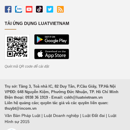
TẢI ỨNG DỤNG LUATVIETNAM
Quét mã QR code để cài đặt
Trụ sở: Tầng 3, Toà nhà IC, 82 Duy Tân, P.Cầu Giấy, TP.Hà Nội
VPĐD: 648 Nguyễn Kiệm, Phường Đức Nhuận, TP. Hồ Chí Minh
Điện thoại: 0938 36 1919 - Email:
cskh@luatvietnam.vn
Liên hệ quảng cáo; quyền tác giả và các quyền liên quan:
thuybt@incom.vn
Văn Bản Pháp Luật
|
Luật Doanh nghiệp
|
Luật Đất đai
|
Luật
Hình sự 2015