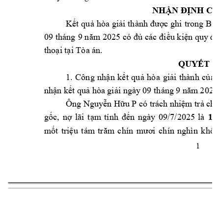
NHẬN Đ
ỊNH CỦ
Kết 
quả 
hòa giải 
thành 
được ghi 
trong 
Biê
09
 tháng 
9 
2025 
n
ăm
có đủ 
các đi
ều kiện quy đ
ị
thoại tại Tòa á
n.
QUYẾT Đ
1. 
C
ông 
nhận 
kết 
quả 
hò
a 
giải 
thành 
của 
09
 tháng 9 
2025
nhận kết quả h
òa giải ngày
năm
Ông Nguy
P 
ễn Hữu 
có trách nhiệm trả cho
12
09
/7/2025 
là 
gốc, 
nợ 
lãi 
tạm 
tính 
đến 
ngày 
mốt 
triệu 
tám 
trăm 
ch
ín 
mươi 
chín 
nghìn 
khôn
1 