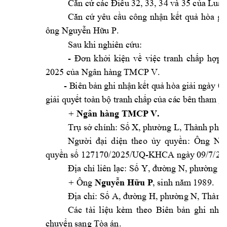
các
Căn cứ
Điều
3
2, 33, 34 và 
35 của Luật
Căn 
cứ 
y
êu 
cầu 
công 
nhận 
kết 
q
uả 
hòa 
g
i
P. 
ông Nguy
ễn Hữu 
Sau khi nghiên cứ
u:
- 
Đơn 
khở
i 
kiện 
về 
việc 
tranh 
chấp 
hợp
2025 
Ngân hà
ng TMCP 
V. 
của 
- 
0
B
iên
 bả
n 
gh
i 
nhậ
n 
k
ết q
u
ả 
hòa
 g
iải
 n
gà
y
giải
quy
ế
t 
toàn
 b
ộ 
tr
an
h 
chấ
p 
củ
a 
cá
c 
bê
n 
th
am
gi
Ngân hàng TM
CP V.  
+ 
 X
L
, 
Thà
nh 
ph
Trụ sở chính: Số
, 
phường 
ố
theo 
Ông 
Ng
Người
đại 
diện
ủy 
quyền:
127170/2
025/UQ-KHCA ngày
 09/7/202
quyền số 
: 
 Y
N
V
Đị
a chỉ
liên lạc
Số
, đường 
, phườ
ng 
Nguy
P
Ông 
1989
. 
+ 
ễn Hữu 
, si
nh năm
 A
 H
N
Địa chỉ: Số
, đườ
ng
, 
phường 
, Thành
Các 
tài 
l
iệu 
k
èm
theo 
Biên 
bản 
ghi 
nhậ
chuyển sang Tòa 
án
.