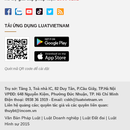
TẢI ỨNG DỤNG LUATVIETNAM
Quét mã QR code để cài đặt
Trụ sở: Tầng 3, Toà nhà IC, 82 Duy Tân, P.Cầu Giấy, TP.Hà Nội
VPĐD: 648 Nguyễn Kiệm, Phường Đức Nhuận, TP. Hồ Chí Minh
Điện thoại: 0938 36 1919 - Email:
cskh@luatvietnam.vn
Liên hệ quảng cáo; quyền tác giả và các quyền liên quan:
thuybt@incom.vn
Văn Bản Pháp Luật
|
Luật Doanh nghiệp
|
Luật Đất đai
|
Luật
Hình sự 2015