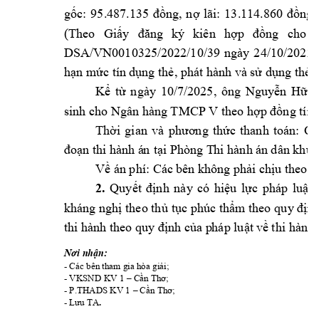
95
.487.135 
, 
n
lãi: 
13
.114.860 
gốc: 
đồng
ợ 
đồng
(Theo 
ký
kiên 
cho 
Giấy
đăng
hợp
đồng
DSA/VN0010325/
2022/
10
/
39
ngày 
24
/
10
/2022 
tín
phát hành 
và
hạn
mức
dụng
thẻ, 
sử dụng t
hẻ 
10
/7/
2025
, 
ông 
Nguy
Kể 
từ 
ngày 
ễn 
Hữu 
sinh cho Ngân hàn
g TMCP V the
o h
ợp đồng tín 
Thời 
gian 
và 
phương 
thức 
t
hanh 
toán: 
Cá
i Phòng T
hi hành án 
d
ân
 khu 
đoạn thi hành á
n
 tạ
Về án phí: Các 
bên không phả
i
 chịu t
heo q
2. 
Quyết 
định 
này 
có 
hiệu 
lực 
pháp 
luật 
kháng nghị theo thủ 
tục phúc thẩm theo 
quy
định
thi hành theo q
uy định của p
háp luật về 
t
hi hành 
Nơi nhận: 
- 
; 
Các bên tham gia hòa 
giải
- VKSND KV 1 
; 
–
Cần Thơ
- P.THADS KV 1 
; 
–
Cần Thơ
. 
- 
TA
Lưu 