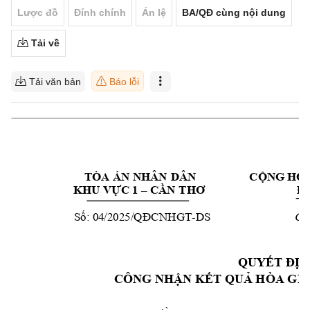
Lược đồ
Đính chính
Án lệ
BA/QĐ cùng nội dung
Tải về
Tải văn bản
Báo lỗi
TÒA ÁN NHÂN
 DÂN 
CỘNG HÒA
KHU
VỰC 1 –
CẦN 
THƠ
Độ
04/2025/
-
DS
C
Số: 
Q
ĐCNHGT
ầ
QUYẾT ĐỊ
CÔNG NHẬ
N KẾT QUẢ HÒA
 GI