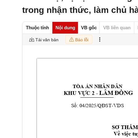
trong nhận thức, làm chủ h
Thuộc tính
Nội dung
VB gốc
VB liên quan
Tải văn bản
Báo lỗi
TÒA ÁN NHÂN DÂ
N 
- 
LÂM ĐỒNG
KHU VỰC 2 
/
S
:
04
2025/
ST
-
V
DS
ố
QĐ
SƠ THẨM
Về việc
tu