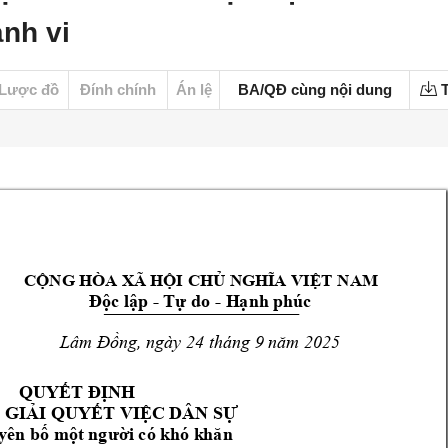
ành vi
Lược đồ
Đính chính
Án lệ
BA/QĐ cùng nội dung
T
CỘNG HÒA XÃ HỘI
 CHỦ NGHĨA VIỆT 
NAM
- 
- 
Độc lập 
Tự do 
H
ạnh phúc
, ngày 
24
 thá
ng 9 
2025
Lâm Đồng
năm 
QUYẾT ĐỊNH
 GIẢI Q
UYẾT VIỆC D
ÂN SỰ
yên bố m
ột người có k
hó k
hăn 