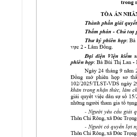
trong 
TÒA ÁN N
HÂ
T
hành phần giải 
quyết
- 
Thẩm phán 
Chủ to
ạ 
ký 
phiên 
: 
Bà 
Thư
h
ọp
- 
.  
vực 2 
Lâm
 Đồng
Đại 
diện 
V
iện 
kiểm 
s
phiên 
: 
Bà 
 - 
họp
Bùi T
hị Lan
Ngày 
24
tháng 
9 
năm
Đồng
mở  phiên 
họp 
sơ  th
102/2025/TLST
-VDS 
ngày
2
khăn 
trong 
n
hận 
thức, 
làm 
ch
15
/
giải 
quyết 
việc 
dân 
sự
số
những người 
tham
 gia tố tụn
- 
Ng
i 
yêu 
c
u 
gi
i 
q
ườ
ầ
ả
T
hô
n 
Ch
i 
Rô
ng,
 x
ã
Đứ
c 
T
rọn
g
- 
Ng
i 
có
quy
n 
l
ườ
ề
ợi
n
c 
T
r
n
g
T
hô
n 
Ch
i 
Rô
ng,
 x
ã
Đứ
ọ