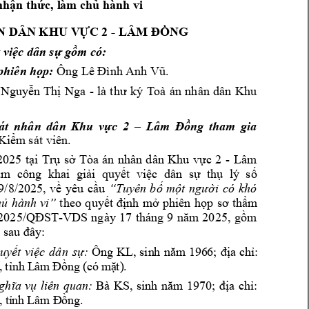
hành vi 
nhận
thức, l
àm
 chủ 
- 
N DÂN KHU V
ỰC 2 
LÂM ĐỒNG
 việc dân 
sự
gồm có:
: 
. 
phiên họp
Ông Lê 
Đình An
h Vũ
- 
l
à 
T
oà 
án 
nhân
dân 
Khu 
Nguy
ễn 
Thị 
Nga
thư 
ký
tha
m 
gia 
át 
nhân 
dân 
Khu 
vực 
2 
–
Lâm 
Đồng
Kiểm
 sát viên.
2025 
- 
Lâm 
tại 
Trụ 
sở 
Tòa 
án 
nhân 
d
ân 
Khu 
vực 
2
ẩm 
công 
khai 
giải  quyết 
việc 
dân 
sự  thụ 
lý 
số 
9
/8/2025
, 
có 
khó 
về 
yêu 
cầu 
“Tuyên 
bố 
một 
người 
ủ 
hành 
vi”
theo 
quyết 
định 
m
ở 
phiên 
họp
sơ 
thẩm 
2025
-VD
S 
ng
ày 
17
tháng 
9 
2025
/QĐST
năm 
, 
gồm 
g sau đây
:
Ô
n
g 
KL
; 
uy
t 
vi
c 
dân 
s
:
ế
ệ
ự
, 
sin
h
nă
m
196
6
đị
a
c
hỉ:
, 
tỉ
nh
 L
âm
 Đ
ồn
g (
có
 m
ặ
t)
.
Bà 
KS
; 
a 
ch
: 
liên 
quan: 
ghĩa 
vụ
, 
sinh 
năm
1970
đị
ỉ
,
t
ng.
ỉ
nh 
Lâm
 Đ
ồ