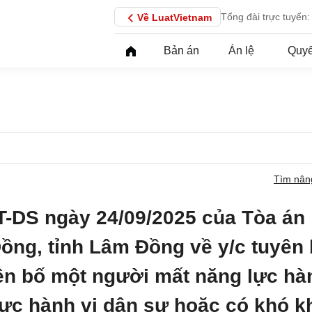
Tổng đài trực tuyến:
Về LuatVietnam
Bản án
Án lệ
Quyế
Tìm nân
T-DS ngày 24/09/2025 của Tòa án
ồng, tỉnh Lâm Đồng về y/c tuyên
ên bố một người mất năng lực hà
 lực hành vi dân sự hoặc có khó k