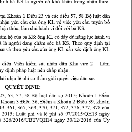
bà 
KS
định 
l
à 
người 
có 
khó 
khăn 
trong 
n
hận 
thức, 
dâ
n 
 
tạ
i 
K
ho
ản 
1 
Đi
ều 
2
3 
v
à
cá
c
điề
u 
57,
5
8
Bộ
lu
ật 
ông
KL
nhậ
n 
y
ê
u 
c
ầ
u 
c
ủa
về 
v
i
ệc
yê
u 
cầ
u 
tu
y
ên
bố
b
à
KS
. 
nhậ
n 
th
ức
, 
là
m
 c
h
ủ 
hà
nh
 vi
đ
ối
 vớ
i 
b
à 
KS
: 
ôn
g 
KL
i
ám
h
ộ
c
ủ
a
c
ó 
đ
ầy
 đ
ủ 
nă
ng
 lự
c
 h
àn
h 
vi
b
à
KS
à
là
ng
ư
ời
đa
ng
c
hă
m
s
óc
. 
T
he
o 
q
uy
đị
nh
t
ại
ông 
KL
ô
n
g
KL
s
ự
và
th
e
o
y
êu
c
ầ
u củ
a 
c
ầ
n xá
c đị
nh
Lâm 
 
diệ
n 
Viện 
kiểm
sát 
nhân 
d
ân 
Khu 
vực 
2 
–
uy định phá
p luật nên c
hấp nhận. 
. 
h
ải 
ch
ị
u 
lệ
ph
í
s
ơ 
th
ẩm
gi
ải
quy
ết
 vi
ệc
dâ
n s
ự
: 
QUYẾT ĐỊNH
3
, 
53, 
57, 
58 
; 
1 
2
Bộ 
luật 
dân 
sự 
2015
Khoản 
Điều 
, 
2 
9, 
Khoản 3 Điều 36
Điểm a
K
hoản 
Điều 3
khoản 
49, 361, 367, 369, 370, 371, 372, 376, 377, 
378 của 
; 
 
2015
Luật 
phí 
và 
lệ 
phí
số 
9
7/2015/QH13 
ngày 
ố 
326/2016/U
BTVQH
14 
ngày 
30/
12/2016
của 
Ủy