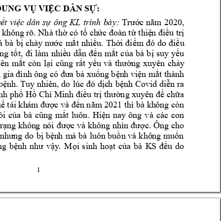
: 
DUNG V
Ụ VIỆC DÂN
 SỰ
y
t 
vi
c 
dân 
s
ông 
KL
trìn
h 
b
ày:
ế
ệ
ự
Tr
ướ
c 
năm
2020
,
kh
ông
rõ. Nhà
th
có 
t
ch
thi
u
tr
ờ
ổ
ức đoàn
từ
ệ
n điề
ị
à 
bà 
b
ch
c 
m
t 
nhi
u.
Th
u 
ị
ảy
nư
ớ
ắ
ề
ời
điểm
đó 
do 
điề
ng 
t
u 
d
n 
m
t
c
a
bà
b
suy 
y
u 
ốt,
đi 
làm
nhiề
ẫn 
đế
ắ
ủ
ị
ế
ên 
m
t 
còn 
l
t 
y
ng 
xuy
ên 
ch
y 
ắ
ại 
cũn
g 
rấ
ế
u 
và 
thườ
ả
, 
n
g b
n
h 
vi
n m
t thành
gia
 đình
 ông có đư
a bà xuố
ệ
ệ
ắ
b
n
h. Tuy
nhi
ên,
do 
lúc
c
h 
b
nh 
Co
vi
d 
di
n 
ra
ệ
đó 
dị
ệ
ễ
H
Chí Min
h 
u 
tr
ch
a 
nh
phố
ồ
đi
ề
ị
t
hư
ờng xuy
ên để
ữ
h
ể
tái kh
ám được
 và đến năm
2021
thì bà kh
ông còn
ói 
c
t
luôn.
Hi
n 
na
y 
ông 
và 
các
con
ủa 
bà 
cũ
ng 
mấ
ệ
c.
Ông cho
trạng
khôn
g 
n
ói 
được 
và khôn
g 
nhì
n 
đượ
b
n
h 
m
à 
bà 
luô
n bu
n và 
khô
ng 
m
u
n 
như
ng 
do 
bị
ệ
ồ
ố
ng 
b
y
. 
M
i
sinh 
ho
t 
c
a 
bà 
KS
u 
do 
ện
h 
như
vậ
ọ
ạ
ủ
đề
1 