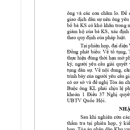
ông 
và 
các 
co
n 
lo. 
chăm
Để
giao
d
ch dân s
 nên 
ông
yêu
ị
ự
b
 bà 
KS
ố
có khó 
k
hă
n trong 
giám
h
c
a 
bà 
KS
nh
ộ
ủ
, 
xác
đị
nh
 c
a 
pháp
 lu
t
. 
theo
quy
 đị
ủ
ậ
,
T
ạ
i 
phi
ê
n 
họp
đ
ạ
i 
diệ
n 
, 
Đ
ồn
g 
phá
t 
b
iể
u:
Về
tố
tụn
g
th
ực
 hiệ
n đú
ng
t
hờ
i hạ
n 
m
ở p
ký
, 
ngư
ời 
y
êu 
cầ
u 
gi
ải
quy
ết
tụ
ng 
dâ
n 
sự
. 
Về
nội
dun
g
,
că
tr
ình
 bà
y
 c
ủa
 n
gư
ờ
i y
êu
 c
ầu
 g
i
và
T
òa 
á
n 
có
c
ơ 
sở
đề
n
ghị
ch
ông 
KL
Bu
ộc 
ph
ả
i 
ch
ịu 
lệ
ph
kh
oản
1 
Đ
iề
u 
37
Ng
hị
quy
ế
. 
U
B
TV
Qu
ố
c
Hộ
i
NHẬ
Sau khi 
nghiên cứu 
các
, 
ý 
thẩm 
tra 
tại 
phiên 
họp
kiế
họp,
Tòa án nhâ
n dân Khu vự