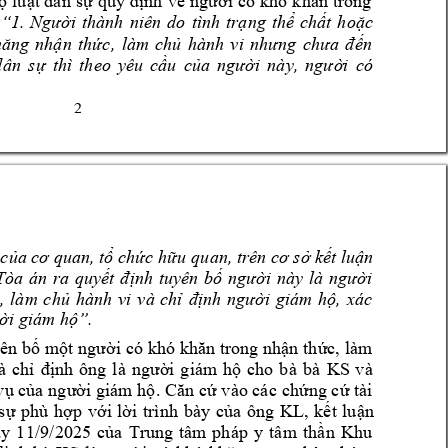
ộ 
luật dân 
s
ự 
quy định
về 
người 
có 
khó 
khăn 
trong 
“1. 
Người 
thành 
niên 
do 
tình 
trạng 
thể 
chất 
hoặc 
năng 
nhận 
thức, 
làm 
ch
ủ 
hành 
vi 
nhưng 
chưa 
đến 
dân 
sự 
thì 
theo 
yêu 
cầu 
của 
người 
này, 
người 
có 
2 
 của cơ quan, tổ chức hữu qu
an, trên cơ sở kết luận 
Tòa 
án 
ra 
quyết 
đ
ịnh 
tuyên 
bố 
người 
này 
là 
người 
, 
làm 
chủ 
hành 
vi 
và 
chỉ 
định 
người 
giám 
hộ, 
xác 
ời 
giám hộ”.
ên bố 
một người
có khó khăn trong nhận 
thức, làm 
ông 
bà 
KS
v
à 
à 
chỉ 
định 
là 
người 
giám 
hộ 
cho 
b
à 
.
vụ của ng
ười giám
 hộ
Căn cứ vào các 
chứng cứ tài 
ô
ng 
KL
s
ự 
phù 
hợp 
với 
lời 
trình 
bày 
của 
, 
k
ết 
luận 
y 
1
1/9/2025 
của 
Tr
ung 
tâm 
pháp 
y 
tâm 
th
ần 
Khu 