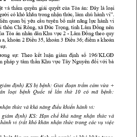
ậ
t 
v
à
t
hẩ
m
qu
y
ền
g
iả
i 
qu
y
ết
củ
a 
T
òa 
án:
Đây
là
lo
ại
g
ườ
i
có
kh
ó kh
ăn tr
on
g n
hận
th
ức
,
 là
m
c
hủ
h
à
n
h v
i”
. 
l
iê
n 
q
ua
n 
bị 
yê
u 
c
ầu 
t
uy
ên
bố
m
ấ
t 
nă
ng 
lực
hà
nh
vi
nê
n 
ạ
i 
th
ôn Ch
i Rôn
g, xã
Đứ
c Tr
ọ
ng
, tỉn
h Lâm
Đ
ồn
g
- 
th
eo q
uy
ủa
T
ò
a á
n n
hâ
n d
ân
 Kh
u
 vự
c 2
L
âm
Đ
ồng
a,
5
a 
m
kh
oả
n 2 Đ
iề
u 3
, k
hoả
n 3
 Đ
iều
 36
;
 đi
ểm
kh
oản
.
 
sự
The
o 
k
196
ương 
sự: 
ết 
luận 
giám
định 
số 
/KLG
Đ 
bà 
m pháp 
y tâm
 th
ần Khu vực 
Tây Nguyên 
đối với 
KS
giám 
định) 
bị bệnh: 
Giai 
đoạn 
trầm cảm 
vừa 
+ 
ân  loại  bệnh  Quốc  tế  lần  thứ  1
0  có  mã  bệnh: 
nhận 
thức và kh
ả năng điều k
hiển hành vi: 
KS
 
giám 
định) 
: 
Hạn 
chế 
khả 
năng 
nhận 
thức 
và 
hành 
vi 
(rất 
khó 
khăn 
nhận 
thức 
trong 
các 
vụ 
việc 