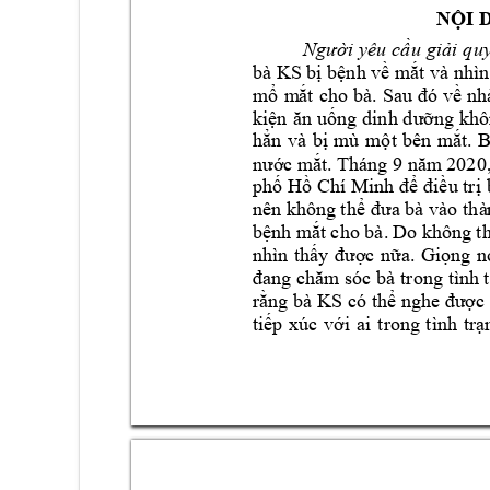
NỘI 
i 
yê
u 
c
u 
gi
i
qu
Ngư
ờ
ầ
ả
bà 
KS
b
 b
nh v
 m
t và nhìn
ị
ệ
ề
ắ
m
m
nh
ổ
ắt 
ch
o 
bà. 
Sau
đó 
về
ki
n
g 
k
hô
ện
ăn
uốn
g 
dinh
dưỡ
h
n 
và 
b
m
ù 
m
t 
bên
m
t.
B
ẳ
ị
ộ
ắ
c
 m
nư
ớ
ắt
. Thá
ng 9 năm
2020
ph
H
u tr
ố
ồ
C
hí 
Mi
nh 
để
đi
ề
ị
nên
k
hôn
g th
ể
đưa
bà 
và
o 
thà
b
n
h 
m
t cho bà.
Do khô
ng
 t
ệ
ắ
nhì
n 
th
c 
n
a
. 
Gi
ng 
n
ấ
y 
đượ
ữ
ọ
đan
g 
ch
ăm
sóc 
bà 
tron
g 
tìn
h 
r
ng
 bà 
KS
có 
th
ằ
ể
ng
he được
ti
p 
xúc 
v
i 
ai 
tro
ng 
tình 
tr
ế
ớ
ạ