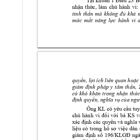
Tại 
khoản 
1 
Điều 
23 
B
vi: 
nhận 
thức, 
làm 
chủ 
hành 
tinh 
thần 
mà 
không 
đ
ủ 
kh
ả 
mức 
mất 
năng 
lực 
hành 
vi 
quyền, lợi ích liên quan hoặc
giám 
định 
p
háp 
y 
tâm 
thần, 
có 
khó 
khăn 
t
rong 
nhận 
thức
định quyền, n
ghĩa vụ của ngư
Ông 
KL
có 
yêu cầu tuy
bà 
KS
chủ 
hành 
vi
đối 
với 
v
xác định các 
quy
ền và 
nghĩa 
liệu 
có 
t
rong 
hồ 
sơ 
việc 
dân 
giám 
định 
s
ố 
196/KLGĐ 
ngà