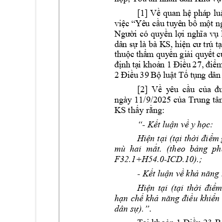
[1]
Về
qu
a
n 
hệ
p
há
p 
l
u
vi
ệc “
Yê
u
 cầ
u tu
yê
n bố m
ột n
N
gư
ời
c
ó 
q
uy
ền
lợ
i 
ngh
ĩa 
vụ 
là bà
KS
, 
hi
dâ
n sự
ện c
ư
 tr
ú t
th
uộc
 thẩ
m
 qu
y
ền
 gi
ải q
uy
ết
 c
7
, 
đị
nh t
ạ
i
kh
oả
n 1
Đ
iề
u 
2
điể
2 
9
Đi
ề
u 
3
B
ộ 
luậ
t 
T
ố 
tụn
g d
ân
[2
] 
Về 
y
êu 
cầu 
của 
đ
ngày 
11
/9/2025 
của Trung tâ
KS
: 
thấy rằng
- 
“
Kết luận về y h
ọc: 
Hiện t
ại 
(tại thời 
điểm 
m
ù  hai 
mắt.  (theo  bảng  ph
F32.1+H54.0-ICD.1
0).;  
- 
Kết luận về kh
ả năng 
Hiện 
tại 
(tại 
thời 
điểm
hạn 
c
hế 
khả 
năng 
điều 
khiển 
. 
dân sự).”