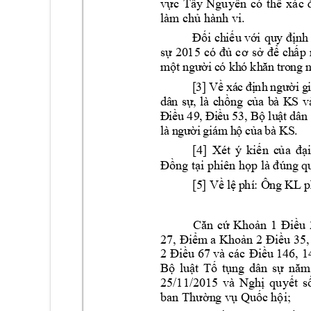
vực 
Tây 
Nguyên
có 
thể 
x
ác 
. 
làm chủ hành 
vi
Đ
ối
ch
iếu
vớ
i 
qu
y
đị
nh
sự
20
15
c
ó 
đủ
cơ
sở
để
ch
ấp 
m
ột 
ngư
ời
c
ó 
kh
ó 
kh
ăn
t
ro
ng 
[
3]
 V
ề 
xá
c 
đị
nh
 n
gư
ời
 g
là
c
b
à 
KS
d
â
n 
s
ự
,
c
hồ
ng
ủa
v
53
, 
Đ
iề
u 49
, Đ
i
ều
Bộ
lu
ật
dâ
n
bà
KS
. 
l
à
 n
gư
ờ
i
gi
ám
 h
ộ
củ
a
[4] 
Xét 
ý 
kiến 
c
ủa 
đại
Đồng tại phiê
n họp là đúng 
q
[5
] 
Ô
ng
KL
Về
lệ
 p
hí
: 
p
Căn 
cứ 
Khoản 
1
Điều 
27,
Điểm
 a
Khoản 2 Điều 35,
và 
146, 1
2 Điều 67 
các 
Điề
u 
Bộ 
luật
Tố 
tụng 
dân
sự 
năm
25/11/2015 
v
à 
Nghị 
qu
yết 
s
ba
n Thườn
g vụ Q
uốc hội; 