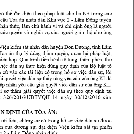
có 
th
i 
di
n 
theo 
phá
p 
lu
t
cho 
bà 
KS
trong
các
ể
đạ
ệ
ậ
c
u 
Tòa
án nhân dân Khu v
c 2 
- 
ng
tuy
ên 
ầ
ự
Lâm
Đồ
n
 th
c,
làm
 ch
hành
vi
và ch
n
h 
ô
ng 
i 
nhậ
ứ
ủ
ỉ
đị
là ngườ
 
các
q
uy
c
i 
giám
h
cho 
ông 
ền 
và
ngh
ĩa
vụ
ủa 
ngườ
ộ
V
iệ
n k
iểm
 s
á
t 
nhâ
n d
â
n 
h
uy
ện
 Đ
ơn
 Dư
ơng
,
 t
ỉnh
 Lâ
m
, 
Tò
a 
án 
th
ụ 
l
ý
đún
g 
thẩ
m 
qu
y
ền,
qua
n 
hệ 
phá
p 
luậ
t
,
h
i
ên
họ
p.
Q
uá
tr
ình
ti
ến
 hà
n
h t
ố t
ụ
n
g
thẩ
m
p
há
n,
 thư
việ
c 
dân
sự
th
ực
hiệ
n 
đú
ng 
q
uy
đị
nh 
củ
a
Bộ 
lu
ật 
t
ố
n 
cứ
và
o
c
ác
tà
i 
li
ệ
u 
có
tro
ng
h
ồ
sơ
việ
c 
dân
sự,
lờ
i
ông 
KL
 l
à 
ải
 qu
y
ết
 v
iệc
 dân
 s
ự
t
hấy
 rằ
ng
y
ê
u 
cầu 
c
ủa
ông 
KL
. 
ấ
p 
nh
ận yê
u 
cầ
u 
giả
i 
qu
y
ết
vi
ệ
c
dâ
n
sự
củ
a 
í
sơ
thẩ
m
g
iải
q
uy
ế
t 
v
iệ
c 
dâ
n 
sự
the
o 
quy
đị
nh 
tạ
i 
326/2016/UBTVQH 
14
ngà
y 
t
30/12/2016 
của 
: 
N Đ
ỊNH
CỦA TÒA Á
N
 tài 
liệu, 
chứng cứ có
 trong hồ 
sơ
việc 
dân s
ự được 
n 
của 
đương 
sự, 
đại 
diện 
V
iện 
kiểm 
s
át 
tại 
phiên 
- 
c 
2 
Lâm Đồng
nhận địn
h: