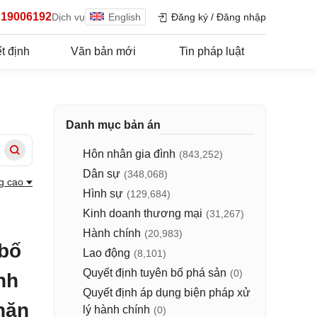
19006192
Dịch vụ
English
Đăng ký
/
Đăng nhập
t định
Văn bản mới
Tin pháp luật
Danh mục bản án
Hôn nhân gia đình
(843,252)
Dân sự
(348,068)
g cao
Hình sự
(129,684)
Kinh doanh thương mại
(31,267)
Hành chính
(20,983)
 bố
Lao động
(8,101)
Quyết định tuyên bố phá sản
(0)
nh
Quyết định áp dụng biện pháp xử
hăn
lý hành chính
(0)