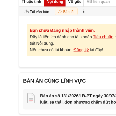
Thuộc tính
Nội dung
VB gốc
VB liên quan
Tải văn bản
Báo lỗi
Bạn chưa Đăng nhập thành viên.
Đây là tiện ích dành cho tài khoản
Tiêu chuẩn
tiết Nội dung.
Nếu chưa có tài khoản,
Đăng ký
tại đây!
BẢN ÁN CÙNG LĨNH VỰC
Bản án số 131/2026/LĐ-PT ngày 30/07/
luật, sa thải, đơn phương chấm dứt h