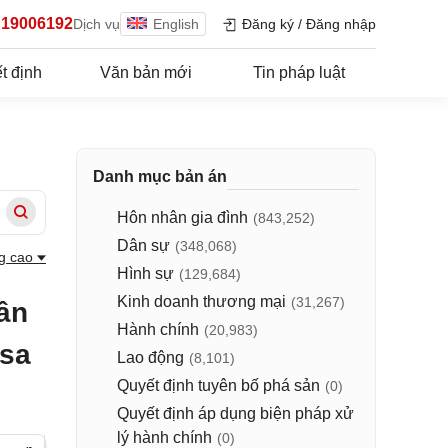
19006192
Dịch vụ
English
Đăng ký
/
Đăng nhập
t định
Văn bản mới
Tin pháp luật
Danh mục bản án
Hôn nhân gia đình
(843,252)
Dân sự
(348,068)
g cao
Hình sự
(129,684)
Kinh doanh thương mại
(31,267)
ân
Hành chính
(20,983)
 sa
Lao động
(8,101)
Quyết định tuyên bố phá sản
(0)
Quyết định áp dụng biện pháp xử
lý hành chính
(0)