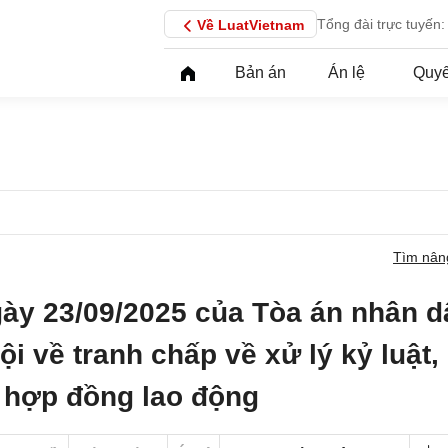
Tổng đài trực tuyến:
Về LuatVietnam
Bản án
Án lệ
Quyế
Tìm nân
ày 23/09/2025 của Tòa án nhân d
ội về tranh chấp về xử lý kỷ luật,
 hợp đồng lao động