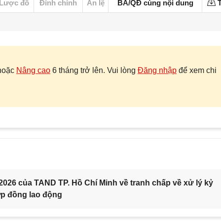
Lược đồ
Đính chính
Án lệ
BA/QĐ cùng nội dung
T
hoặc
Nâng cao
6 tháng trở lên. Vui lòng
Đăng nhập
để xem chi
2026 của TAND TP. Hồ Chí Minh về tranh chấp về xử lý kỷ
ợp đồng lao động