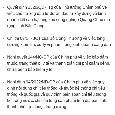
Quảng Bình
Quảng Nam
Quyết định 1320/QĐ-TTg của Thủ tướng Chính phủ về
Quảng Ngãi
Quảng Ninh
việc chủ trương đầu tư dự án đầu tư xây dựng và kinh
Quảng Trị
Sóc Trăng
doanh kết cấu hạ tầng khu công nghiệp Quang Châu mở
rộng, tỉnh Bắc Giang
Sơn La
Tây Ninh
Thái Bình
Thanh Hóa
Chỉ thị 09/CT-BCT của Bộ Công Thương về việc tăng
Thừa Thiên Huế
Tiền Giang
cường kiểm tra, xử lý vi phạm trong kinh doanh xăng dầu
Trà Vinh
Tuyên Quang
Nghị quyết 144/NQ-CP của Chính phủ về việc bảo đảm
Thái Nguyên
TP.Huế
thuốc, trang thiết bị y tế và thanh toán chi phí khám bệnh,
Vĩnh Long
Vĩnh Phúc
chữa bệnh bảo hiểm y tế
Yên Bái
Nghị định 94/2022/NĐ-CP của Chính phủ về việc quy
định nội dung chỉ tiêu thống kê thuộc hệ thống chỉ tiêu
thống kê quốc gia và quy trình biên soạn chỉ tiêu thống
kê trong nước, chỉ tiêu tổng sản phẩm trên địa bàn tỉnh,
thành phố trực thuộc trung ương