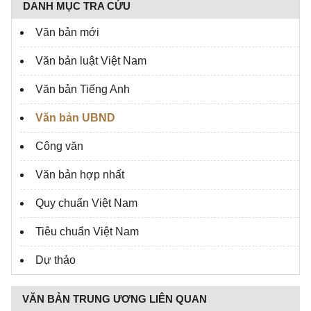
DANH MỤC TRA CỨU
Đồng Nai
Đồng Tháp
Đắk Lắk
Đắk Nông
Văn bản mới
Điện Biên
Gia Lai
Văn bản luật Việt Nam
Hà Tĩnh
Hậu Giang
Văn bản Tiếng Anh
Hà Tây
Hải Dương
Hòa Bình
Văn bản UBND
Hà Nam
Hưng Yên
Hà Giang
Công văn
Khánh Hòa
Kiên Giang
Văn bản hợp nhất
Kon Tum
Lai Châu
Quy chuẩn Việt Nam
Lạng Sơn
Lào Cai
Lâm Đồng
Long An
Tiêu chuẩn Việt Nam
Nam Định
Nghệ An
Dự thảo
Ninh Bình
Ninh Thuận
Phú Yên
Phú Thọ
VĂN BẢN TRUNG ƯƠNG LIÊN QUAN