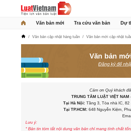
Văn bản mới
Tra cứu văn bản
Dự t
Văn bản cập nhật hàng tuần
Văn bản mới cập nhật tuầ
Văn bản mới
Đăng ký để nhận
Cảm ơn Quý khách đã d
TRUNG TÂM LUẬT VIỆT NAM 
Tại Hà Nội:
Tầng 3, Tòa nhà IC, 82 
Tại TP.HCM:
648 Nguyễn Kiệm, Phườ
Emai
Lưu ý:
* Bản tin tóm tắt nội dung văn bản chỉ mang tính chất tổ