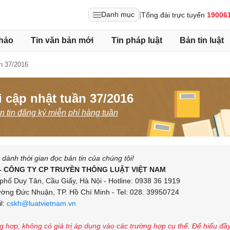
|
Danh mục
Tổng đài trực tuyến
19006
hảo
Tin văn bản mới
Tin pháp luật
Bản tin luật
n 37/2016
 cập nhật tuần 37/2016
 tin đăng ký miễn phí hàng tuần
ành thời gian đọc bản tin của chúng tôi!
- CÔNG TY CP TRUYỀN THÔNG LUẬT VIỆT NAM
phố Duy Tân, Cầu Giấy, Hà Nội - Hotline: 0938 36 1919
ng Đức Nhuận, TP. Hồ Chí Minh - Tel: 028. 39950724
l:
cskh@luatvietnam.vn
ng hợp, không có giá trị áp dụng vào các trường hợp cụ thể. Để hiểu đầ