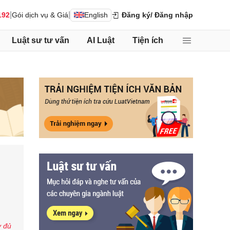
|
|
192
Gói dịch vụ & Giá
English
Đăng ký
/ Đăng nhập
Luật sư tư vấn
AI Luật
Tiện ích
y đủ