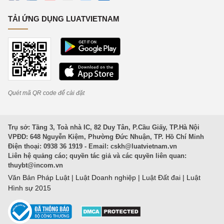
TẢI ỨNG DỤNG LUATVIETNAM
Quét mã QR code để cài đặt
Trụ sở: Tầng 3, Toà nhà IC, 82 Duy Tân, P.Cầu Giấy, TP.Hà Nội
VPĐD: 648 Nguyễn Kiệm, Phường Đức Nhuận, TP. Hồ Chí Minh
Điện thoại: 0938 36 1919 - Email:
cskh@luatvietnam.vn
Liên hệ quảng cáo; quyền tác giả và các quyền liên quan:
thuybt@incom.vn
Văn Bản Pháp Luật
|
Luật Doanh nghiệp
|
Luật Đất đai
|
Luật
Hình sự 2015