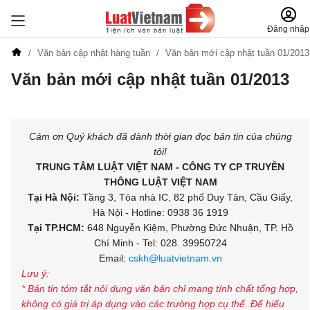
Đăng nhập
Văn bản cập nhật hàng tuần
Văn bản mới cập nhật tuần 01/2013
Văn bản mới cập nhật tuần 01/2013
Đăng ký để nhận tin đăng ký miễn phí hàng tuần
Cảm ơn Quý khách đã dành thời gian đọc bản tin của chúng
tôi!
TRUNG TÂM LUẬT VIỆT NAM - CÔNG TY CP TRUYỀN
THÔNG LUẬT VIỆT NAM
Tại Hà Nội:
Tầng 3, Tòa nhà IC, 82 phố Duy Tân, Cầu Giấy,
Hà Nội - Hotline: 0938 36 1919
Tại TP.HCM:
648 Nguyễn Kiệm, Phường Đức Nhuận, TP. Hồ
Chí Minh - Tel: 028. 39950724
Email:
cskh@luatvietnam.vn
Lưu ý:
* Bản tin tóm tắt nội dung văn bản chỉ mang tính chất tổng hợp,
không có giá trị áp dụng vào các trường hợp cụ thể. Để hiểu