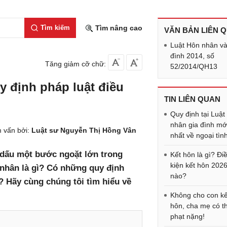
Tìm kiếm
Tìm nâng cao
VĂN BẢN LIÊN 
Luật Hôn nhân và
đình 2014, số
Tăng giảm cỡ chữ:
52/2014/QH13
 định pháp luật điều
TIN LIÊN QUAN
Quy định tại Luật
nhân gia đình mớ
 vấn bởi:
Luật sư Nguyễn Thị Hồng Vân
nhất về ngoại tìn
 dấu một bước ngoặt lớn trong
Kết hôn là gì? Đi
kiện kết hôn 2026
nhân là gì? Có những quy định
nào?
? Hãy cùng chúng tôi tìm hiểu về
Không cho con kế
hôn, cha mẹ có th
phạt nặng!