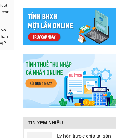
luật
rường
 vợ
nhân
ng?
TIN XEM NHIỀU
Ly hôn trước chia tài sản