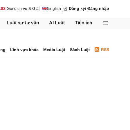
|
|
192
Gói dịch vụ & Giá
English
Đăng ký
/ Đăng nhập
Luật sư tư vấn
AI Luật
Tiện ích
ông
Lĩnh vực khác
Media Luật
Sách Luật
RSS