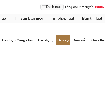
|
Danh mục
Tổng đài trực tuyến
19006
hảo
Tin văn bản mới
Tin pháp luật
Bản tin luật
Cán bộ - Công chức
Lao động
Dân sự
Biểu mẫu
Giao th