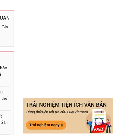
QUAN
 Gia
 hôn
i
h
ều
 thế
t
ể bị