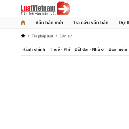
Văn bản mới
Tra cứu văn bản
Dự t
Tin pháp luật
Dân sự
Hành chính
Thuế - Phí
Đất đai - Nhà ở
Bảo hiểm