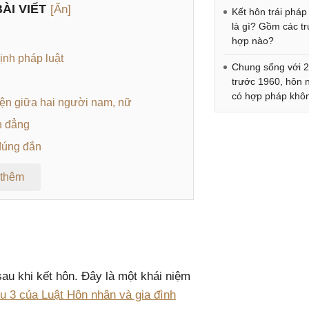
ÀI VIẾT
[Ẩn]
Kết hôn trái pháp 
là gì? Gồm các t
hợp nào?
ịnh pháp luật
Chung sống với 2
trước 1960, hôn 
có hợp pháp khô
yện giữa hai người nam, nữ
h đẳng
đúng đắn
 thêm
au khi kết hôn. Đây là một khái niệm
u 3 của Luật Hôn nhân và gia đình