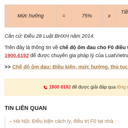
Tiề
Mức hưởng
=
75%
x
Căn cứ: Điều 28 Luật BHXH năm 2014.
Trên đây là thông tin về
chế độ ốm đau cho F0 điều t
1900.6192
để được chuyên gia pháp lý của LuatVietna
>>
Chế độ ốm đau: Điều kiện, mức hưởng, thủ tụ
1900 6192
để được giải đáp qua
tổng 
TIN LIÊN QUAN
Hà Nội: Điều kiện cách ly, điều trị F0 tại nhà