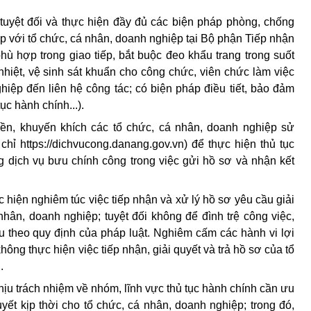
tuyệt đối và thực hiện đầy đủ các biện pháp phòng, chống
ếp với tổ chức, cá nhân, doanh nghiệp tại Bộ phận Tiếp nhận
hù hợp trong giao tiếp, bắt buộc đeo khẩu trang trong suốt
 nhiệt, vệ sinh sát khuẩn cho công chức, viên chức làm việc
hiệp đến liên hệ công tác; có biện pháp điều tiết, bảo đảm
ục hành chính...).
yền, khuyến khích các tổ chức, cá nhân, doanh nghiệp sử
 chỉ
https://dichvucong.danang.gov.vn)
để thực hiện thủ tục
 dịch vụ bưu chính công trong việc gửi hồ sơ và nhận kết
 hiện nghiêm túc việc tiếp nhận và xử lý hồ sơ yêu cầu giải
nhân, doanh nghiệp; tuyệt đối không để đình trệ công việc,
iệu theo quy định của pháp luật. Nghiêm cấm các hành vi lợi
ông thực hiện việc tiếp nhận, giải quyết và trả hồ sơ của tổ
.
chịu trách nhiệm về nhóm, lĩnh vực thủ tục hành chính cần ưu
quyết kịp thời cho tổ chức, cá nhân, doanh nghiệp; trong đó,