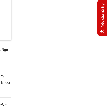
Yêu
cầu
 Nga
hỗ trợ
ND
c khỏe
Đ-CP