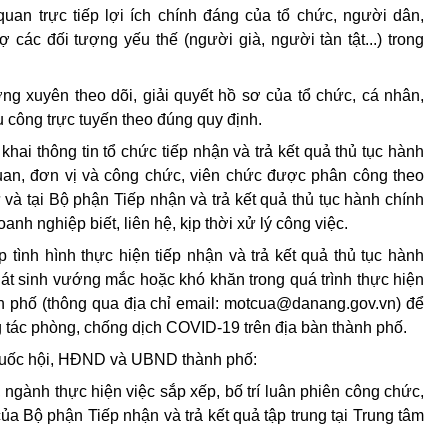
quan trực tiếp lợi ích chính đáng của tổ chức, người dân,
 các đối tượng yếu thế (người già, người tàn tật...) trong
ờng xuyên theo dõi, giải quyết hồ sơ của tổ chức, cá nhân,
 công trực tuyến theo đúng quy định.
 khai thông tin tổ chức tiếp nhận và trả kết quả thủ tục hành
quan, đơn vị và công chức, viên chức được phân công theo
tử và tại Bộ phận Tiếp nhận và trả kết quả thủ tục hành chính
anh nghiệp biết, liên hệ, kịp thời xử lý công việc.
 tình hình thực hiện tiếp nhận và trả kết quả thủ tục hành
át sinh vướng mắc hoặc khó khăn trong quá trình thực hiện
h phố (thông qua địa chỉ
email:
motcua@danang.gov
.
vn) để
 tác phòng, chống dịch COVID-19 trên địa bàn thành phố.
Quốc hội, HĐND và UBND thành phố:
, ngành thực hiện việc sắp xếp, bố trí luân phiên công chức,
của Bộ phận Tiếp nhận và trả kết quả tập trung tại Trung tâm