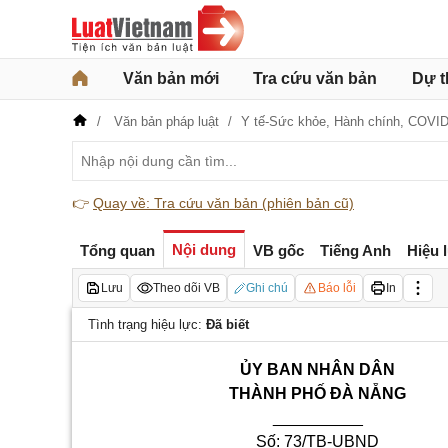
Văn bản mới
Tra cứu văn bản
Dự t
Văn bản pháp luật
Y tế-Sức khỏe,
Hành chính,
COVID
👉
Quay về: Tra cứu văn bản (phiên bản cũ)
Nội dung
Tổng quan
VB gốc
Tiếng Anh
Hiệu 
Lưu
Theo dõi VB
Ghi chú
Báo lỗi
In
Tình trạng hiệu lực:
Đã biết
ỦY BAN NHÂN DÂN
THÀNH PHỐ ĐÀ NẴNG
__________
Số: 73/TB-UBND