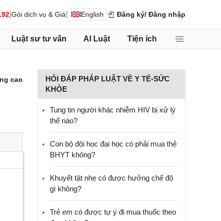
|
|
192
Gói dịch vụ & Giá
English
Đăng ký
/ Đăng nhập
Luật sư tư vấn
AI Luật
Tiện ích
HỎI ĐÁP PHÁP LUẬT VỀ Y TẾ-SỨC
ng cao
KHỎE
Tung tin người khác nhiễm HIV bị xử lý
thế nào?
Con bộ đội học đại học có phải mua thẻ
BHYT không?
Khuyết tật nhẹ có được hưởng chế độ
gì không?
Trẻ em có được tự ý đi mua thuốc theo