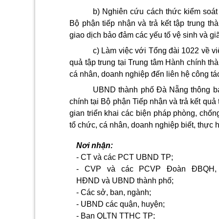
b) Nghiên cứu cách thức kiểm soát 
Bộ phận tiếp nhận và trả kết tập trung th
giao dịch bảo đảm các yếu tố vệ sinh và g
c) Làm việc với Tổng đài 1022 về việ
quả tập trung tại Trung tâm Hành chính th
cá nhân, doanh nghiệp đến liên hệ công tá
UBND thành phố Đà Nẵng thông báo 
chính tại Bộ phận Tiếp nhận và trả kết quả 
gian triển khai các biện pháp phòng, chốn
tổ chức, cá nhân, doanh nghiệp biết, thực h
Nơi nhận:
- CT và các
PCT
UBND TP;
- CVP và các PCVP Đoàn ĐBQH,
HĐND và UBND thành phố;
- Các sở, ban, ngành;
- UBND các quận, huyện;
- Ban
QLTN
TTHC TP;