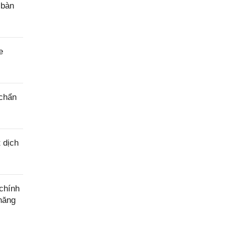
 bàn
e
 chẩn
 dịch
chính
năng