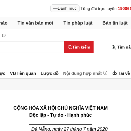
|
Danh mục
Tổng đài trực tuyến
19006
hảo
Tin văn bản mới
Tin pháp luật
Bản tin luật
-19
Tìm kiếm
Tìm nâ
lực
VB liên quan
Lược đồ
Nội dung hợp nhất
Tải về
CỘNG HÒA XÃ HỘI CHỦ NGHĨA VIỆT NAM
Độc lập - Tự do - Hạnh phúc
________________________
Đà Nẵng, ngày 27 tháng 7
năm 2020