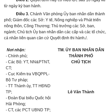
từ ngày ký ban hành.
Điều 3.
Chánh Văn phòng Ủy ban nhân dân thành
phố; Giám đốc các Sở:
Y
tế, Nông nghiệp và Phát triển
nông thôn, Công Thương; Thủ t
rưởn
g các Sở, ban,
ngành; Chủ tịch Ủy ban nhân dân các cấp và các tổ chức,
cá nhân liên quan căn cứ Quyết định thi hành./.
Nơi nhận:
TM.
ỦY
BAN NH
Â
N DÂN
- Chính phủ
;
THÀNH PHỐ
-
Các Bộ: YT, NN&PTNT,
CHỦ TỊCH
CT;
-
Cục Kiểm tra VBQPPL-
Bộ Tư pháp;
-
TT Thành ủy, TT HĐND
TP;
Lê Văn Thành
-
Đoàn Đại biểu Quốc hội
Hải Phòng;
-
CT, các PCT UBND TP;