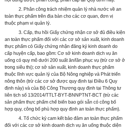
2.
Phân công trách nhiệm quản lý nhà nước về an
toàn thực phẩm trên địa bàn cho các cơ quan, đơn vị
thuộc phạm vi quản lý.
3.
Cấp, thu hồi Giấy chứng nhận cơ sở đủ điều kiện
an toàn thực phẩm đối
với
các cơ sở sản xuất, kinh doanh
thực phẩm có Giấy chứng nhận đ
ă
ng ký kinh doanh do
cấp huyện cấp, bao gồm: Cơ sở kinh doanh dịch vụ ăn
uống có quy mô dưới 200 suất ăn/lần phục vụ (trừ cơ sở ở
trong siêu thị); cơ sở sản xuất, kinh doanh thực phẩm
thuộc lĩnh vực quản lý của Bộ Nông nghiệp và Phát triển
nông thôn (trừ các cơ sở được quy đ
ị
nh tại Điều 6 Quy
định này) và của Bộ Công Thương quy định tại Thông tư
liên tịch số 13/2014/TTLT-BYT-BNNPTNT-BCT (trừ các
sản phẩm thực phẩm chế biến bao gói sẵn có công bố
hợp quy, công bố phù hợp quy định an toàn thực phẩm).
4.
Tổ chức ký cam k
ế
t bảo đảm an toàn thực phẩm
đối với các cơ sở kinh doanh dịch vụ ăn uống thuộc diện