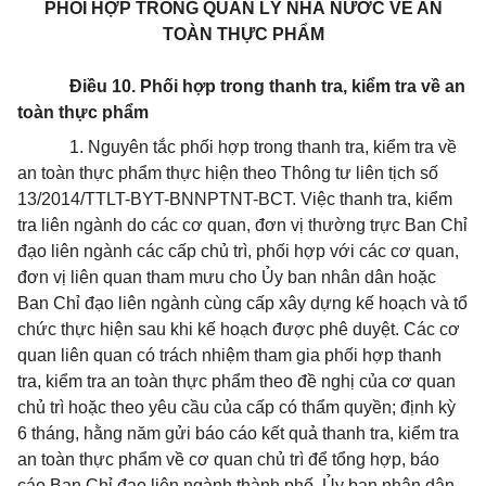
PHỐI HỢP TRONG QUẢN LÝ NHÀ NƯỚC VỀ AN
TOÀN THỰC PHẨM
Điều 10. Phối hợp trong thanh tra, kiểm tra về an
toàn thực phẩm
1.
Nguyên tắc phối hợp trong thanh tra, kiểm tra về
an toàn thực phẩm thực hiện theo Thông tư
liê
n tịch số
13/2014/TTLT-BYT-BNNPTNT-BCT. Việc thanh tra, kiểm
tra liên ngành do các cơ quan, đơn vị thường trực Ban Chỉ
đạo liên ngành các cấp chủ trì, phối hợp với các cơ quan,
đơn vị liên quan tham mưu cho Ủy ban nhân dân hoặc
Ban Chỉ đạo liên ngành cùng cấp xây dựng kế hoạch và tổ
chức thực hiện sau khi kế hoạch được phê duyệt. Các cơ
quan liên quan có trách nhiệm tham gia phối hợp thanh
tra, kiểm tra an toàn thực phẩm theo đề nghị của cơ quan
chủ trì hoặc theo yêu cầu của cấp có thẩm quyền; định kỳ
6 tháng, hằng năm gửi báo cáo kết quả thanh tra, kiểm tra
an toàn thực phẩm về cơ quan chủ trì để tổng hợp, báo
cáo Ban Chỉ đạo liên ngành thành phố, Ủy ban nhân dân