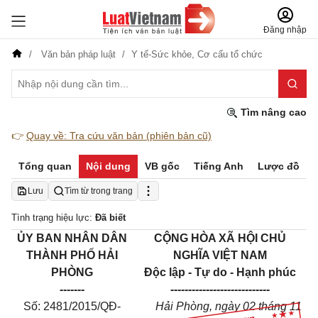
Đăng nhập
Văn bản pháp luật
Y tế-Sức khỏe,
Cơ cấu tổ chức
Tìm nâng cao
👉
Quay về: Tra cứu văn bản (phiên bản cũ)
Tổng quan
Nội dung
VB gốc
Tiếng Anh
Lược đồ
Lưu
Tìm từ trong trang
Tình trạng hiệu lực:
Đã biết
ỦY BAN NHÂN
DÂN
CỘNG HÒA XÃ HỘI CHỦ
THÀNH PHỐ HẢI
NGHĨA VIỆT NAM
PHÒNG
Độc lập - Tự do - Hạnh phúc
-------
---------------
-------------
Số:
2481
/
2015/
QĐ-
Hải Phòng
, ngày
02
tháng
11