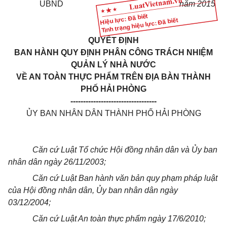
UBND
năm
2015
Hiệu lực: Đã biết
Tình trạng hiệu lực: Đã biết
QUYẾT ĐỊNH
BAN HÀNH QUY ĐỊNH PHÂN CÔNG TRÁCH NHIỆM
QUẢN LÝ NHÀ NƯỚC
VỀ AN TOÀN THỰC PHẨM TRÊN ĐỊA BÀN THÀNH
PHỐ HẢI PHÒNG
----------------------------------
ỦY BAN NHÂN DÂN THÀNH PHỐ HẢI PHÒNG
Căn cứ Luật Tổ chức H
ội
đồng nhân dân và Ủy ban
nhân dân ngày 26/11/2003;
Căn cứ Luật Ban hành
văn
bản quy phạm pháp luật
của Hội đồng nhân dân, Ủy ban nhân dân ngày
03/12/2004;
Căn cứ Luật An toàn thực phẩm ngày 17/6/2010;