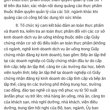
tế trên địa bàn; xác nhận nội dung quảng cáo thực phẩm
thuộc thẩm quyền quản lý của các Sở, ngành khác khi
quảng cáo có công bố tác dụng tới sức khỏe.
8.
Tổ chức ký cam kết bảo đảm an toàn thực phẩm
và thanh tra, kiểm tra an toàn thực phẩm đối với các cơ sở
kinh doanh dịch vụ ăn uống không thuộc diện cấp Giấy
chứng nhận cơ sở đủ điều kiện an toàn thực phẩm (không
có ngành, nghề kinh doanh dịch vụ ăn uống
tr
ong Giấy
chứng nhận đăng ký kinh doanh), bao gồm: B
ế
p ăn tập thể
tại các doanh nghiệp có Giấy chứng nhận đầu tư do cấp
tỉnh cấp; bếp ăn tập thể, căng tin các trường đại học, bệnh
viện tuyến tỉnh; bếp ăn tập thể tại doanh nghiệp c
ó
Giấy
chứng nhận đăng ký kinh doanh do cấp tỉnh cấp và bếp ăn
tập thể, căng tin các trường phổ thông trung học, trường
cao đẳng, đào tạo nghề có quy mô phục vụ từ 50 suất
ăn/lần phục vụ trở lên; nhà hàng ăn uống, nhà ăn, căng tin
của khách sạn, nhà nghỉ dưỡng, nhà khách, viện điều
dưỡng, trung tâm hội nghị của Bộ, ban, ngành, Ủy ban