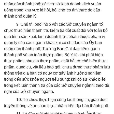
nhân dân thành phố; các cơ sở kinh doanh dịch vụ ăn
uống trong khu vực lễ hội, hội chợ có ẩm thực do cấp
thành phố quản lý.
9.
Chủ trì, phối hợp với các S
ở
chuyên ngành tổ
chức thực hiện thanh tra, kiểm tra đột xuất đối với toàn bộ
quá trình sản xuất, kinh doanh thực phẩm thuộc phạm vi
quản lý của các ngành khác khi có chỉ đạo của Ủy ban
nhân dân thành phố, Trưởng Ban Chỉ đạo liên ngành
thành phố về an toàn thực phẩm, Bộ
Y
tế; khi phát hiện
thực phẩm, phụ gia thực phẩm, chất hỗ trợ chế biến thực
phẩm, dụng cụ, vật liệu bao gói, chứa đựng thực phẩm lưu
thông
tr
ên địa bàn có nguy cơ gây ảnh hưởng nghiêm
trọng đến sức khỏe người tiêu dùng; khi có sự khác biệt
trong kết luận thanh tra của các Sở chuyên ngành; theo đề
nghị của Sở chuyên ngành.
10.
Tổ chức thực hiện công tác thông tin, giáo dục,
truyền thông về an toàn thực phẩm trên địa bàn thành phố.
11.
Là đầu mối giám sát mối nguy ô nhiễm thực