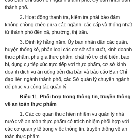
thành phố.
2.
Hoạt động thanh tra, kiểm tra phải bảo đảm
không chồng chéo giữa các ngành, các cấp
v
à thống nhất
từ
th
ành phố đến xã, phường, thị trấn.
3.
Định kỳ hằng năm,
Ủy
ban nhân dân các quận,
huyện thống kê, phân loại các cơ sở s
ả
n xuất, kinh doanh
thực phẩm, phụ gia thực phẩm, chất hỗ trợ chế biến, bao
b
ì
, dụng
cụ
tiếp xúc trực tiếp v
ới
thực phẩm, cơ sở kinh
doanh dịch vụ ăn uống trên địa bàn và báo cáo Ban Chỉ
đạo liên ngành thành phố, các Sở quản lý chuyên ngành
để phục vụ công tác quản lý.
Điều 11. Phối hợp trong thông tin, truyền thông
v
ề
an toàn thực phẩm
1.
Các cơ quan thực hiện nhiệm vụ quản lý nhà
nước về an toàn thực phẩm có trách nhiệm phối hợp với
các cơ quan y t
ế
trong việc thông tin, truyền thông về an
toàn thực phẩm.