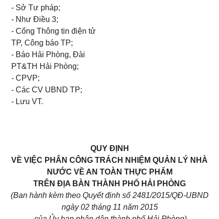
-
Sở Tư pháp;
-
Như Điều 3;
-
C
ổ
ng Thông tin điện tử
TP, Công báo TP;
-
Báo H
ả
i Phòng, Đài
PT&TH Hải Phòng;
-
CPVP;
-
Các CV UBND TP;
-
Lưu VT.
QUY ĐỊNH
VỀ VIỆC PHÂN CÔNG TRÁCH NHIỆM QUẢN LÝ NHÀ
NƯỚC VỀ AN TOÀN THỰC PHẨM
TRÊN ĐỊA BÀN THÀNH PHỐ HẢI PHÒNG
(Ban hành kèm theo Quyết định s
ố 2481/2
015/QĐ-UBND
ngày 02 tháng 11 năm 20
1
5
của Ủy ban nhân d
â
n thành phố Hải Phòng)