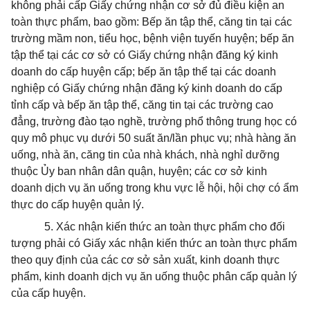
không phải cấp Giấy chứng nhận cơ sở đủ điều kiện an
toàn thực phẩm, bao gồm: Bếp ăn tập thể, căng tin tại các
trường mầm non, tiểu học, bệnh viện tuyến huyện; bếp ăn
tập thể tại các cơ sở có Giấy chứng nhận đăng ký kinh
doanh do cấp huyện cấp; bếp ăn tập thể tại các doanh
nghiệp có Giấy chứng nhận đăng ký kinh doanh do cấp
tỉnh cấp và bếp ăn tập thể, căng tin tại các trường cao
đẳng, trường đào tạo nghề, trường phổ thông trung học có
quy mô phục vụ dưới 50 suất ăn/lần phục vụ; nhà hàng ăn
uống, nhà ăn, căng tin của nhà khách, nhà nghỉ dưỡng
thuộc Ủy ban nhân dân quận, huyện; các cơ s
ở
kinh
doanh dịch vụ ăn uống
tr
ong khu vực lễ hội, hội ch
ợ
có ẩm
thực do cấp huyện quản lý.
5.
Xác nhận kiến thức an toàn thực phẩm cho đối
tượng phải có Giấy xác nhận kiến thức an toàn thực phẩm
theo quy định của các cơ sở sản xuất, kinh doanh thực
phẩm, kinh doanh dịch vụ ăn uống thuộc phân cấp quản lý
của cấp
h
uyện.