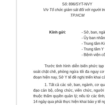
Số: 896/SYT-NVY
V/v Tổ chức giám sát đối với người tr
TP.HCM
Kính gửi:
- S
ở
, ban, ng
- Ủ
y ban nh
â
n
- Trung
tâ
m Ki
- Trung t
â
m Y 
- Bệnh viện cô
Trước
t
ì
nh hình di
ễ
n bi
ế
n phức tạp
soát chặt ch
ẽ
, phòng ngừa t
ố
i
đ
a nguy c
ơ
đoạn hiện nay
,
S
ở
Y t
ế đề
nghị tri
ể
n khai c
1. Tấ
t cả
các s
ở
, ban, ngành, c
ơ
qu
đạo cán bộ, công chức, viên chức, người l
thuộc thẩm quyền quản lý; nếu từ các tỉn
14 ngày qua phải thực hiện khai báo y tế ng