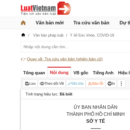
Văn bản mới
Tra cứu văn bản
Dự t
Văn bản pháp luật
Y tế-Sức khỏe,
COVID-19
👉
Quay về: Tra cứu văn bản (phiên bản cũ)
Nội dung
Tổng quan
VB gốc
Tiếng Anh
Hiệu 
Lưu
Theo dõi VB
Ghi chú
Báo lỗi
In
Tình trạng hiệu lực:
Đã biết
ỦY BAN NHÂN DÂN
THÀNH PHỐ HỒ CHÍ MINH
SỞ Y TẾ
-------