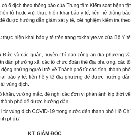
g có ổ dịch theo thông báo của Trung tâm Kiểm soát bệnh tật
iện tử hcdc.vn): thực hiện khai báo y tế, liên hệ thông báo
để được hướng dẫn giám sát y tế, xét nghiệm kiểm tra theo
: thực hiện khai báo y tế trên trang tokhaiyte.vn của Bộ Y tế
 Đức và các quận, huyện chỉ đạo công an địa phương và
ân dân phường xã, các tổ chức đoàn thể địa phương, các tổ
 động những người trở về Thành phố từ các tỉnh, thành phố
hai báo y tế; liên hệ y tế địa phương để được hướng dẫn
 từ vùng dịch.
hó khăn, vướng mắc, đề nghị các đơn vị phản ánh kịp thời về
t thành phố để được hướng dẫn.
i từ vùng dịch COVID-19 trong nước đến thành phố Hồ Chí
nh phố)./.
KT. GIÁM ĐỐC