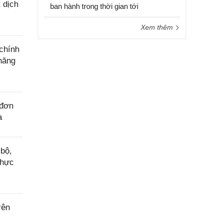
 dịch
ban hành trong thời gian tới
Yêu
cầu
Xem thêm
hỗ trợ
chính
năng
 đơn
a
bộ,
thực
rên