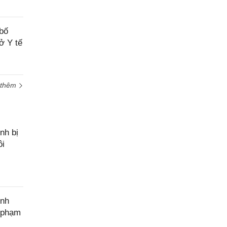
bố
ở Y tế
 thêm
nh bị
ôi
ính
c phạm