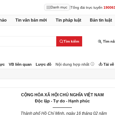
|
Danh mục
Tổng đài trực tuyến
19006
hảo
Tin văn bản mới
Tin pháp luật
Bản tin luật
Tìm kiếm
Tìm nâ
lực
VB liên quan
Lược đồ
Nội dung hợp nhất
Tải về
CỘNG HÒA XÃ HỘI CHỦ NGHĨA VIỆT NAM
Độc lập - Tự do - Hạnh phúc
---------------
Thành phố Hồ Chí Minh, ngày
16
tháng
02
năm