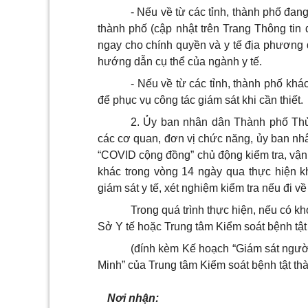
- Nếu về từ các tỉnh, thành phố đan
thành phố (cập nhật trên Trang Thông tin đ
ngay cho chính quyền và y tế địa phương 
hướng dẫn cụ thể của ngành y tế.
- Nếu về từ các tỉnh, thành phố khác
để phục vụ công tác giám sát khi cần thiết.
2. Ủy ban nhân dân Thành phố Thủ
các cơ quan, đơn vị chức năng, ủy ban nh
“COVID cộng đồng” chủ động kiểm tra, vận
khác trong vòng 14 ngày qua thực hiện k
giám sát y tế, xét nghiệm kiểm tra nếu đi về
Trong quá trình thực hiện, nếu có k
Sở Y tế hoặc Trung tâm Kiểm soát bệnh tậ
(đính kèm Kế hoạch “Giám sát ngườ
Minh” của Trung tâm Kiểm soát bệnh tật thà
Nơi nhận: