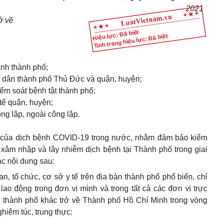
20
21
ở về
Hiệu lực: Đã biết
Tình trạng hiệu lực: Đã biết
ành thành ph
ố
;
 d
â
n thành ph
ố
Th
ủ
Đức v
à
quận, huyện;
ể
m soát bệnh tật th
à
nh phố;
t
ế
quận, huyện;
ng lập, ngoài c
ô
ng lập.
 của dịch bệnh COVID-19 trong n
ướ
c
,
nh
ằ
m đảm bảo ki
ể
m
x
â
m nhập và l
â
y nhiễm dịch bệnh tại Th
à
nh ph
ố
trong giai
ác nội dung sau:
an, t
ổ
ch
ứ
c, cơ sở y t
ế
trên địa bàn thành phố ph
ổ
biến
,
ch
ỉ
ao động trong đơn vị mình và trong tất cả các đơn vị trực
h, thành phố khác trở về Thành phố Hồ Chí Minh trong vòng
hiêm túc, trung thực: