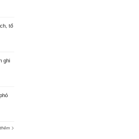
ch, tổ
h ghi
 phó
 thêm