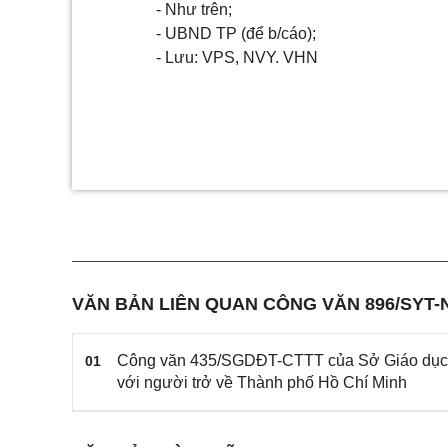
- Như trên;
-
UBND TP
(để b/c
áo
);
- Lưu: V
PS
,
NVY. VHN
VĂN BẢN LIÊN QUAN CÔNG VĂN 896/SYT-
Công văn 435/SGDĐT-CTTT của Sở Giáo dục và
01
với người trở về Thành phố Hồ Chí Minh