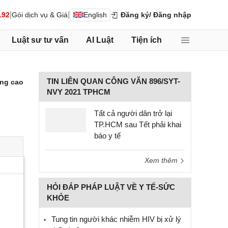
|
|
192
Gói dịch vụ & Giá
English
Đăng ký
/ Đăng nhập
Luật sư tư vấn
AI Luật
Tiện ích
TIN LIÊN QUAN CÔNG VĂN 896/SYT-
ng cao
NVY 2021 TPHCM
Tất cả người dân trở lại
TP.HCM sau Tết phải khai
báo y tế
Xem thêm
HỎI ĐÁP PHÁP LUẬT VỀ Y TẾ-SỨC
KHỎE
Tung tin người khác nhiễm HIV bị xử lý