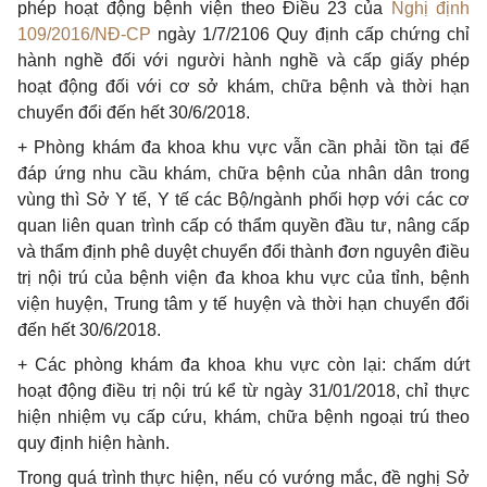
phép hoạt động bệnh viện theo Điều 23 của
Nghị định
109/2016/NĐ-CP
ngày 1/7/2106 Quy định cấp chứng chỉ
hành nghề đối với người hành nghề và cấp giấy phép
hoạt động đối với cơ sở khám, chữa bệnh và thời hạn
chuyển đổi đến hết 30/6/2018.
+ Phòng khám đa khoa khu vực vẫn cần phải tồn tại để
đáp ứng nhu cầu khám, chữa bệnh của nhân dân trong
vùng thì Sở Y tế, Y tế các Bộ/ngành phối hợp với các cơ
quan liên quan trình cấp có thẩm quyền đầu tư, nâng cấp
và thẩm định phê duyệt chuyển đổi thành đơn nguyên điều
trị nội trú của bệnh viện đa khoa khu vực của tỉnh, bệnh
viện huyện, Trung tâm y tế huyện và thời hạn chuyển đổi
đến h
ế
t 30/6/2018.
+ Các phòng khám đa khoa khu vực còn lại: chấm dứt
hoạt động điều trị nội trú kể từ ngày 31/01/2018, chỉ thực
hiện nhiệm vụ cấp cứu, khám, chữa bệnh ngoại trú theo
quy định hiện hành.
Trong quá trình thực hiện, nếu có vướng mắc, đề nghị Sở