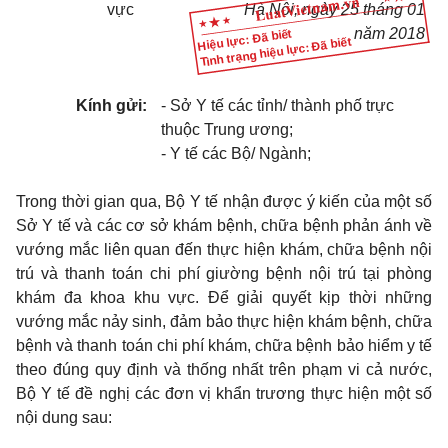
vực
Hà Nội, ngày
25 t
háng
01
năm 2018
Hiệu lực: Đã biết
Tình trạng hiệu lực: Đã biết
Kính gửi:
- Sở Y tế các tỉnh/ thành phố trực
thuộc Trung ương;
- Y tế các Bộ/ Ngành;
Trong thời gian qua, Bộ Y tế nhận được ý kiến của một số
Sở Y tế và các cơ sở khám bệnh, chữa bệnh phản ánh về
vướng mắc liên quan đến thực hiện khám, chữa bệnh nội
trú và thanh toán chi phí giường bệnh nội trú tại phòng
khám đa khoa khu vực. Đ
ể
giải quyết kịp thời những
vướng mắc nảy sinh, đảm bảo thực hiện khám bệnh, chữa
bệnh và thanh toán chi phí khám, chữa bệnh bảo hiểm y tế
theo đúng quy định và thống nhất trên phạm vi cả nước,
Bộ Y tế đề nghị các đơn vị khẩn trương thực hiện một số
nội dung sau: