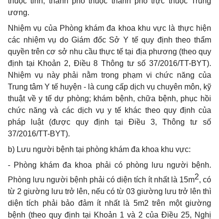
thuộc tỉnh, thành phố thuộc thành phố trực thuộc Trung
ương.
Nhiệm vụ của Phòng khám đa khoa khu vực là thực hiện
các nhiệm vụ do Giám đốc Sở Y tế quy định theo thẩm
quyền trên cơ sở nhu cầu thực tế tại địa phương (theo quy
định tại Khoản 2, Điều 8 Thông tư số 37/2016/TT-BYT).
Nhiệm vụ này phải nằm trong phạm vi chức năng của
Trung tâm Y tế huyện - là cung cấp dịch vụ chuyên môn, kỹ
thuật về y tế dự phòng; khám bệnh, chữa bệnh, phục hồi
chức năng và các dịch vụ y tế khác theo quy định của
pháp luật (được quy định tại Điều 3, Thông tư số
37/2016/TT-BYT).
b) Lưu người bệnh tại phòng khám đa khoa khu vực:
- Phòng khám đa khoa phải có phòng lưu người bệnh.
2
Phòng lưu người bệnh phải có diện tích ít nhất là 15m
, có
từ 2 giường lưu trở lên, nếu có từ 03 giường lưu trở lên thì
diện tích phải bảo đảm ít nhất là 5m2 trên một giường
bệnh (theo quy định tại Khoản 1 và 2 của Điều 25, Nghị