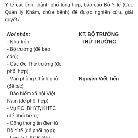
Y tế các tỉnh, thành phố tổng hợp, báo cáo Bộ Y tế (Cục
Quản lý Khám, chữa bệnh) để được nghiên cứu, giải
quyết./.
Nơi nhận:
KT. BỘ TRƯỞNG
- Như trên;
THỨ TRƯỞNG
- Bộ trưởng (để báo
cáo);
- Các đ/c Thứ trưởng (đc
phối hợp);
- Văn phòng Chính phủ
Nguyễn Viết Tiến
(để b/c);
- Bảo hiểm xã hội Việt
Nam (để phối hợp);
- Vụ PC, BHYT, KHTC
(để phối hợp);
- Cổng thông tin điện tử
Bộ Y tế (để phối hợp);
- Lưu: VT, KCB (4b).