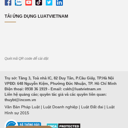
TẢI ỨNG DỤNG LUATVIETNAM
Quét mã QR code để cài đặt
Trụ sở: Tầng 3, Toà nhà IC, 82 Duy Tân, P.Cầu Giấy, TP.Hà Nội
VPĐD: 648 Nguyễn Kiệm, Phường Đức Nhuận, TP. Hồ Chí Minh
Điện thoại: 0938 36 1919 - Email:
cskh@luatvietnam.vn
Liên hệ quảng cáo; quyền tác giả và các quyền liên quan:
thuybt@incom.vn
Văn Bản Pháp Luật
|
Luật Doanh nghiệp
|
Luật Đất đai
|
Luật
Hình sự 2015