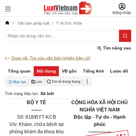
Đăng nhập
Văn bản pháp luật
Y tế-Sức khỏe
Tìm nâng cao
👉
Quay về: Tra cứu văn bản (phiên bản cũ)
Tổng quan
Nội dung
VB gốc
Tiếng Anh
Lược đồ
Lưu
Tìm từ trong trang
Mục lục
Tình trạng hiệu lực:
Đã biết
BỘ Y TẾ
CỘNG HÒA XÃ HỘI CHỦ
-------
NGHĨA VIỆT NAM
S
ố:
618
/BYT-KCB
Độc lập - Tự do - Hạnh
V/v
: K
hám, chữa bệnh tại
phúc
phòng khám đa khoa khu
---------------