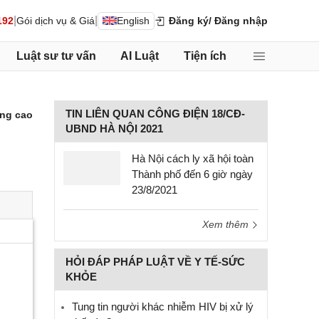
|
|
192
Gói dịch vụ & Giá
English
Đăng ký
/ Đăng nhập
Luật sư tư vấn
AI Luật
Tiện ích
TIN LIÊN QUAN CÔNG ĐIỆN 18/CĐ-
ng cao
UBND HÀ NỘI 2021
Hà Nội cách ly xã hội toàn
Thành phố đến 6 giờ ngày
23/8/2021
Xem thêm
HỎI ĐÁP PHÁP LUẬT VỀ Y TẾ-SỨC
KHỎE
Tung tin người khác nhiễm HIV bị xử lý