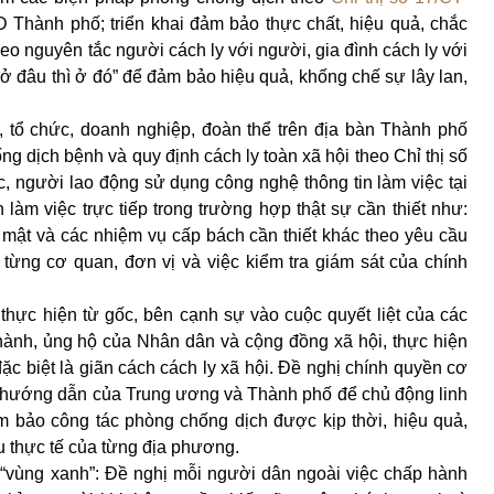
 Thành phố; triển khai đảm bảo thực chất, hiệu quả, chắc
heo nguyên tắc người cách ly với người, gia đình cách ly với
 ở đâu thì ở đó” để đảm bảo hiệu quả, khống chế sự lây lan,
, tổ chức, doanh nghiệp, đoàn thể trên địa bàn Thành phố
g dịch bệnh và quy định cách ly toàn xã hội theo Chỉ thị số
ức, người lao động sử dụng công nghệ thông tin làm việc tại
àm việc trực tiếp trong trường hợp thật sự cần thiết như:
ệu mật và các nhiệm vụ cấp bách cần thiết khác theo yêu cầu
từng cơ quan, đơn vị và việc kiểm tra giám sát của chính
hực hiện từ gốc, bên cạnh sự vào cuộc quyết liệt của các
hành, ủng hộ của Nhân dân và cộng đồng xã hội, thực hiện
c biệt là giãn cách cách ly xã hội. Đề nghị chính quyền cơ
, hướng dẫn của Trung ương và Thành phố để chủ động linh
ảm bảo công tác phòng chống dịch được kịp thời, hiệu quả,
u thực tế của từng địa phương.
 “vùng xanh”: Đề nghị mỗi người dân ngoài việc chấp hành