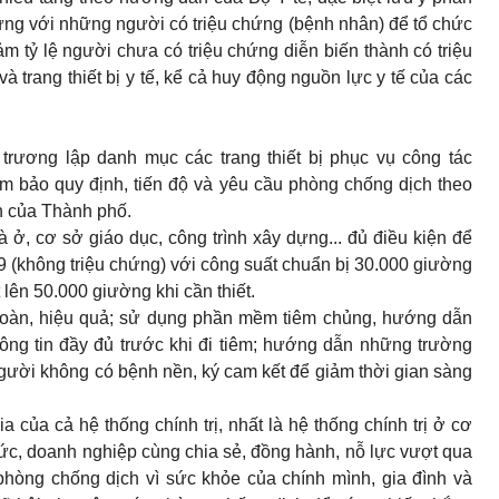
ứng với những người có triệu chứng (bệnh nhân) để tổ chức
iảm tỷ lệ người chưa có triệu chứng diễn biến thành có triệu
à trang thiết bị y tế, kể cả huy động nguồn lực y tế của các
rương lập danh mục các trang thiết bị phục vụ công tác
 bảo quy định, tiến độ và yêu cầu phòng chống dịch theo
h của Thành phố.
ở, cơ sở giáo dục, công trình xây dựng... đủ điều kiện để
19
(không triệu chứng) với công suất chuẩn bị 30.000 giường
 lên 50.000 giường khi cần thiết.
 toàn, hiệu quả; sử dụng phần mềm tiêm chủng, hướng dẫn
ông tin đầy đủ trước khi đi tiêm; hướng dẫn những trường
gười không có bệnh nền, ký cam kết để giảm thời gian sàng
của cả hệ thống chính trị, nhất là hệ thống chính trị ở cơ
hức, doanh nghiệp cùng chia sẻ, đồng hành, nỗ lực vượt qua
phòng chống dịch vì sức khỏe của chính mình, gia đình và