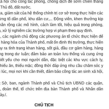
ã hội cho công tác phòng, chống dịch để sớm chiến thắng
 Thủ đô, đất nước.
a, giám sát của hệ thống chính trị cơ sở trong thực hiện các
từng tổ dân phố, khu dân cư,... Động viên, khen thưởng kịp
hân rộng các mô hình, cách làm tốt, hiệu quả trong phòng,
, xử lý nghiêm các trường hợp vi phạm theo quy định.
, các ngành chủ động các phương án tổ chức thực hiện để
hàng hóa của Thành phố, mất ổn định thị trường, thực hiện
ảy ra tình trạng khan hàng, sốt giá, đầu cơ găm hàng, hàng
ng trong dư luận; đảm bảo an toàn lưu thông và cung ứng
ết yếu cho mọi người dân, đặc biệt các khu vực cách ly,
thiếu ăn, thiếu mặc; đồng thời đáp ứng nhu cầu chăm sóc y
lúc, mọi nơi khi cần thiết, đảm bảo công tác an sinh xã hội,
c Sở, ban, ngành Thành phố và Chủ tịch UBND các quận,
ị, đoàn thể, tổ chức trên địa bàn Thành phố và Nhân dân
y./.
CHỦ TỊCH