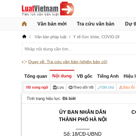
Văn bản mới
Tra cứu văn bản
Dự t
Văn bản pháp luật
Y tế-Sức khỏe,
COVID-19
👉
Quay về: Tra cứu văn bản (phiên bản cũ)
Nội dung
Tổng quan
VB gốc
Tiếng Anh
Hiệu 
VB song ngữ
Lưu
Theo dõi VB
Ghi chú
Báo lỗi
Tình trạng hiệu lực:
Đã biết
ỦY BAN NHÂN DÂN
C
THÀNH PHỐ HÀ NỘI
_____
Số: 18/CĐ-UBND