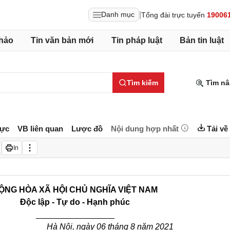
|
Danh mục
Tổng đài trực tuyến
19006
hảo
Tin văn bản mới
Tin pháp luật
Bản tin luật
Tìm kiếm
Tìm nâ
lực
VB liên quan
Lược đồ
Nội dung hợp nhất
Tải về
In
ỘNG HÒA XÃ HỘI CHỦ NGHĨA VIỆT NAM
Độc lập - Tự do - Hạnh phúc
_________________
Hà Nội, ngày 06 tháng 8 năm 2021