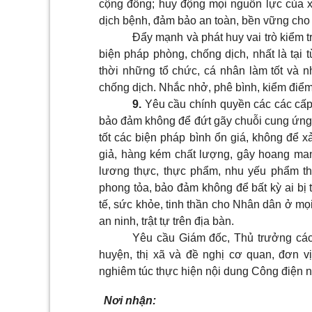
cộng đồng; huy động mọi nguồn lực của x
dịch bệnh, đảm bảo an toàn, bền vững cho
Đẩy mạnh và phát huy vai trò kiểm tr
biện pháp phòng, chống dịch, nhất là tại 
thời những tổ chức, cá nhân làm tốt và n
chống dịch. Nhắc nhở, phê bình, kiểm điểm
9
.
Yêu cầu chính quyền các các cấp
bảo đảm không để đứt gãy chuỗi cung ứng 
tốt các biện pháp bình ổn giá, không để x
giả, hàng kém chất lượng, gây hoang ma
lương thực, thực phẩm, nhu yếu phẩm thi
phong tỏa, bảo đảm không để bất kỳ ai bị 
tế, sức khỏe, tinh thần cho Nhân dân ở mọi 
an ninh, trật tự trên địa bàn.
Yêu cầu Giám đốc, Thủ trưởng cá
huyện, thị xã và đề nghị cơ quan, đơn v
nghiêm túc thực hiện nội dung Công điện nà
Nơi nhận: