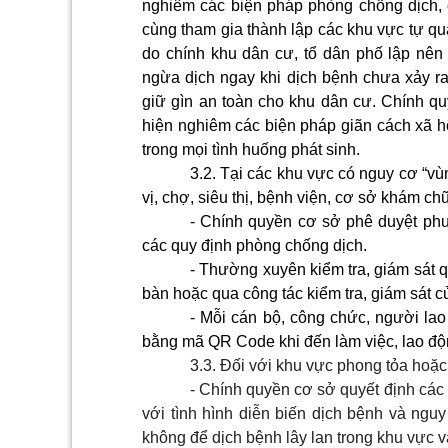
nghiêm các biện pháp phòng chống dịch, ch
cùng tham gia thành lập các khu vực tự qu
do chính khu dân cư, tổ dân phố lập nê
ngừa dịch ngay khi dịch bệnh chưa xảy r
giữ gìn an toàn cho khu dân cư. Chính qu
hiện nghiêm các biện pháp giãn cách xã hộ
trong mọi tình huống phát sinh.
3.2. Tại các khu vực có nguy cơ “v
vị, chợ, siêu thị, bệnh viện, cơ sở khám chữ
- Chính quyền cơ sở phê duyệt ph
các quy định phòng chống dịch.
- Thường xuyên kiểm tra, giám sát q
bàn hoặc qua công tác kiểm tra, giám sát 
- Mỗi cán bộ, công chức, người lao
bằng mã QR
Code
khi đến làm việc, lao 
3
.3.
Đối với khu vực phong tỏa hoặc 
-
Chính quyền cơ sở quyết định các b
với tình hình diễn biến dịch bệnh và ngu
không để dịch bệnh lây lan trong khu vực v