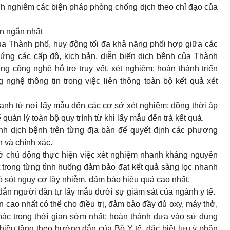
h nghiêm các biện pháp phòng chống dịch theo chỉ đạo của
an ngắn nhất
ủa Thành phố, huy động tối đa khả năng phối hợp giữa các
ứng các cấp độ, kịch bản, diễn biến dịch bệnh của Thành
ảng công nghệ hỗ trợ truy vết, xét nghiệm; hoàn thành triển
nghệ thông tin trong việc liên thông toàn bộ kết quả xét
nh từ nơi lấy mẫu đến các cơ sở xét nghiệm; đồng thời áp
uản lý toàn bộ quy trình từ khi lấy mẫu đến trả kết quả.
nh dịch bệnh trên từng địa bàn để quyết định các phương
 và chính xác.
ở chủ động thực hiện việc xét nghiệm nhanh kháng nguyên
ạt trong từng tình huống đảm bảo đạt kết quả sàng lọc nhanh
bỏ sót nguy cơ lây nhiễm, đảm bảo hiệu quả cao nhất.
dẫn người dân tự lấy mẫu dưới sự giám sát của ngành y tế.
cao nhất có thể cho điều trị, đảm bảo đầy đủ oxy, máy thở,
khác trong thời gian sớm nhất; hoàn thành đưa vào sử dụng
 nhiều tầng theo hướng dẫn của Bộ Y tế, đặc biệt lưu ý phân