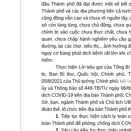
đầu Thành phố đã đạt được một số kết qu
Thành phố và các địa phương trên cả nước
cộng đồng vẫn cao và chưa rõ nguồn lây, n
sở còn lúng túng, chưa chủ động, chưa quyế
chính trị vào cuộc chưa thực chất, chưa 
quan, chưa chấp hành nghiêm yêu cầu giã
đường, tại các chợ, siêu thị... ảnh hưởng
nguy cơ bùng phát dịch bệnh rất lớn khi ch
hiểm.
Thực hiện Lời kêu gọi của Tổng Bí
trị, Ban Bí thư, Quốc hội, Chính phủ,
05/8/2021 của Thủ tướng Chính phủ;
kết l
ủy và Thông báo số 448-TB/TU ngày 06/8
dịch COVID-19 trên địa bàn Thành phố; C
Sở, ban, ngành Thành phố và Chủ tịch UBN
đoàn thể, tổ chức trên địa bàn Thành phố 
1.
Tiếp tục thực hiện cách ly toàn 
toàn Thành phố để phòng, chống dịch COV
2.
Yêu cầu tiếp tục thực hiện nghi