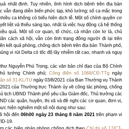
ả nhất định. Tuy nhiên, tình hình dịch bệnh trên địa bàn
 vẫn đang diễn biến phức tạp, khó lường; số ca mắc trong
hiều ca không có biểu hiện dịch tễ. Một số chính quyền cơ
t liệt và thiếu sáng tạo, nhất là việc huy động cả hệ thống
hiệu quả. Một số cơ quan, tổ chức, cá nhân còn lơ là, chủ
n cách xã hội, vẫn còn tình trạng đông người đi lại trên
 đến kết quả phòng, chống dịch bệnh trên địa bàn Thành phố,
ủng vi rút Delta có tốc độ lây nhiễm rất cao, nhanh và nguy
 thư Nguyễn Phú Trọng, các văn bản chỉ đạo của Bộ Chính
 Thủ tướng Chính phủ;
Công điện số 1068/CĐ-TTg
ngày
uận số 31-KL/TU
ngày 03/8/2021 của Ban Thường vụ Thành
/2021 của Thường trực Thành ủy về công tác phòng, chống
hủ tịch UBND Thành phố yêu cầu Giám đốc, Thủ trưởng các
D các quận, huyện, thị xã và đề nghị các cơ quan, đơn vị,
thực hiện nghiêm một số nội dung như sau:
xã hội đến
06h00 ngày 23 tháng 8 năm 2021
trên phạm vi
ID-19.
êm các biện pháp phòng chống dịch theo
Chỉ thị số 17/CT-