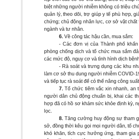
biệt những người nhiễm không có triệu ch
quản lý, theo dõi, trợ giúp y tế phù hợp, g
chứng; chủ động nhân lực, cơ sở vật chất v
ngành và tư nhân.
6
.
Về công tác hậu cần, mua sắm:
-
Các đơn vị của Thành phố khẩn t
phòng chống dịch và tổ chức mua sắm đảm
các mức độ, nguy cơ và tình hình dịch bện
-
Rà soát và trưng dụng các khu nhà 
làm cơ sở thu dung người nhiễm
COVID-
và tiếp tục rà soát để có thể nâng công suất
7
.
Tổ chức tiêm vắc xin nhanh, an
người dân chủ động chuẩn bị, khai các th
hợp đã có hồ sơ khám sức khỏe định kỳ, n
lọc.
8
.
Tăng cường huy động sự tham gia 
sở, đồng thời kêu gọi mọi người dân, tổ c
khó khăn, tích cực hưởng ứng, tham gia 