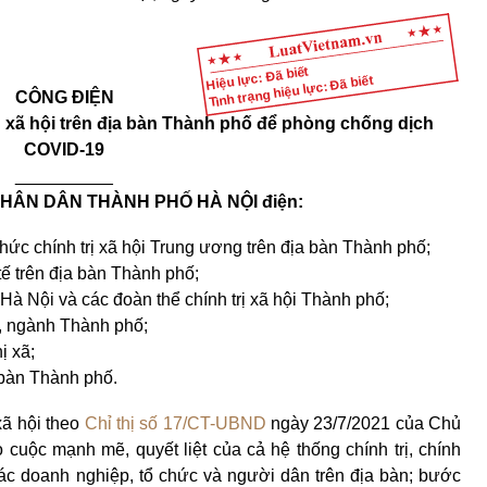
Hiệu lực: Đã biết
Tình trạng hiệu lực: Đã biết
CÔNG ĐIỆN
àn xã hội trên địa bàn Thành phố để phòng chống dịch
COVID-19
__________
HÂN DÂN THÀNH PHỐ HÀ NỘI điện:
chức chính trị xã hội Trung ương trên địa bàn Thành phố;
tế trên địa bàn Thành phố;
à Nội và các đoàn thể chính trị xã hội Thành phố;
, ngành Thành phố;
ị xã;
 bàn Thành phố.
xã hội theo
Chỉ thị số 17/CT-UBND
ngày 23/7/2021 của Chủ
cuộc mạnh mẽ, quyết liệt của cả hệ thống chính trị, chính
ác doanh nghiệp, tổ chức và người dân trên địa bàn; bước