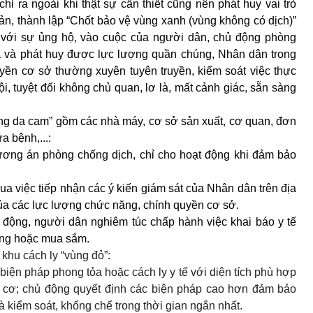
ỉ ra ngoài khi thật sự cần thiết cũng nên phát huy vai trò
ản, thành lập “Chốt bảo vệ vùng xanh (vùng không có dịch)”
n với sự ủng hộ, vào cuộc của người dân, chủ động phòng
a và phát huy được lực lượng quần chúng, Nhân dân trong
yền cơ sở thường xuyên tuyên truyền, kiểm soát việc thực
i, tuyệt đối không chủ quan, lơ là, mất cảnh giác, sẵn sàng
ùng da cam” gồm các nhà máy, cơ sở sản xuất, cơ quan, đơn
a bệnh,...:
ương án phòng chống dịch, chỉ cho hoạt động khi đảm bảo
ua việc tiếp nhận các ý kiến giám sát của Nhân dân trên địa
của các lực lượng chức năng, chính quyền cơ sở.
 động, người dân nghiêm túc chấp hành việc khai báo y tế
động hoặc mua sắm.
khu cách ly “vùng đỏ”:
iện pháp phong tỏa hoặc cách ly y tế với diện tích phù hợp
y cơ; chủ động
quyết
định các biện pháp cao hơn đảm bảo
à kiểm soát, khống chế trong thời gian ngắn nhất.