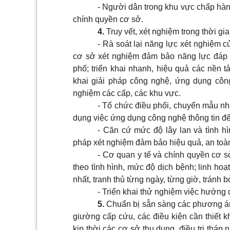
-
Người dân trong khu vực chấp hàn
chính quyền cơ sở.
4
.
Truy vết, xét nghiệm trong thời gi
-
Rà soát lại năng lực xét nghiệm c
cơ sở xét nghiệm đảm bảo năng lực đáp 
phố; triển khai nhanh, hiệu quả các nền t
khai giải pháp công nghệ, ứng dụng công 
nghiệm các cấp, các khu vực.
-
Tổ chức điều phối, chuyển mẫu nha
dụng việc ứng dụng công nghệ thông tin để q
-
Căn cứ mức độ lây lan và tình hì
pháp xét nghiệm đảm bảo hiệu quả, an toàn
-
Cơ quan y tế và chính quyền cơ s
theo tình hình, mức độ dịch bệnh; linh ho
nhất, tranh thủ từng ngày, từng giờ, tránh 
-
Triển khai thử nghiệm việc hướng 
5
.
Chuẩn bị sẵn sàng các phương án 
giường cấp cứu, các điều kiện cần thiết 
kịp thời các cơ sở thu dung, điều trị tháp