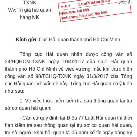
TXNK
2017
V/v: Trị giá hải quan
Hiệu lực: Đã biết
Tình trạng hiệu lực: Đã biết
hàng NK
Kính gửi:
Cục Hải quan thành phố Hồ Chí Minh.
Tổng cục Hải quan nhận được công văn số
34/HQHCM-TXNK ngày 10/4/2017 của Cục Hải quan
thành phố Hồ Chí Minh về việc vướng mắc khi thực hiện
công văn số 98/TCHQ-TXNK ngày 31/3/2017 của Tổng
cục Hải quan. Về vấn đề này, Tổng cục Hải quan có ý kiến
như sau:
1. Về việc thực hiện kiểm tra sau thông quan tại trụ
sở cơ quan hải quan:
- Căn cứ quy định tại Điều 77 Luật Hải quan thì thời
hạn kiểm tra sau thông quan tại trụ sở cơ quan hải quan,
trụ sở người khai hải quan là 05 năm kể từ ngày đăng ký