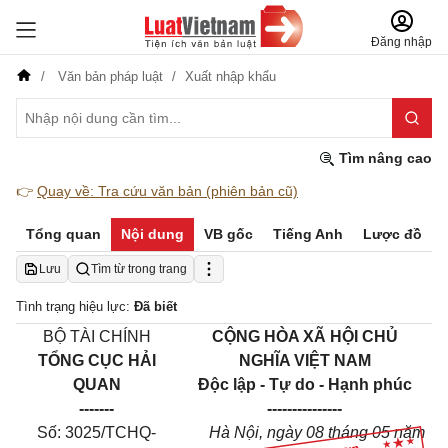
Đăng nhập
Văn bản pháp luật
Xuất nhập khẩu
Tìm nâng cao
👉
Quay về: Tra cứu văn bản (phiên bản cũ)
Tổng quan
Nội dung
VB gốc
Tiếng Anh
Lược đồ
Lưu
Tìm từ trong trang
Tình trạng hiệu lực:
Đã biết
BỘ TÀI CHÍNH
CỘNG HÒA XÃ HỘI CHỦ
TỔNG CỤC HẢI
NGHĨA VIỆT NAM
QUAN
Độc lập - Tự do - Hạnh phúc
-------
---------------
Số: 3025/TCHQ-
Hà Nội, ngày 08 tháng 05 năm