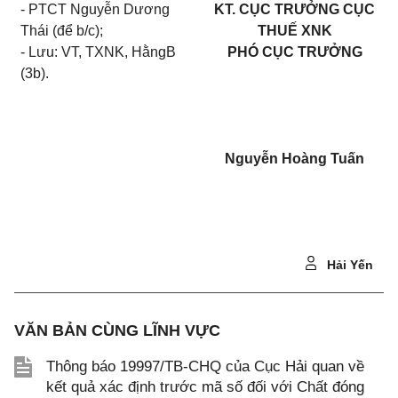
- PTCT Nguyễn Dương
KT. CỤC TRƯỞNG CỤC
Thái (để b/c);
THUẾ XNK
- Lưu: VT, TXNK, HằngB
PHÓ CỤC TRƯỞNG
(3b).
Nguyễn Hoàng Tuấn
Hải Yến
VĂN BẢN CÙNG LĨNH VỰC
Thông báo 19997/TB-CHQ của Cục Hải quan về
kết quả xác định trước mã số đối với Chất đóng