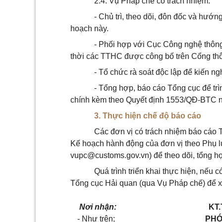
2.4. Vụ Pháp chế có trách nhiệm:
- Chủ trì, theo dõi, đôn đốc và hướn
hoạch
này.
- Phối hợp với Cục Công ng
hệ thông
thời các TTHC được công bố trên Cổng thô
- Tổ chức rà soát độc lập để kiến n
- Tổng hợp, báo cáo Tổng cục để tr
chính kèm theo Quyết định 1553/QĐ-BTC n
3. Thực hiện chế độ báo cáo
Các đơn vị có trách nhiệm báo cáo 
Kế hoạch
hành động của đơn vị theo Phụ lụ
vupc@customs.gov.vn
) để theo dõi, tổng h
Quá trình triển khai thực hiện, nếu 
Tổng cục Hải quan (qua Vụ Pháp chế) để xe
Nơi nhận:
KT
- Như trên;
PHÓ