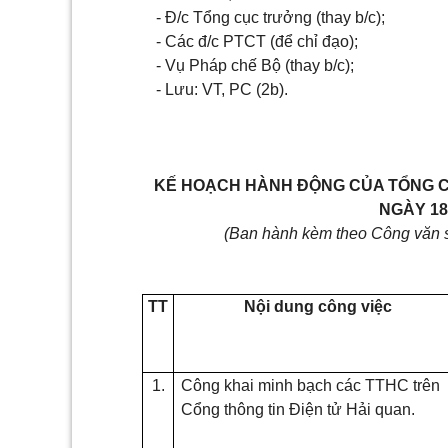
- Đ/c Tổng cục trưởng (thay b/c);
- Các đ/c PTCT (để chỉ đạo);
- Vụ Pháp chế Bộ (thay b/c);
- Lưu: VT, PC (2b).
KẾ HOẠCH HÀNH ĐỘNG CỦA TỔNG CỤ
NGÀY 18
(Ban hành kèm theo Công văn 
TT
Nội dung công việc
1.
Công khai minh bạch các TTHC trên
Cổng
thông tin Điện tử Hải quan.