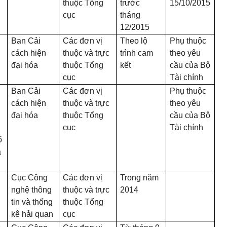
thuộc Tổng
trước
15/10/2015
cục
tháng
12/2015
Ban Cải
Các đơn vị
Theo lộ
Phụ thuộc
cách hiện
thuộc và trực
trình cam
theo yêu
đại hóa
thuộc Tổng
kết
cầu của Bộ
cục
Tài chính
Ban Cải
Các đơn vị
Phụ thuộc
cách hiện
thuộc và trực
theo yêu
đại hóa
thuộc Tổng
cầu của Bộ
cục
Tài chính
ố
a
Cục Công
Các đơn vị
Trong năm
nghệ thông
thuộc và trực
2014
tin và thống
thuộc Tổng
kê hải quan
cục