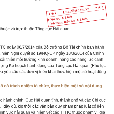
Hiệu lực: Đã biết
Tình trạng hiệu lực: Đã biết
thuộc và trực thuộc Tổng cục Hải quan.
TC ngày 08/7/2014 của Bộ trưởng Bộ Tài chính ban hành
c hiện Nghị quyết số 19/NQ-CP ngày 18/3/2014 của Chính
cải thiện môi trường kinh doanh, nâng cao năng lực cạnh
 dựng Kế hoạch hành động của Tổng cục Hải quan (Phụ lục
 yêu cầu các đơn vị triển khai thực hiện một số hoạt động
hố có trách nhiệm tổ chức, thực hiện một
số
nội dung
 tục hành chính, Cục Hải quan tỉnh, thành phố và các Chi cục
, đầy đủ, kịp thời các văn bản quy phạm pháp luật có liên
lĩnh vực hải quan và niêm yết các TTHC thuộc phạm vi, địa