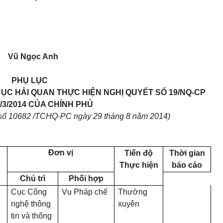
Vũ Ngọc Anh
PHỤ LỤC
C HẢI QUAN THỰC HIỆN NGHỊ QUYẾT SỐ 19/NQ-CP
/3/2014 CỦA CHÍNH PHỦ
số 10682 /TCHQ-PC ngày 29 tháng 8 năm 2014)
Đơn vị
Tiến độ
Thời gian
Thực hiện
báo cáo
Chủ trì
Phối hợp
Cục Công
Vụ Pháp chế
Thường
ng
hệ thông
xuyên
tin
và thống