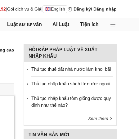
|
|
192
Gói dịch vụ & Giá
English
Đăng ký
/ Đăng nhập
Luật sư tư vấn
AI Luật
Tiện ích
HỎI ĐÁP PHÁP LUẬT VỀ XUẤT
ng cao
NHẬP KHẨU
Thủ tục thuê đất nhà nước làm kho, bãi
Thủ tục nhập khẩu sách từ nước ngoài
Thủ tục nhập khẩu tôm giống được quy
định như thế nào?
Xem thêm
TIN VĂN BẢN MỚI