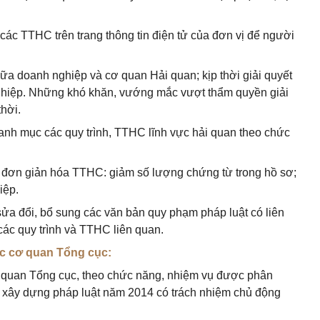
các TTHC trên trang thông tin điện tử của đơn vị để người
iữa doanh nghiệp và cơ quan Hải quan; kịp thời giải quyết
hiệp. Những khó khăn, vướng mắc vượt thẩm quyền giải
thời.
danh mục các quy trình, TTHC lĩnh vực hải quan theo chức
 đơn giản hóa TTHC: giảm số lượng chứng từ trong hồ sơ;
iệp.
sửa đổi, bổ sung các văn bản quy phạm pháp luật có liên
ác quy trình và TTHC liên quan.
ộc cơ quan Tổng cục:
ơ quan Tổng cục, theo chức năng, nhiệm vụ được phân
h xây dựng pháp luật năm 2014 có trách nhiệm chủ động