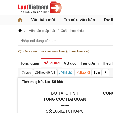
Văn bản mới
Tra cứu văn bản
Dự t
Văn bản pháp luật
Xuất nhập khẩu
👉
Quay về: Tra cứu văn bản (phiên bản cũ)
Nội dung
Tổng quan
VB gốc
Tiếng Anh
Hiệu 
Lưu
Theo dõi VB
Ghi chú
Báo lỗi
In
Tình trạng hiệu lực:
Đã biết
BỘ TÀI CHÍNH
CỘNG
TỔNG CỤC HẢI QUAN
-------
Số: 10682/TCHQ-PC