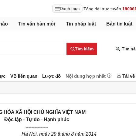
|
Danh mục
Tổng đài trực tuyến
19006
hảo
Tin văn bản mới
Tin pháp luật
Bản tin luật
Tìm kiếm
Tìm nâ
lực
VB liên quan
Lược đồ
Nội dung hợp nhất
Tải về
 HÒA XÃ HỘI CHỦ NGHĨA VIỆT NAM
Độc lập - Tự do - Hạnh phúc
---------------
Hà Nội, ngày 29 tháng 8 năm 2014