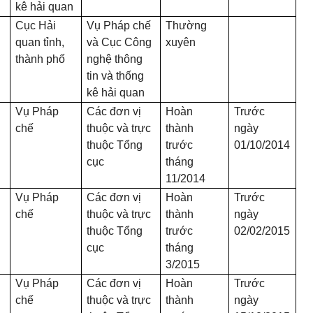
kê hải quan
Cục Hải
Vụ Pháp chế
Thường
quan tỉnh,
và Cục Công
xuyên
thành phố
ng
hệ thông
tin
và thống
kê hải quan
Vụ Pháp
Các đơn vị
Hoàn
Trước
chế
thuộc và trực
thành
ngày
n
thuộc Tổng
trước
01/10/2014
cục
tháng
11/2014
Vụ Pháp
Các đơn vị
Hoàn
Trước
chế
thuộc và trực
thành
ngày
thuộc Tổng
trước
02/02/2015
cục
tháng
3/2015
g
Vụ Pháp
Các đơn vị
Hoàn
Trước
chế
thuộc và trực
thành
ngày