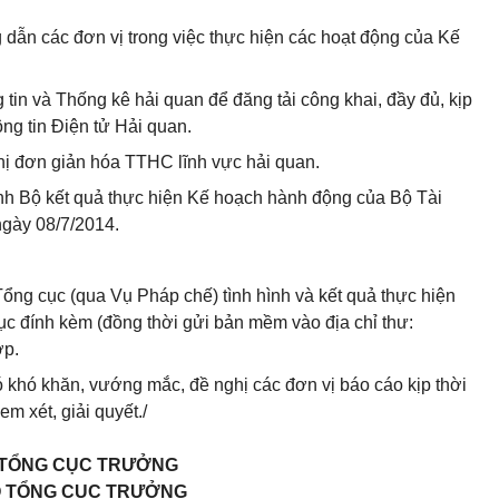
g dẫn các đơn vị trong việc thực hiện các hoạt động của
Kế
 tin
và Thống kê hải quan để đăng tải công khai, đầy đủ, kịp
ng tin Điện tử Hải quan.
ghị đơn giản hóa TTHC lĩnh vực hải quan.
ình Bộ kết quả thực hiện Kế hoạch hành động của Bộ Tài
gày 08/7/2014.
Tổng cục (qua Vụ Pháp chế) tình hình và
kết quả
thực hiện
c đính kèm (đồng thời gửi bản mềm vào địa chỉ thư:
ợp.
có khó khăn, vướng mắc, đề nghị các đơn vị báo cáo kịp thời
m xét, giải quyết./
.TỔNG CỤC TRƯỞNG
 TỔNG CỤC TRƯỞNG